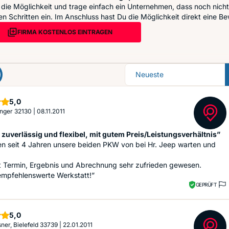
die Möglichkeit und trage einfach ein Unternehmen, dass noch nicht 
n Schritten ein. Im Anschluss hast Du die Möglichkeit direkt eine Be
FIRMA KOSTENLOS EINTRAGEN
Sortierung
Sterne
5,0
 Enger 32130
|
08.11.2011
 zuverlässig und flexibel, mit gutem Preis/Leistungsverhältnis”
en seit 4 Jahren unsere beiden PKW von bei Hr. Jeep warten und
t Termin, Ergebnis und Abrechnung sehr zufrieden gewesen.
empfehlenswerte Werkstatt!”
GEPRÜFT
Sterne
5,0
sner, Bielefeld 33739
|
22.01.2011