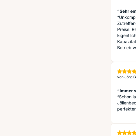
“Sehr e
“Unkompl
Zutreffe
Preise. R
Eigentlic
Kapazität
Betrieb w
von
Jörg G
“Immer s
“Schon la
Jöllenbec
perfekte