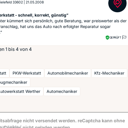
Bielefeld 33602
|
21.05.2008
rkstatt - schnell, korrekt, günstig”
ter kümmert sich persönlich, gute Beratung, war preiswerter als der
anschlag, hat uns das Auto nach erfolgter Reparatur sogar
.”
GEPRÜFT
n 1 bis 4 von 4
tatt
PKW-Werkstatt
Automobilmechaniker
Kfz-Mechaniker
zeugmechaniker
utowerkstatt Werther
Automechaniker
tsabfrage nicht versendet werden. reCaptcha kann ohne
 verteilen *
en Cookies nicht geladen werden.