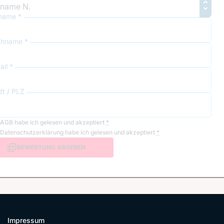
name *
hname *
il *
dt / PLZ
AGB
habe ich gelesen und akzeptiert
*
Datenschutzerklärung
habe ich gelesen und akzeptiert
*
BEWERTUNG ABGEBEN
Impressum