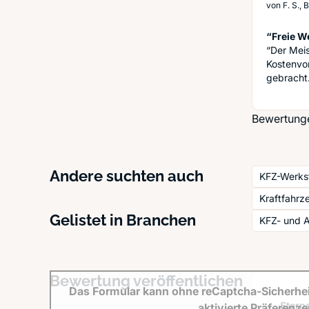
von
F. S., 
“Freie We
“Der Meis
Kostenvor
gebracht
Bewertunge
Andere suchten auch
KFZ-Werks
Kraftfahr
Gelistet in Branchen
KFZ- und A
Bewertung veröffentlichen
Das Formular kann ohne reCaptcha-Sicherhei
Sterne
aktivierte Präferenz