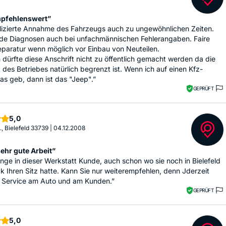
mpfehlenswert”
izierte Annahme des Fahrzeugs auch zu ungewöhnlichen Zeiten.
nde Diagnosen auch bei unfachmännischen Fehlerangaben. Faire
eparatur wenn möglich vor Einbau von Neuteilen.
h dürfte diese Anschrift nicht zu öffentlich gemacht werden da die
 des Betriebes natürlich begrenzt ist. Wenn ich auf einen Kfz-
as geb, dann ist das "Jeep".”
GEPRÜFT
Sterne
5,0
., Bielefeld 33739
|
04.12.2008
ehr gute Arbeit”
nge in dieser Werkstatt Kunde, auch schon wo sie noch in Bielefeld
k Ihren Sitz hatte. Kann Sie nur weiterempfehlen, denn Jderzeit
r Service am Auto und am Kunden.”
GEPRÜFT
Sterne
5,0