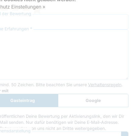
hutz Einstellungen »
el der Bewertung
ne Erfahrungen *
mind. 50 Zeichen.
Bitte beachten Sie unsere
Verhaltensregeln
.
le Recaptcha
 mit
Gasteintrag
Google
Anmeldung
röffentlichen Deine Bewertung per Aktivierungslink, den wir Dir
Mail senden. Nur dafür benötigen wir Deine E-Mail-Adresse.
Daten werden von uns nicht an Dritte weitergegeben.
ensdarstellung