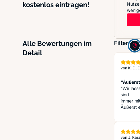
kostenlos eintragen!
Nutze 
wenige
Alle Bewertungen im
Filter:
Detail
von
K. E.,
“Äußerst
“Wir lass
sind
immer mi
Äußerst 
von
J. Kas