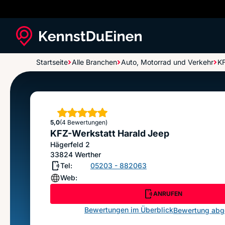
Startseite
Alle Branchen
Auto, Motorrad und Verkehr
KF
KFZ-Werkstatt Harald Jeep
Sterne
5,0
(4 Bewertungen)
KFZ-Werkstatt Harald Jeep
Hägerfeld 2
33824
Werther
Tel:
05203 - 882063
Web:
ANRUFEN
Bewertungen im Überblick
Bewertung ab