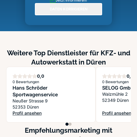
Jetzt informieren!
DATEN KORRIGIEREN
Weitere Top Dienstleister für KFZ- und
Autowerkstatt in Düren
Sterne
S
0,0
0,0
0 Bewertungen
0 Bewertungen
Hans Schröder
SELOG GmbH
Sportwagenservice
Walzmühle 2
52349 Düren
Neußer Strasse 9
52353 Düren
Profil ansehen
Profil ansehen
: Hans Schröder Sportwagenservice
: SELOG GmbH
Empfehlungsmarketing mit