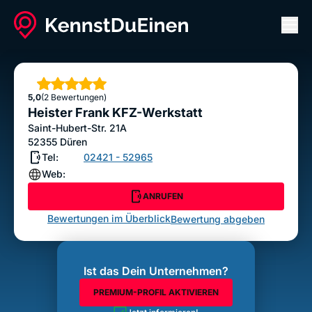
Men
Heister Frank KFZ-Werkstatt
ANRUFEN
Sterne
5,0
(2 Bewertungen)
Bewertung abgeben
Heister Frank KFZ-Werkstatt
Saint-Hubert-Str. 21A
52355
Düren
Tel:
02421 - 52965
Web:
ANRUFEN
Bewertungen im Überblick
Bewertung abgeben
Ist das Dein Unternehmen?
PREMIUM-PROFIL AKTIVIEREN