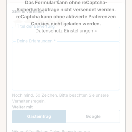
Das Formular kann ohne reCaptcha-
Sicherheitsabfrage nicht versendet werden.
Sterne verteilen *
reCaptcha kann ohne aktivierte Präferenzen
Cookies nicht geladen werden.
Titel der Bewertung
Datenschutz Einstellungen »
Deine Erfahrungen *
Noch mind. 50 Zeichen.
Bitte beachten Sie unsere
Verhaltensregeln
.
Google Recaptcha
Weiter mit
Gasteintrag
Google
Anmeldung
Wir veröffentlichen Deine Bewertung per