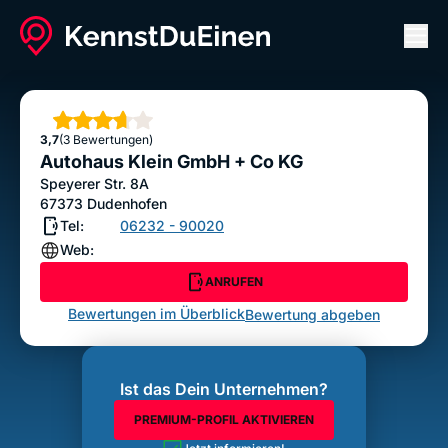
Men
Autohaus Klein GmbH + Co KG
ANRUFEN
Sterne
3,7
(3 Bewertungen)
Bewertung abgeben
Autohaus Klein GmbH + Co KG
Speyerer Str. 8A
67373
Dudenhofen
Tel:
06232 - 90020
Web:
ANRUFEN
Bewertungen im Überblick
Bewertung abgeben
Ist das Dein Unternehmen?
PREMIUM-PROFIL AKTIVIEREN