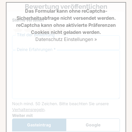
Bewertung veröffentlichen
Das Formular kann ohne reCaptcha-
Sicherheitsabfrage nicht versendet werden.
Sterne verteilen *
reCaptcha kann ohne aktivierte Präferenzen
Cookies nicht geladen werden.
Titel der Bewertung
Datenschutz Einstellungen »
Deine Erfahrungen *
Noch mind. 50 Zeichen.
Bitte beachten Sie unsere
Verhaltensregeln
.
Google Recaptcha
Weiter mit
Gasteintrag
Google
Anmeldung