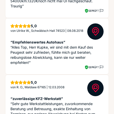
54000km.1320€noch nicht mal Öl nachgeschaut.
Traurig”
GEPRÜFT
Sterne
5,0
von
Ulrike W., Schwäbisch Hall 74523
|
08.08.2018
“Empfehlenswertes Autohaus”
“Alles Top, Herr Kupke, wir sind mit dem Kauf des
Peugeot sehr zufrieden, fühlte mich gut beraten,
reibungslose Abwicklung, kann sie nur weiter
empfehlen!”
GEPRÜFT
Sterne
5,0
von
R. O., Waldsee 67165
|
12.03.2008
“zuverlässige KFZ-Werkstatt”
“Sehr gute Werkstattleistungen, zuvorkommende
Beratung und Betreuung, exakte Einhaltung von
Terminen, nur geringe Abweichung bei Kosten zum