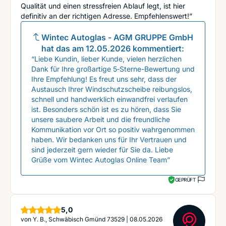
Qualität und einen stressfreien Ablauf legt, ist hier
definitiv an der richtigen Adresse. Empfehlenswert!”
Wintec Autoglas - AGM GRUPPE GmbH
hat das am
12.05.2026
kommentiert:
“Liebe Kundin, lieber Kunde, vielen herzlichen
Dank für Ihre großartige 5‑Sterne-Bewertung und
Ihre Empfehlung! Es freut uns sehr, dass der
Austausch Ihrer Windschutzscheibe reibungslos,
schnell und handwerklich einwandfrei verlaufen
ist. Besonders schön ist es zu hören, dass Sie
unsere saubere Arbeit und die freundliche
Kommunikation vor Ort so positiv wahrgenommen
haben. Wir bedanken uns für Ihr Vertrauen und
sind jederzeit gern wieder für Sie da. Liebe
Grüße vom Wintec Autoglas Online Team”
GEPRÜFT
Sterne
5,0
von
Y. B., Schwäbisch Gmünd 73529
|
08.05.2026