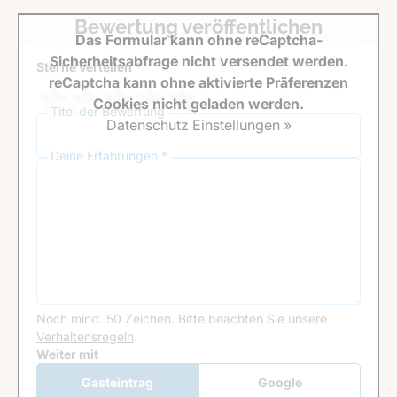
Bewertung veröffentlichen
Das Formular kann ohne reCaptcha-
Sicherheitsabfrage nicht versendet werden.
Sterne verteilen *
reCaptcha kann ohne aktivierte Präferenzen
Cookies nicht geladen werden.
Titel der Bewertung
Datenschutz Einstellungen »
Deine Erfahrungen *
Noch mind. 50 Zeichen.
Bitte beachten Sie unsere
Verhaltensregeln
.
Google Recaptcha
Weiter mit
Gasteintrag
Google