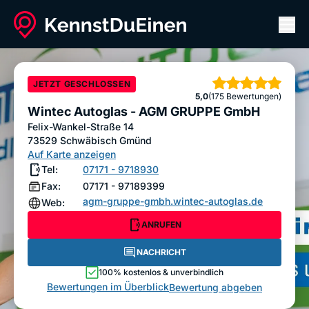
Men
Wintec Autoglas - AGM GRUPPE GmbH
ANRUFEN
NACHRICHT
JETZT GESCHLOSSEN
Sterne
5,0
(175 Bewertungen)
Bewertung abgeben
Wintec Autoglas - AGM GRUPPE GmbH
Felix-Wankel-Straße 14
73529
Schwäbisch Gmünd
Auf Karte anzeigen
Tel:
07171 - 9718930
Fax:
07171 - 97189399
agm-gruppe-gmbh.wintec-autoglas.de
Web:
ANRUFEN
NACHRICHT
100% kostenlos & unverbindlich
Bewertungen im Überblick
Bewertung abgeben