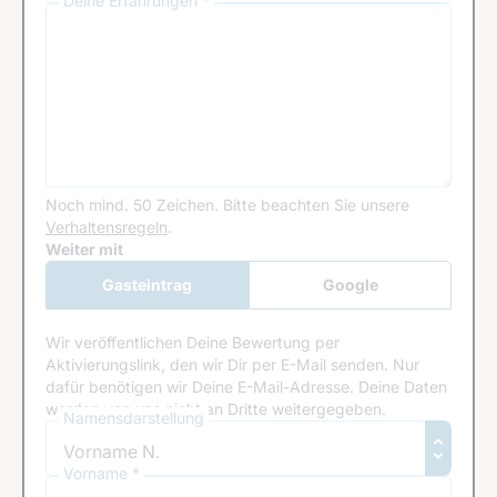
Deine Erfahrungen *
Noch mind. 50 Zeichen.
Bitte beachten Sie unsere
Verhaltensregeln
.
Google Recaptcha
Weiter mit
Gasteintrag
Google
Anmeldung
Wir veröffentlichen Deine Bewertung per
Aktivierungslink, den wir Dir per E-Mail senden. Nur
dafür benötigen wir Deine E-Mail-Adresse. Deine Daten
werden von uns nicht an Dritte weitergegeben.
Namensdarstellung
Vorname *