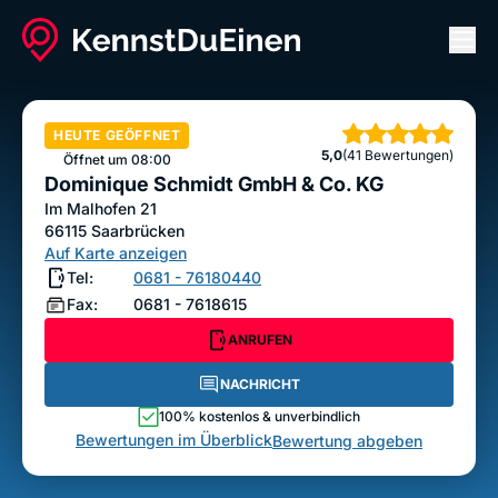
Men
Dominique Schmidt GmbH & Co. KG
ANRUFEN
NACHRICHT
HEUTE GEÖFFNET
Sterne
5,0
(41 Bewertungen)
Bewertung abgeben
Öffnet um 08:00
Dominique Schmidt GmbH & Co. KG
Im Malhofen 21
66115
Saarbrücken
Auf Karte anzeigen
Tel:
0681 - 76180440
Fax:
0681 - 7618615
ANRUFEN
NACHRICHT
100% kostenlos & unverbindlich
Bewertungen im Überblick
Bewertung abgeben