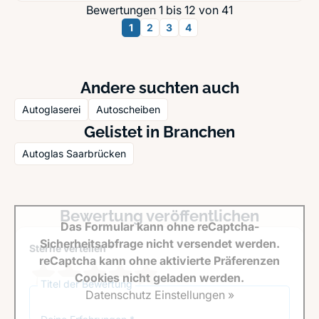
Bewertungen 1 bis 12 von 41
1
2
3
4
Andere suchten auch
Autoglaserei
Autoscheiben
Gelistet in Branchen
Autoglas Saarbrücken
Bewertung veröffentlichen
Das Formular kann ohne reCaptcha-
Sicherheitsabfrage nicht versendet werden.
Sterne verteilen *
reCaptcha kann ohne aktivierte Präferenzen
Cookies nicht geladen werden.
Titel der Bewertung
Datenschutz Einstellungen »