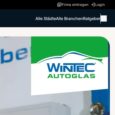
Firma eintragen
Login
Alle Städte
Alle Branchen
Ratgeber
Menü 
ANRUFEN
NACHRICHT