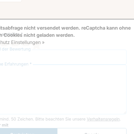
tsabfrage nicht versendet werden. reCaptcha kann ohne
 verteilen *
en Cookies nicht geladen werden.
hutz Einstellungen »
el der Bewertung
ne Erfahrungen *
mind. 50 Zeichen.
Bitte beachten Sie unsere
Verhaltensregeln
.
le Recaptcha
 mit