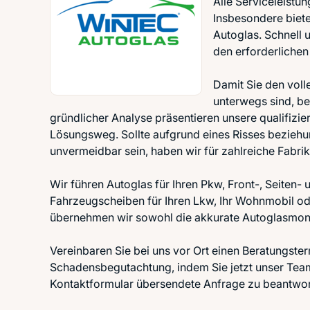
Alle Serviceleistun
Insbesondere biet
Autoglas. Schnell 
den erforderlichen
Damit Sie den voll
unterwegs sind, b
gründlicher Analyse präsentieren unsere qualifiz
Lösungsweg. Sollte aufgrund eines Risses bezieh
unvermeidbar sein, haben wir für zahlreiche Fabri
Wir führen Autoglas für Ihren Pkw, Front-, Seiten-
Fahrzeugscheiben für Ihren Lkw, Ihr Wohnmobil od
übernehmen wir sowohl die akkurate Autoglasmonta
Vereinbaren Sie bei uns vor Ort einen Beratungster
Schadensbegutachtung, indem Sie jetzt unser Team a
Kontaktformular übersendete Anfrage zu beantwor