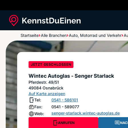
Startseite
Alle Branchen
Auto, Motorrad und Verkehr
Au
Wintec Autoglas - Senger Starlack
JETZT GESCHLOSSEN
Wintec Autoglas - Senger Starlack
Pferdestr. 49/51
49084
Osnabrück
Auf Karte anzeigen
Tel:
0541 - 586101
Fax:
0541 - 589077
senger-starlack.wintec-autoglas.de
Web:
ANRUFEN
NAC