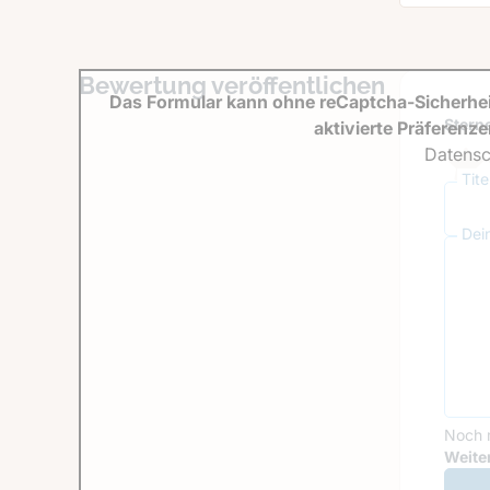
Bewertung veröffentlichen
Das Formular kann ohne reCaptcha-Sicherhei
Sterne
aktivierte Präferenz
Datensc
Tit
Dei
Noch 
Goog
Weiter