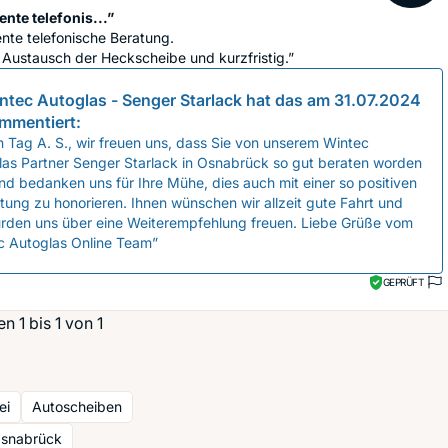
nte telefonis...”
nte telefonische Beratung.
Austausch der Heckscheibe und kurzfristig.”
ntec Autoglas - Senger Starlack
hat das am
31.07.2024
mmentiert:
 Tag A. S., wir freuen uns, dass Sie von unserem Wintec
las Partner Senger Starlack in Osnabrück so gut beraten worden
nd bedanken uns für Ihre Mühe, dies auch mit einer so positiven
ung zu honorieren. Ihnen wünschen wir allzeit gute Fahrt und
ürden uns über eine Weiterempfehlung freuen. Liebe Grüße vom
c Autoglas Online Team”
GEPRÜFT
 1 bis 1 von 1
ei
Autoscheiben
Osnabrück