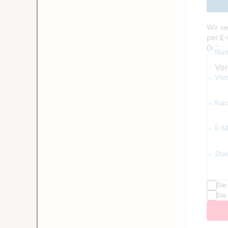
Wir ve
per E-
Deine 
Nam
Vor
Nac
E-Ma
Sta
Die
Die