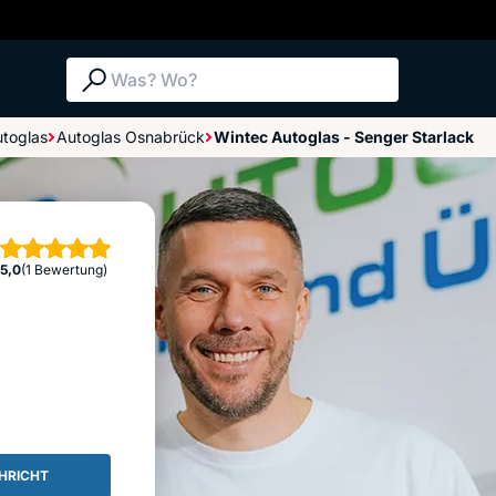
Suche: Was? Wo?
toglas
Autoglas Osnabrück
Wintec Autoglas - Senger Starlack
Bewertungen im Überblick
Bewertung abgeben
Sterne
5,0
(1 Bewertung)
HRICHT