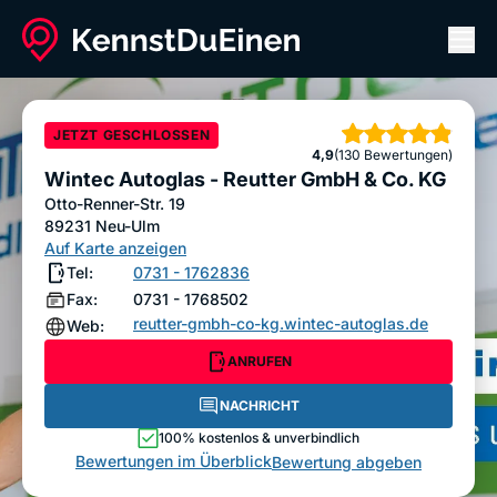
Men
Wintec Autoglas - Reutter GmbH & Co. KG
ANRUFEN
NACHRICHT
JETZT GESCHLOSSEN
Sterne
4,9
(130 Bewertungen)
Bewertung abgeben
Wintec Autoglas - Reutter GmbH & Co. KG
Otto-Renner-Str. 19
89231
Neu-Ulm
Auf Karte anzeigen
Tel:
0731 - 1762836
Fax:
0731 - 1768502
reutter-gmbh-co-kg.wintec-autoglas.de
Web:
ANRUFEN
NACHRICHT
100% kostenlos & unverbindlich
Bewertungen im Überblick
Bewertung abgeben