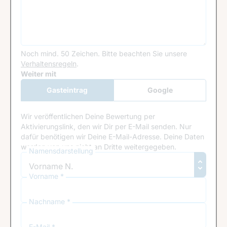
Noch mind. 50 Zeichen.
Bitte beachten Sie unsere
Verhaltensregeln
.
Google Recaptcha
Weiter mit
Gasteintrag
Google
Anmeldung
Wir veröffentlichen Deine Bewertung per
Aktivierungslink, den wir Dir per E-Mail senden. Nur
dafür benötigen wir Deine E-Mail-Adresse. Deine Daten
werden von uns nicht an Dritte weitergegeben.
Namensdarstellung
Vorname *
Nachname *
E-Mail *