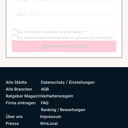
Stadt / PLZ
Die
AGB
habe ich gelesen und akzeptiert
*
Die
Datenschutzerklärung
habe ich gelesen und akzeptiert
*
BEWERTUNG ABGEBEN
/
Alle Städte
Datenschutz
Einstellungen
Alle Branchen
AGB
Ratgeber Magazin
Verhaltensregeln
Firma eintragen
FAQ
Ranking / Bewertungen
Über uns
Impressum
Presse
WinLocal