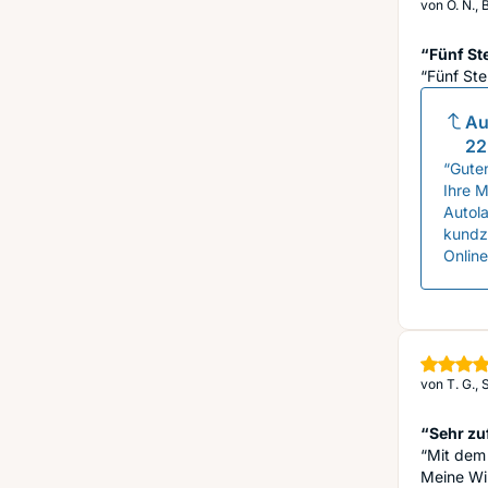
von
O. N.,
“Fünf Ste
“Fünf Ste
Au
22
“Guten
Ihre M
Autola
kundzu
Onlin
von
T. G.,
“Sehr zu
“Mit dem 
Meine Wi