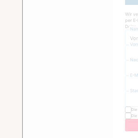
Wir ve
per E-
Deine 
Nam
Vor
Nac
E-Ma
Sta
Die
Die