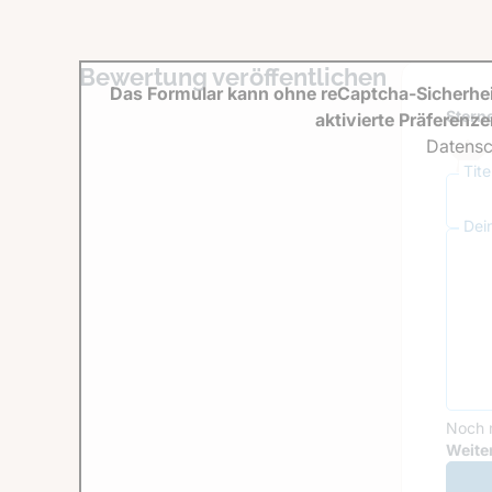
Bewertung veröffentlichen
Das Formular kann ohne reCaptcha-Sicherhei
Sterne
aktivierte Präferenz
Datensc
Tit
Dei
Noch 
Goog
Weiter