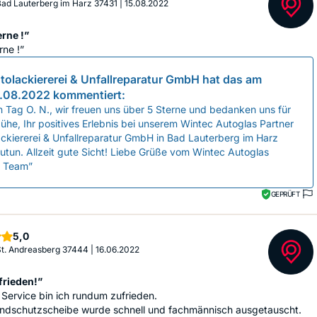
 Bad Lauterberg im Harz 37431
|
15.08.2022
rne !”
rne !”
tolackiererei & Unfallreparatur GmbH
hat das am
.08.2022
kommentiert:
 Tag O. N., wir freuen uns über 5 Sterne und bedanken uns für
ühe, Ihr positives Erlebnis bei unserem Wintec Autoglas Partner
ckiererei & Unfallreparatur GmbH in Bad Lauterberg im Harz
tun. Allzeit gute Sicht! Liebe Grüße vom Wintec Autoglas
e Team”
GEPRÜFT
Sterne
5,0
 St. Andreasberg 37444
|
16.06.2022
frieden!”
Service bin ich rundum zufrieden.
ndschutzscheibe wurde schnell und fachmännisch ausgetauscht.