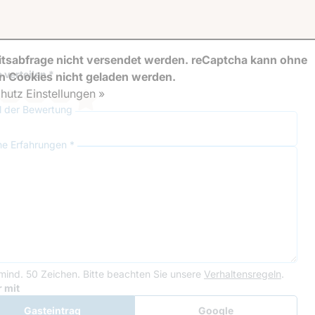
tsabfrage nicht versendet werden. reCaptcha kann ohne
 verteilen *
en Cookies nicht geladen werden.
hutz Einstellungen »
el der Bewertung
ne Erfahrungen *
mind. 50 Zeichen.
Bitte beachten Sie unsere
Verhaltensregeln
.
le Recaptcha
 mit
Gasteintrag
Google