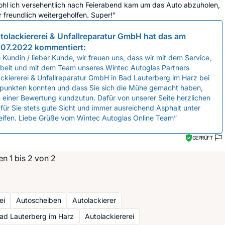
hl ich versehentlich nach Feierabend kam um das Auto abzuholen,
 freundlich weitergeholfen. Super!”
tolackiererei & Unfallreparatur GmbH
hat das am
.07.2022
kommentiert:
 Kundin / lieber Kunde, wir freuen uns, dass wir mit dem Service,
rbeit und mit dem Team unseres Wintec Autoglas Partners
ckiererei & Unfallreparatur GmbH in Bad Lauterberg im Harz bei
 punkten konnten und dass Sie sich die Mühe gemacht haben,
n einer Bewertung kundzutun. Dafür von unserer Seite herzlichen
für Sie stets gute Sicht und immer ausreichend Asphalt unter
eifen. Liebe Grüße vom Wintec Autoglas Online Team”
GEPRÜFT
n 1 bis 2 von 2
ei
Autoscheiben
Autolackierer
ad Lauterberg im Harz
Autolackiererei