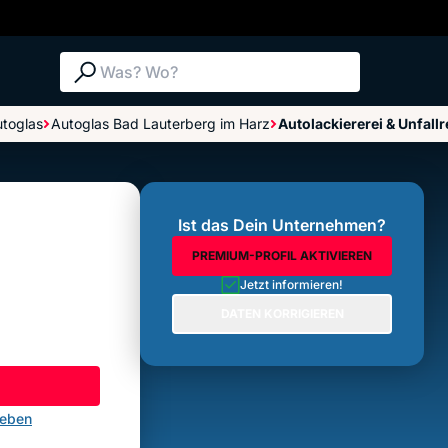
Suche: Was? Wo?
toglas
Autoglas Bad Lauterberg im Harz
Autolackiererei & Unfal
Bewertungen im Überblick
Bewertung abgeben
Ist das Dein Unternehmen?
PREMIUM-PROFIL AKTIVIEREN
Jetzt informieren!
DATEN KORRIGIEREN
geben