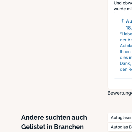
Und obwo
wurde mir
Au
18
“Liebe
der A
Autola
Ihnen
dies i
Dank, 
den R
Bewertunge
Andere suchten auch
Autoglaser
Gelistet in Branchen
Autoglas B