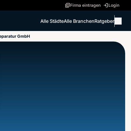
Firma eintragen
Login
Alle Städte
Alle Branchen
Ratgeber
Menü 
lreparatur GmbH
ANRUFEN