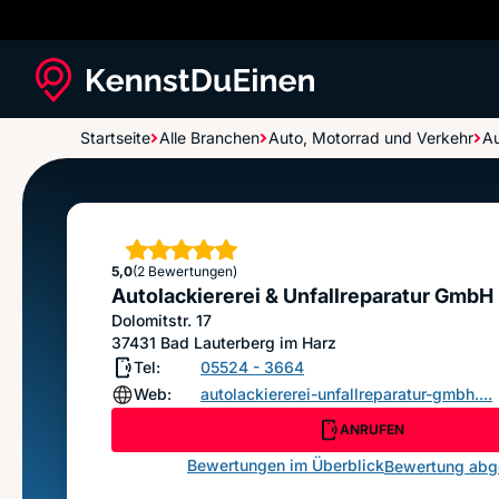
Startseite
Alle Branchen
Auto, Motorrad und Verkehr
Au
Autolackiererei & Unfallreparatur GmbH
Sterne
5,0
(2 Bewertungen)
Autolackiererei & Unfallreparatur GmbH
Dolomitstr. 17
37431
Bad Lauterberg im Harz
Tel:
05524 - 3664
Web:
autolackiererei-unfallreparatur-gmbh....
ANRUFEN
Bewertungen im Überblick
Bewertung ab