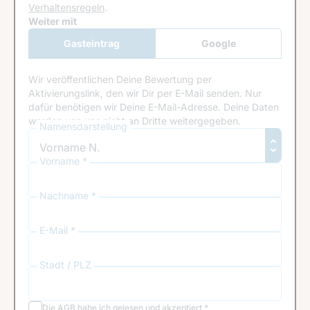
Verhaltensregeln
.
Google Recaptcha
Weiter mit
Gasteintrag
Google
Anmeldung
Wir veröffentlichen Deine Bewertung per
Aktivierungslink, den wir Dir per E-Mail senden. Nur
dafür benötigen wir Deine E-Mail-Adresse. Deine Daten
werden von uns nicht an Dritte weitergegeben.
Namensdarstellung
Vorname *
Nachname *
E-Mail *
Stadt / PLZ
Die
AGB
habe ich gelesen und akzeptiert
*