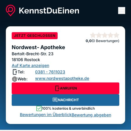
Men
Nordwest- Apotheke
ANRUFEN
NACHRICHT
JETZT GESCHLOSSEN
Sterne
0,0
(0 Bewertungen)
Bewertung abgeben
Nordwest- Apotheke
Bertolt-Brecht-Str. 23
18106
Rostock
Auf Karte anzeigen
Tel:
0381 - 7611023
www.nordwestapotheke.de
Web:
ANRUFEN
NACHRICHT
100% kostenlos & unverbindlich
Bewertungen im Überblick
Bewertung abgeben