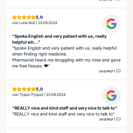
Sterne
5,0
von
Luna Null
|
23.09.2024
“Spoke English and very patient with us, really
helpful wh...”
“Spoke English and very patient with us, really helpful
when finding right medicine.
Pharmacist heard me struggling with my nose and gave
me free tissues. ❤️”
UNGEPRÜFT
Sterne
5,0
von
Tyquo (Tyquo)
|
23.09.2024
“REALLY nice and kind staff and very nice to talk to”
“REALLY nice and kind staff and very nice to talk to”
UNGEPRÜFT