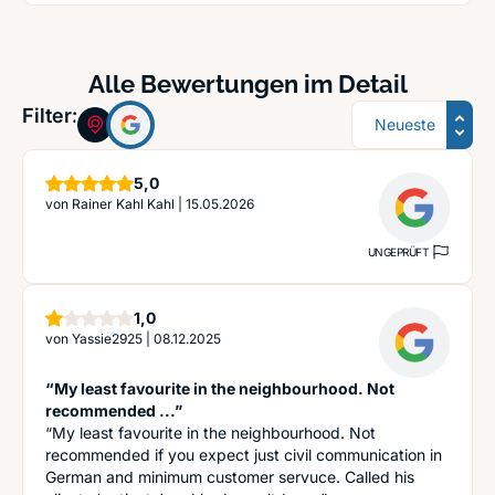
Alle Bewertungen im Detail
Sortierung
Filter:
Sterne
5,0
von
Rainer Kahl Kahl
|
15.05.2026
UNGEPRÜFT
Stern
1,0
von
Yassie2925
|
08.12.2025
“My least favourite in the neighbourhood. Not
recommended ...”
“My least favourite in the neighbourhood. Not
recommended if you expect just civil communication in
German and minimum customer servuce. Called his