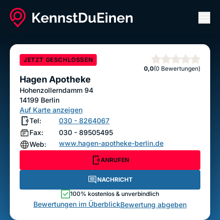
Men
Hagen Apotheke
ANRUFEN
NACHRICHT
JETZT GESCHLOSSEN
Sterne
0,0
(0 Bewertungen)
Bewertung abgeben
Hagen Apotheke
Hohenzollerndamm 94
14199
Berlin
Auf Karte anzeigen
Tel:
030 - 8264067
Fax:
030 - 89505495
www.hagen-apotheke-berlin.de
Web:
ANRUFEN
NACHRICHT
100% kostenlos & unverbindlich
Bewertungen im Überblick
Bewertung abgeben