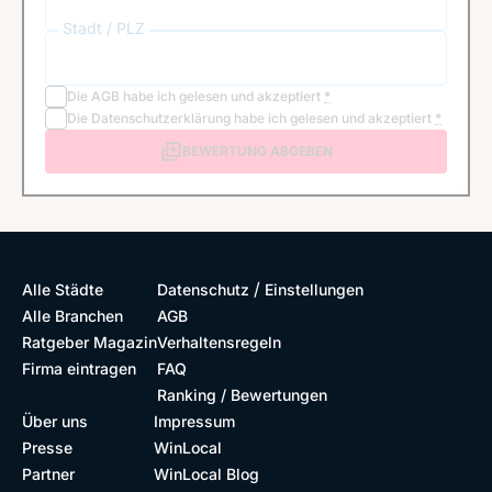
Stadt / PLZ
Die
AGB
habe ich gelesen und akzeptiert
*
Die
Datenschutzerklärung
habe ich gelesen und akzeptiert
*
BEWERTUNG ABGEBEN
/
Alle Städte
Datenschutz
Einstellungen
Alle Branchen
AGB
Ratgeber Magazin
Verhaltensregeln
Firma eintragen
FAQ
Ranking / Bewertungen
Über uns
Impressum
Presse
WinLocal
Partner
WinLocal Blog