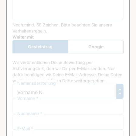
Noch mind. 50 Zeichen.
Bitte beachten Sie unsere
Verhaltensregeln
.
Google Recaptcha
Weiter mit
Gasteintrag
Google
Anmeldung
Wir veröffentlichen Deine Bewertung per
Aktivierungslink, den wir Dir per E-Mail senden. Nur
dafür benötigen wir Deine E-Mail-Adresse. Deine Daten
werden von uns nicht an Dritte weitergegeben.
Namensdarstellung
Vorname *
Nachname *
E-Mail *