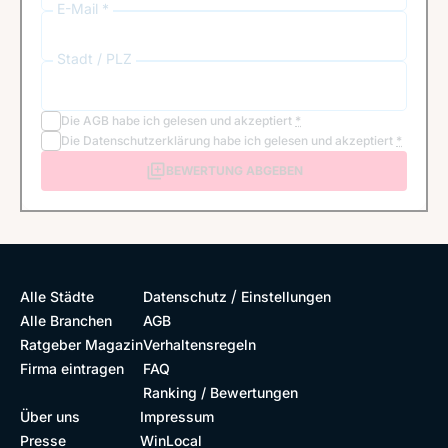
E-Mail *
Stadt / PLZ
Die
AGB
habe ich gelesen und akzeptiert
*
Die
Datenschutzerklärung
habe ich gelesen und akzeptiert
*
BEWERTUNG ABGEBEN
/
Alle Städte
Datenschutz
Einstellungen
Alle Branchen
AGB
Ratgeber Magazin
Verhaltensregeln
Firma eintragen
FAQ
Ranking / Bewertungen
Über uns
Impressum
Presse
WinLocal