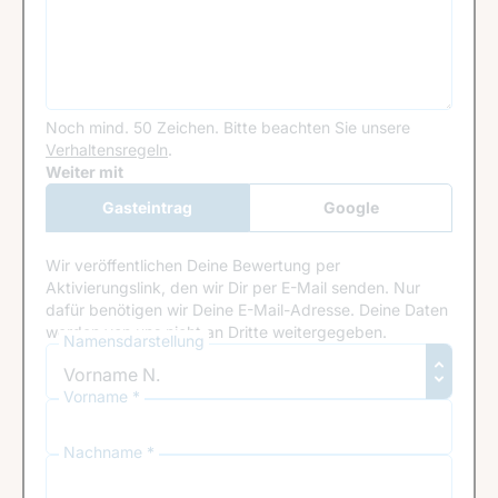
Noch mind. 50 Zeichen.
Bitte beachten Sie unsere
Verhaltensregeln
.
Google Recaptcha
Weiter mit
Gasteintrag
Google
Anmeldung
Wir veröffentlichen Deine Bewertung per
Aktivierungslink, den wir Dir per E-Mail senden. Nur
dafür benötigen wir Deine E-Mail-Adresse. Deine Daten
werden von uns nicht an Dritte weitergegeben.
Namensdarstellung
Vorname *
Nachname *