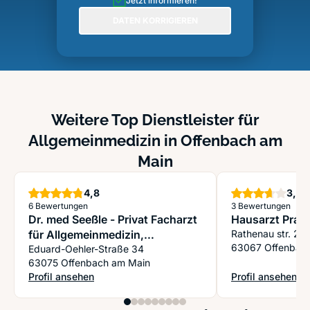
Jetzt informieren!
DATEN KORRIGIEREN
Weitere Top Dienstleister für
Allgemeinmedizin in Offenbach am
Main
Sterne
S
4,8
3,7
6 Bewertungen
3 Bewertungen
Dr. med Seeßle - Privat Facharzt
Hausarzt Praxi
für Allgemeinmedizin,
Rathenau str. 21
63067 Offenbac
Naturheilverfahren,
Eduard-Oehler-Straße 34
63075 Offenbach am Main
Sportmedizin & Homöopathie
Profil ansehen
Profil ansehen
: Dr. med Seeßle - Privat Facharzt für Allgemeinmedizin, Na
: Hausarzt Praxis