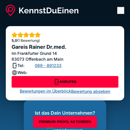
Men
Gareis Rainer Dr.med.
ANRUFEN
Sterne
5,0
(1 Bewertung)
Bewertung abgeben
Gareis Rainer Dr.med.
Im Frankfurter Grund 14
63073
Offenbach am Main
Tel:
069 - 891233
Web:
ANRUFEN
Bewertungen im Überblick
Bewertung abgeben
Ist das Dein Unternehmen?
PREMIUM-PROFIL AKTIVIEREN