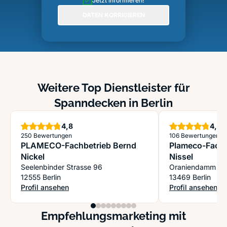
Jetzt informieren!
DATEN KORRIGIEREN
Weitere Top Dienstleister für
Spanndecken in Berlin
Sterne
S
4,8
4,8
250 Bewertungen
106 Bewertungen
PLAMECO-Fachbetrieb Bernd
Plameco-Fachb
Nickel
Nissel
Seelenbinder Strasse 96
Oraniendamm 4
12555 Berlin
13469 Berlin
Profil ansehen
Profil ansehen
: PLAMECO-Fachbetrieb Bernd Nickel
: Plameco-Fachbe
Empfehlungsmarketing mit