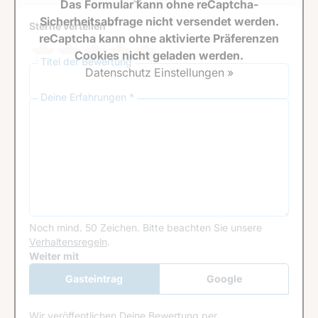
Das Formular kann ohne reCaptcha-
Sicherheitsabfrage nicht versendet werden.
Sterne verteilen *
reCaptcha kann ohne aktivierte Präferenzen
Cookies nicht geladen werden.
Titel der Bewertung
Datenschutz Einstellungen »
Deine Erfahrungen *
Noch mind. 50 Zeichen.
Bitte beachten Sie unsere
Verhaltensregeln
.
Google Recaptcha
Weiter mit
Gasteintrag
Google
Anmeldung
Wir veröffentlichen Deine Bewertung per