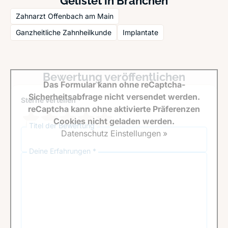
Gelistet in Branchen
Zahnarzt Offenbach am Main
Ganzheitliche Zahnheilkunde
Implantate
Bewertung veröffentlichen
Das Formular kann ohne reCaptcha-
Sicherheitsabfrage nicht versendet werden.
Sterne verteilen *
reCaptcha kann ohne aktivierte Präferenzen
Cookies nicht geladen werden.
Titel der Bewertung
Datenschutz Einstellungen »
Deine Erfahrungen *