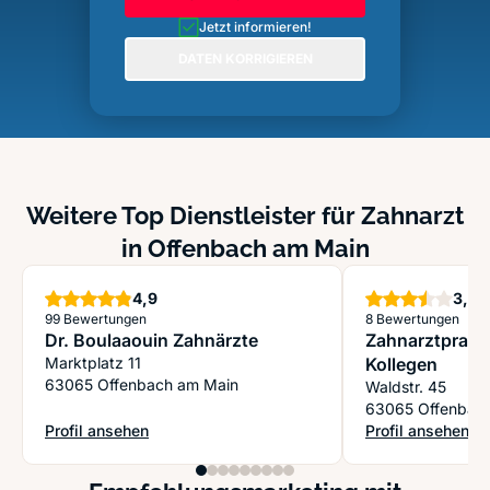
Jetzt informieren!
DATEN KORRIGIEREN
Weitere Top Dienstleister für Zahnarzt
in Offenbach am Main
Sterne
S
4,9
3,5
99 Bewertungen
8 Bewertungen
Dr. Boulaaouin Zahnärzte
Zahnarztpraxi
Marktplatz 11
Kollegen
63065 Offenbach am Main
Waldstr. 45
63065 Offenbac
Profil ansehen
Profil ansehen
: Dr. Boulaaouin Zahnärzte
: Zahnarztpraxis