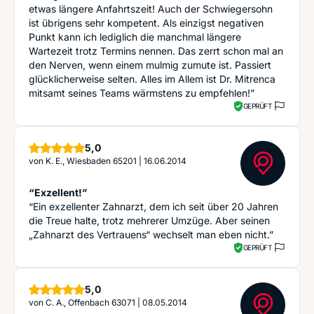
etwas längere Anfahrtszeit! Auch der Schwiegersohn
ist übrigens sehr kompetent. Als einzigst negativen
Punkt kann ich lediglich die manchmal längere
Wartezeit trotz Termins nennen. Das zerrt schon mal an
den Nerven, wenn einem mulmig zumute ist. Passiert
glücklicherweise selten. Alles im Allem ist Dr. Mitrenca
mitsamt seines Teams wärmstens zu empfehlen!”
GEPRÜFT
Sterne
5,0
von
K. E., Wiesbaden 65201
|
16.06.2014
“Exzellent!”
“Ein exzellenter Zahnarzt, dem ich seit über 20 Jahren
die Treue halte, trotz mehrerer Umzüge. Aber seinen
„Zahnarzt des Vertrauens“ wechselt man eben nicht.”
GEPRÜFT
Sterne
5,0
von
C. A., Offenbach 63071
|
08.05.2014