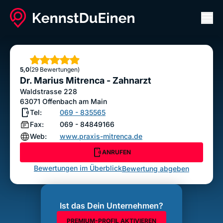
Men
Dr. Marius Mitrenca - Zahnarzt
ANRUFEN
Sterne
5,0
(29 Bewertungen)
Bewertung abgeben
Dr. Marius Mitrenca - Zahnarzt
Waldstrasse 228
63071
Offenbach am Main
Tel:
069 - 835565
Fax:
069 - 84849166
Web:
www.praxis-mitrenca.de
ANRUFEN
Bewertungen im Überblick
Bewertung abgeben
Ist das Dein Unternehmen?
PREMIUM-PROFIL AKTIVIEREN