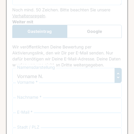
Noch mind. 50 Zeichen.
Bitte beachten Sie unsere
Verhaltensregeln
.
Google Recaptcha
Weiter mit
Gasteintrag
Google
Anmeldung
Wir veröffentlichen Deine Bewertung per
Aktivierungslink, den wir Dir per E-Mail senden. Nur
dafür benötigen wir Deine E-Mail-Adresse. Deine Daten
werden von uns nicht an Dritte weitergegeben.
Namensdarstellung
Vorname *
Nachname *
E-Mail *
Stadt / PLZ