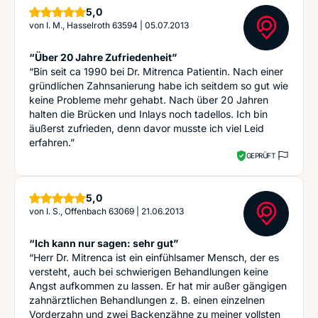
Sterne
5,0
von
I. M., Hasselroth 63594
|
05.07.2013
“Über 20 Jahre Zufriedenheit”
“Bin seit ca 1990 bei Dr. Mitrenca Patientin. Nach einer
gründlichen Zahnsanierung habe ich seitdem so gut wie
keine Probleme mehr gehabt. Nach über 20 Jahren
halten die Brücken und Inlays noch tadellos. Ich bin
äußerst zufrieden, denn davor musste ich viel Leid
erfahren.”
GEPRÜFT
Sterne
5,0
von
I. S., Offenbach 63069
|
21.06.2013
“Ich kann nur sagen: sehr gut”
“Herr Dr. Mitrenca ist ein einfühlsamer Mensch, der es
versteht, auch bei schwierigen Behandlungen keine
Angst aufkommen zu lassen. Er hat mir außer gängigen
zahnärztlichen Behandlungen z. B. einen einzelnen
Vorderzahn und zwei Backenzähne zu meiner vollsten