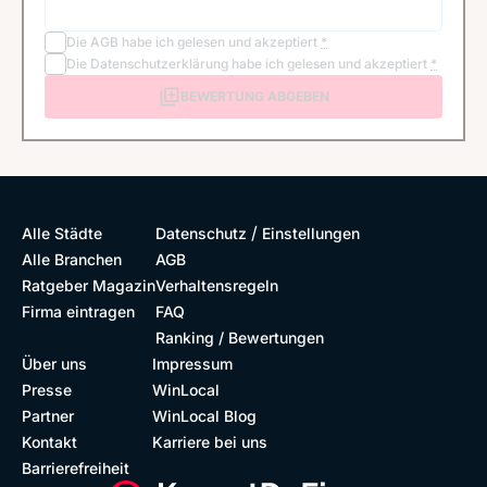
Die
AGB
habe ich gelesen und akzeptiert
*
Die
Datenschutzerklärung
habe ich gelesen und akzeptiert
*
BEWERTUNG ABGEBEN
/
Alle Städte
Datenschutz
Einstellungen
Alle Branchen
AGB
Ratgeber Magazin
Verhaltensregeln
Firma eintragen
FAQ
Ranking / Bewertungen
Über uns
Impressum
Presse
WinLocal
Partner
WinLocal Blog
Kontakt
Karriere bei uns
Barrierefreiheit