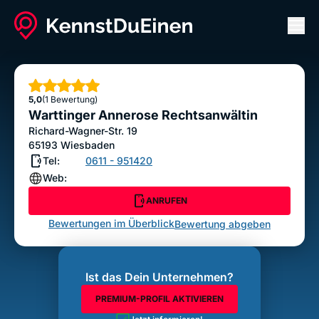
Men
Warttinger Annerose Rechtsanwältin
ANRUFEN
Sterne
5,0
(1 Bewertung)
Bewertung abgeben
Warttinger Annerose Rechtsanwältin
Richard-Wagner-Str. 19
65193
Wiesbaden
Tel:
0611 - 951420
Web:
ANRUFEN
Bewertungen im Überblick
Bewertung abgeben
Ist das Dein Unternehmen?
PREMIUM-PROFIL AKTIVIEREN