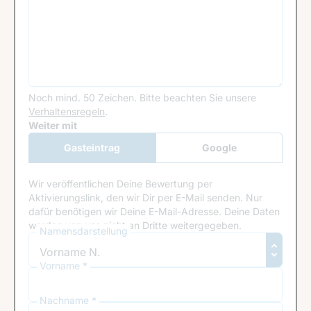
Noch mind. 50 Zeichen.
Bitte beachten Sie unsere
Verhaltensregeln
.
Google Recaptcha
Weiter mit
Gasteintrag
Google
Anmeldung
Wir veröffentlichen Deine Bewertung per
Aktivierungslink, den wir Dir per E-Mail senden. Nur
dafür benötigen wir Deine E-Mail-Adresse. Deine Daten
werden von uns nicht an Dritte weitergegeben.
Namensdarstellung
Vorname *
Nachname *