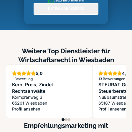
Jetzt informieren!
DATEN KORRIGIEREN
Weitere Top Dienstleister für
Wirtschaftsrecht in Wiesbaden
Sterne
S
5,0
4,9
1 Bewertung
13 Bewertungen
Kern, Preis, Zindel
STEURAT Gm
Rechtsanwälte
Steuerberatun
Kormoranweg 3
Nußbaumstraße
65201 Wiesbaden
65187 Wiesbade
Profil ansehen
Profil ansehen
: Kern, Preis, Zindel Rechtsanwälte
: STEURAT GmbH 
Empfehlungsmarketing mit