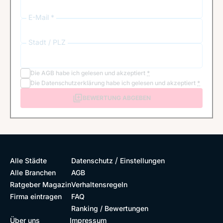
E-Mail *
Stadt / PLZ
Die
AGB
habe ich gelesen und akzeptiert
*
Die
Datenschutzerklärung
habe ich gelesen und akzeptiert
*
BEWERTUNG ABGEBEN
/
Alle Städte
Datenschutz
Einstellungen
Alle Branchen
AGB
Ratgeber Magazin
Verhaltensregeln
Firma eintragen
FAQ
Ranking / Bewertungen
Über uns
Impressum