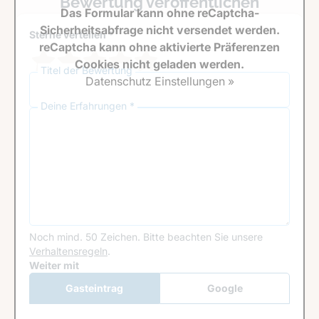
Bewertung veröffentlichen
Das Formular kann ohne reCaptcha-
Sicherheitsabfrage nicht versendet werden.
Sterne verteilen *
reCaptcha kann ohne aktivierte Präferenzen
Cookies nicht geladen werden.
Titel der Bewertung
Datenschutz Einstellungen »
Deine Erfahrungen *
Noch mind. 50 Zeichen.
Bitte beachten Sie unsere
Verhaltensregeln
.
Google Recaptcha
Weiter mit
Gasteintrag
Google
Anmeldung