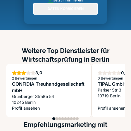
Jetzt informieren!
DATEN KORRIGIEREN
Weitere Top Dienstleister für
Wirtschaftsprüfung in Berlin
Sterne
S
3,0
0,0
2 Bewertungen
0 Bewertungen
CONFIDIA Treuhandgesellschaft
TIPAL GmbH
mbH
Pariser Str 3
10719 Berlin
Grünberger Straße 54
10245 Berlin
Profil ansehen
Profil ansehen
: CONFIDIA Treuhandgesellschaft mbH
: TIPAL GmbH
Empfehlungsmarketing mit