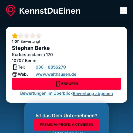
Men
Stephan Berke
ANRUFEN
Stern
1,0
(1 Bewertung)
Bewertung abgeben
Stephan Berke
Kurfürstendamm 170
10707
Berlin
Tel:
030 - 8856270
Web:
www.walthausen.de
ANRUFEN
Bewertungen im Überblick
Bewertung abgeben
Ist das Dein Unternehmen?
PREMIUM-PROFIL AKTIVIEREN