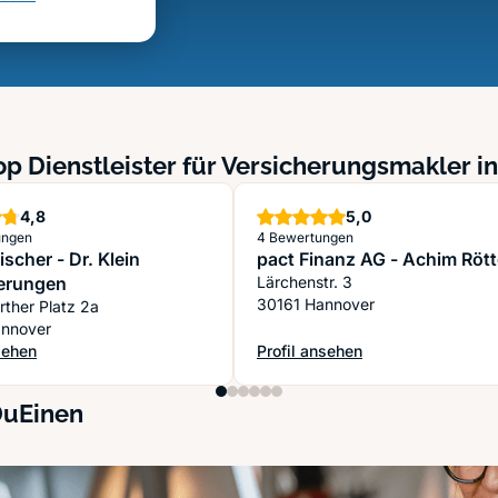
op Dienstleister für Versicherungsmakler i
Sterne
Sterne
4,8
5,0
ungen
4 Bewertungen
scher - Dr. Klein
pact Finanz AG - Achim Rött
erungen
Lärchenstr. 3
30161 Hannover
Königsworther Platz 2a
nnover
sehen
Profil ansehen
mer
ischer - Dr. Klein Versicherungen
: pact Finanz AG - Achim Röttger
DuEinen