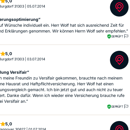
Sterne
5,0
 Burgdorf 31303
|
05.07.2014
erungsoptimierung”
f Wünsche individuell ein. Herr Wolf hat sich ausreichend Zeit für
nd Erklärungen genommen. Wir können Herrn Wolf sehr empfehlen.”
GEPRÜFT
Sterne
5,0
 Burgdorf 31303
|
03.07.2014
ung Versifair”
ch meine Freundin zu Versifair gekommen, brauchte nach meinem
e Hausrat und Haftpflichtversicherung. Herr Wolf hat einen
ungsvergleich gemacht. Ich bin jetzt gut und auch nicht zu teuer
rt. Danke dafür. Wenn ich wieder eine Versicherung brauche rufe
ei Versifair an.”
GEPRÜFT
Sterne
5,0
 Hannover 30627
|
01.07.2014