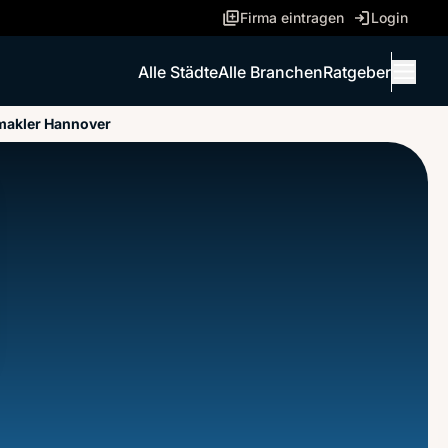
Firma eintragen
Login
Alle Städte
Alle Branchen
Ratgeber
Menü 
makler Hannover
ANRUFEN