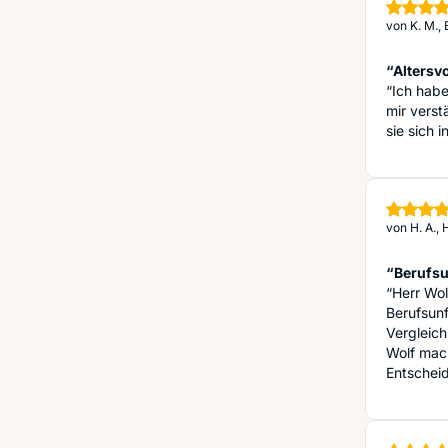
von
K. M.,
“Altersv
“Ich habe
mir verst
sie sich 
von
H. A.,
“Berufsu
“Herr Wol
Berufsun
Vergleich
Wolf mach
Entschei