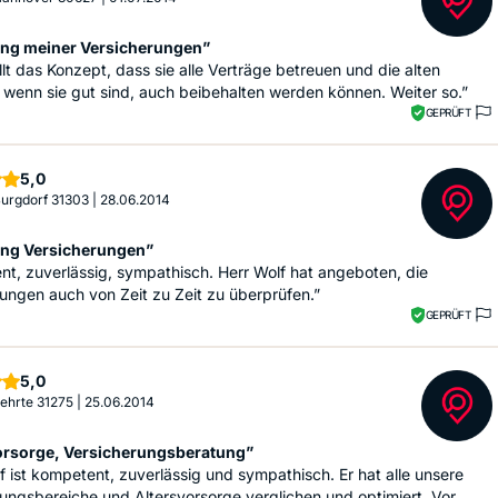
ng meiner Versicherungen”
llt das Konzept, dass sie alle Verträge betreuen und die alten
 wenn sie gut sind, auch beibehalten werden können. Weiter so.”
GEPRÜFT
Sterne
5,0
 Burgdorf 31303
|
28.06.2014
ng Versicherungen”
t, zuverlässig, sympathisch. Herr Wolf hat angeboten, die
ungen auch von Zeit zu Zeit zu überprüfen.”
GEPRÜFT
Sterne
5,0
 Lehrte 31275
|
25.06.2014
orsorge, Versicherungsberatung”
f ist kompetent, zuverlässig und sympathisch. Er hat alle unsere
ungsbereiche und Altersvorsorge verglichen und optimiert. Vor