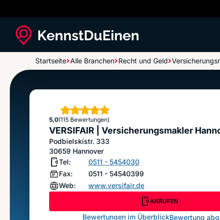
Startseite
Alle Branchen
Recht und Geld
Versicherungs
VERSIFAIR | Versicherungsmakler Hannover
Sterne
5,0
(115 Bewertungen)
VERSIFAIR | Versicherungsmakler Hann
Podbielskistr. 333
30659
Hannover
Tel:
0511 - 5454030
Fax:
0511 - 54540399
Web:
www.versifair.de
ANRUFEN
Bewertungen im Überblick
Bewertung ab