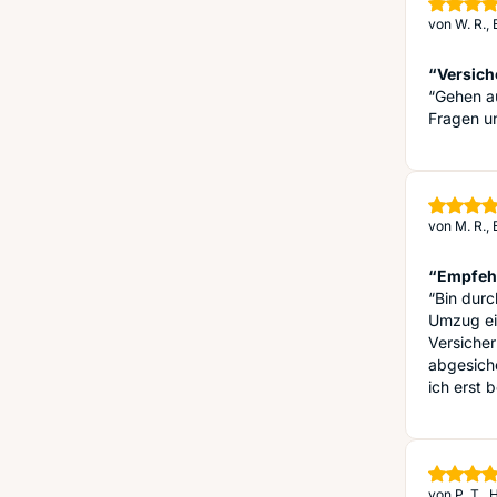
von
W. R.,
“Versich
“Gehen au
Fragen u
von
M. R.,
“Empfehl
“Bin dur
Umzug ein
Versicher
abgesiche
ich erst b
von
P. T.,