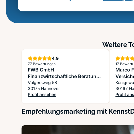
Weitere T
Sterne
4,9
77 Bewertungen
17 Bewert
FWB GmbH
Marco Fi
Finanzwirtschaftliche Beratung
Versich
Kretschmer
Volgersweg 58
30175 Hannover
30167 Ha
Profil ansehen
Profil an
: FWB GmbH Finanzwirtschaftliche Beratung Kretsch
: Marco F
Empfehlungsmarketing mit Kennst