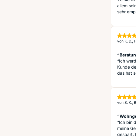
allem sei
sehr empf
von
K. D.,
“Beratun
“Ich werd
Kunde der
das hat s
von
S. K.,
“Wohnge
“Ich bin 
meine Ge
gespart. 