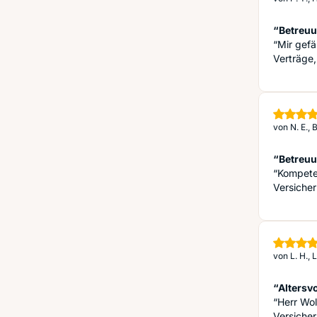
“Betreuu
“Mir gefä
Verträge,
von
N. E.,
“Betreuu
“Kompeten
Versicher
von
L. H.,
“Altersv
“Herr Wol
Versicher