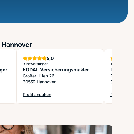
n Hannover
Sterne
5,0
3 Bewertungen
1 Bewertung
ger
KODAL Versicherungsmakler
Lebensver
Großer Hillen 26
Rathenaust
30559 Hannover
30159 Hann
Profil ansehen
Profil anse
: KODAL Versicherungsmakler
: Lebensver