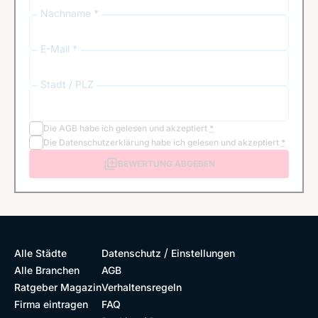
Nachname *
E-Mail *
Stadt / PLZ
Die
AGB
habe ich gelesen und akzeptiert
*
Die
Datenschutzerklärung
habe ich gelesen und akzeptiert
*
BEWERTUNG ABGEBEN
/
Alle Städte
Datenschutz
Einstellungen
Alle Branchen
AGB
Ratgeber Magazin
Verhaltensregeln
Firma eintragen
FAQ