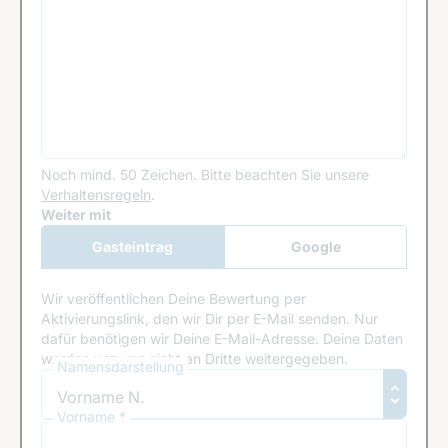
Noch mind. 50 Zeichen.
Bitte beachten Sie unsere
Verhaltensregeln
.
Google Recaptcha
Weiter mit
Gasteintrag
Google
Anmeldung
Wir veröffentlichen Deine Bewertung per
Aktivierungslink, den wir Dir per E-Mail senden. Nur
dafür benötigen wir Deine E-Mail-Adresse. Deine Daten
werden von uns nicht an Dritte weitergegeben.
Namensdarstellung
Vorname *