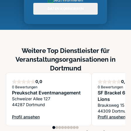
Jetzt informieren!
DATEN KORRIGIEREN
Weitere Top Dienstleister für
Veranstaltungsorganisationen in
Dortmund
Sterne
S
0,0
0,0
0 Bewertungen
0 Bewertungen
Preukschat Eventmanagement
SF Brackel 61 
Schweizer Allee 127
Lions
44287 Dortmund
Brauksweg 15
44309 Dortmund
Profil ansehen
Profil ansehen
: Preukschat Eventmanagement
: SF Brackel 61 -