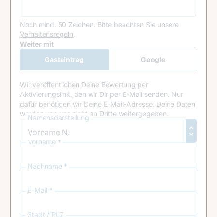
Noch mind. 50 Zeichen.
Bitte beachten Sie unsere
Verhaltensregeln
.
Google Recaptcha
Weiter mit
Gasteintrag
Google
Anmeldung
Wir veröffentlichen Deine Bewertung per
Aktivierungslink, den wir Dir per E-Mail senden. Nur
dafür benötigen wir Deine E-Mail-Adresse. Deine Daten
werden von uns nicht an Dritte weitergegeben.
Namensdarstellung
Vorname *
Nachname *
E-Mail *
Stadt / PLZ