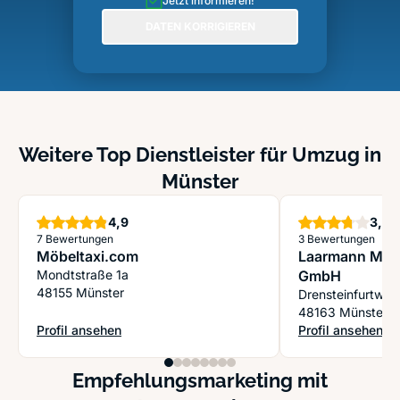
Jetzt informieren!
DATEN KORRIGIEREN
Weitere Top Dienstleister für Umzug in
Münster
Sterne
S
4,9
3,8
7 Bewertungen
3 Bewertungen
Möbeltaxi.com
Laarmann Möbe
Mondtstraße 1a
GmbH
48155 Münster
Drensteinfurtwe
48163 Münster
Profil ansehen
Profil ansehen
: Möbeltaxi.com
: Laarmann Möbe
Empfehlungsmarketing mit