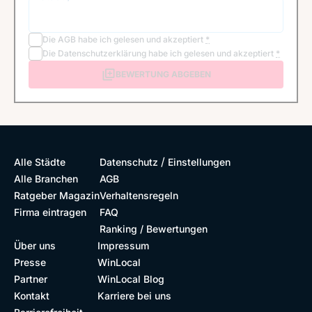
Die
AGB
habe ich gelesen und akzeptiert
*
Die
Datenschutzerklärung
habe ich gelesen und akzeptiert
*
BEWERTUNG ABGEBEN
/
Alle Städte
Datenschutz
Einstellungen
Alle Branchen
AGB
Ratgeber Magazin
Verhaltensregeln
Firma eintragen
FAQ
Ranking / Bewertungen
Über uns
Impressum
Presse
WinLocal
Partner
WinLocal Blog
Kontakt
Karriere bei uns