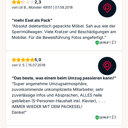
Sterne
2,3
von
Uli B., Münster 48151
|
07.08.2018
“mehr Esel als Pack”
“Absolut deletantisch gepackte Möbel. Sah aus wie der
Sperrmüllwagen. Viele Kratzer und Beschädigungen am
Mobiliar. Für die Beweisführung Fotos angefertigt.”
GEPRÜFT
Sterne
5,0
von
V. S.
|
15.07.2018
“Das beste, was einem beim Umzug passieren kann!”
“Super angenehme Umzugsatmosphäre,
zuvorkommende unkomplizierte Mitarbeiter, sehr
zuverlässige Infos und Absprachen, ALLES heile
geblieben (5-Personen-Haushalt inkl. Klavier), .. . .
IMMER WIEDER MIT DEM PACKESEL!
Danke!”
GEPRÜFT