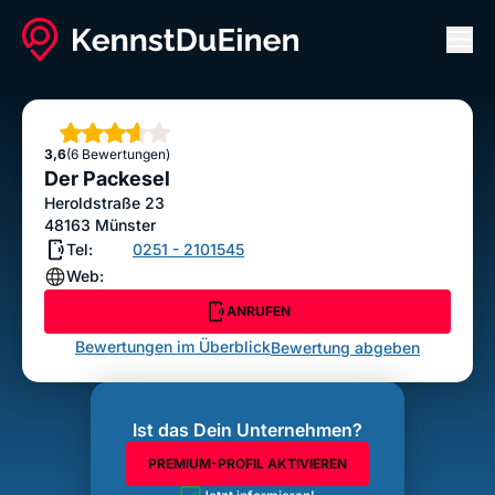
Men
Der Packesel
ANRUFEN
Sterne
3,6
(6 Bewertungen)
Bewertung abgeben
Der Packesel
Heroldstraße 23
48163
Münster
Tel:
0251 - 2101545
Web:
ANRUFEN
Bewertungen im Überblick
Bewertung abgeben
Ist das Dein Unternehmen?
PREMIUM-PROFIL AKTIVIEREN