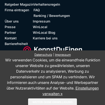
Ratgeber Magazin
Verhaltensregeln
Firma eintragen
FAQ
Ranking / Bewertungen
Über uns
Impressum
Presse
WinLocal
Partner
WinLocal Blog
Kontakt
Karriere bei uns
Barrierefreiheit
Datenschutz
|
Impressum
Wir verwenden Cookies, um die einwandfreie Funktion
Barrierefreie Website
Geprüfte Bewertungen
unserer Website zu gewährleisten, unseren
Datenverkehr zu analysieren, Werbung zu
personalisieren und um SPAM zu verhindern. Wir
informieren auch unsere Analyse- und Werbepartner
über Nutzeraktivitäten auf der Website.
Einstellungen
verwalten »
Das Bewertungsportal KennstDuEinen.de ist ein Service der WinLocal
WEITER OHNE EINWILLIGUNG