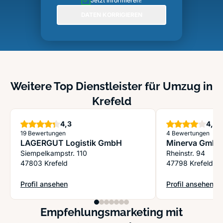
Jetzt informieren!
DATEN KORRIGIEREN
Weitere Top Dienstleister für Umzug in
Krefeld
Sterne
S
4,3
4,0
19 Bewertungen
4 Bewertungen
LAGERGUT Logistik GmbH
Minerva GmbH
Siempelkampstr. 110
Rheinstr. 94
47803 Krefeld
47798 Krefeld
Profil ansehen
Profil ansehen
: LAGERGUT Logistik GmbH
: Minerva GmbH
Empfehlungsmarketing mit