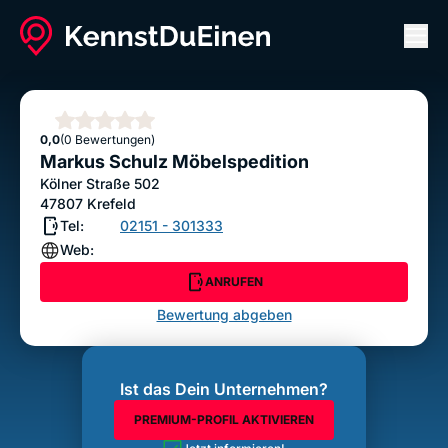
Men
Markus Schulz Möbelspedition
ANRUFEN
Sterne
0,0
(0 Bewertungen)
Bewertung abgeben
Markus Schulz Möbelspedition
Kölner Straße 502
47807
Krefeld
Tel:
02151 - 301333
Web:
ANRUFEN
Bewertung abgeben
Ist das Dein Unternehmen?
PREMIUM-PROFIL AKTIVIEREN