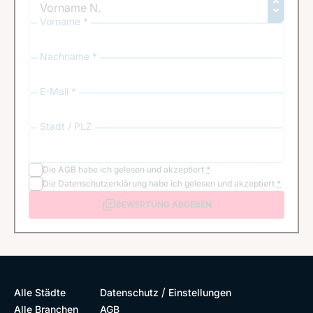
Vorname *
Nachname *
E-Mail *
Stadt / PLZ
Die
AGB
habe ich gelesen und akzeptiert
*
Die
Datenschutzerklärung
habe ich gelesen und akzeptiert
*
BEWERTUNG ABGEBEN
/
Alle Städte
Datenschutz
Einstellungen
Alle Branchen
AGB