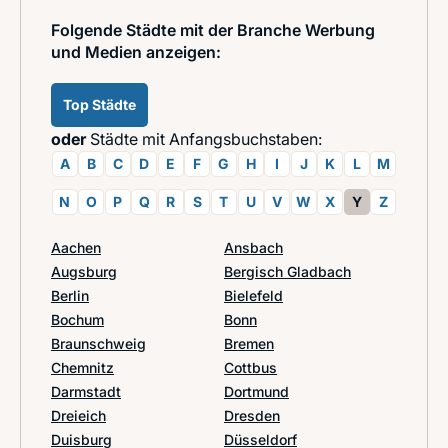
Folgende Städte mit der Branche Werbung
und Medien anzeigen:
Top Städte
oder
Städte mit Anfangsbuchstaben:
A
B
C
D
E
F
G
H
I
J
K
L
M
N
O
P
Q
R
S
T
U
V
W
X
Y
Z
Aachen
Ansbach
Augsburg
Bergisch Gladbach
Berlin
Bielefeld
Bochum
Bonn
Braunschweig
Bremen
Chemnitz
Cottbus
Darmstadt
Dortmund
Dreieich
Dresden
Duisburg
Düsseldorf