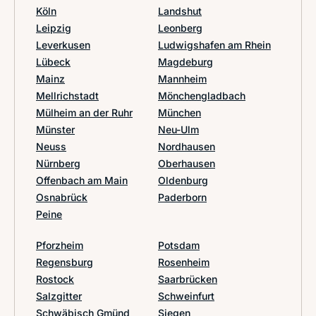
Köln
Landshut
Leipzig
Leonberg
Leverkusen
Ludwigshafen am Rhein
Lübeck
Magdeburg
Mainz
Mannheim
Mellrichstadt
Mönchengladbach
Mülheim an der Ruhr
München
Münster
Neu-Ulm
Neuss
Nordhausen
Nürnberg
Oberhausen
Offenbach am Main
Oldenburg
Osnabrück
Paderborn
Peine
Pforzheim
Potsdam
Regensburg
Rosenheim
Rostock
Saarbrücken
Salzgitter
Schweinfurt
Schwäbisch Gmünd
Siegen