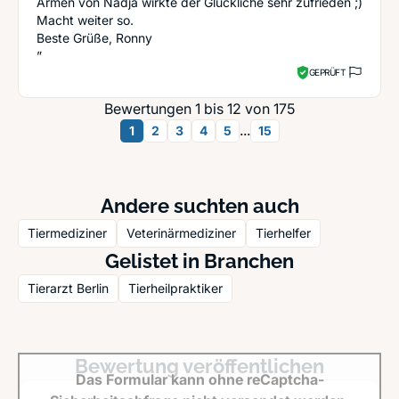
Armen von Nadja wirkte der Glückliche sehr zufrieden ;)
Macht weiter so.
Beste Grüße, Ronny
”
GEPRÜFT
Bewertungen 1 bis 12 von 175
...
1
2
3
4
5
15
Andere suchten auch
Tiermediziner
Veterinärmediziner
Tierhelfer
Gelistet in Branchen
Tierarzt Berlin
Tierheilpraktiker
Bewertung veröffentlichen
Das Formular kann ohne reCaptcha-