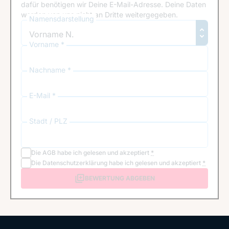
dafür benötigen wir Deine E-Mail-Adresse. Deine Daten
werden von uns nicht an Dritte weitergegeben.
Namensdarstellung
Vorname *
Nachname *
E-Mail *
Stadt / PLZ
Die
AGB
habe ich gelesen und akzeptiert
*
Die
Datenschutzerklärung
habe ich gelesen und akzeptiert
*
BEWERTUNG ABGEBEN