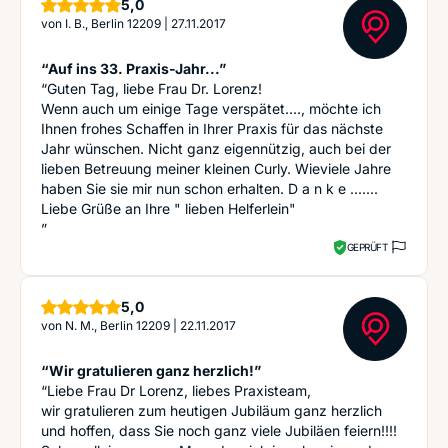
Sterne
5,0
von
I. B., Berlin 12209
|
27.11.2017
“Auf ins 33. Praxis-Jahr...”
“Guten Tag, liebe Frau Dr. Lorenz!
Wenn auch um einige Tage verspätet...., möchte ich
Ihnen frohes Schaffen in Ihrer Praxis für das nächste
Jahr wünschen. Nicht ganz eigennützig, auch bei der
lieben Betreuung meiner kleinen Curly. Wieviele Jahre
haben Sie sie mir nun schon erhalten. D a n k e .......
Liebe Grüße an Ihre " lieben Helferlein"
”
GEPRÜFT
Sterne
5,0
von
N. M., Berlin 12209
|
22.11.2017
“Wir gratulieren ganz herzlich!”
“Liebe Frau Dr Lorenz, liebes Praxisteam,
wir gratulieren zum heutigen Jubiläum ganz herzlich
und hoffen, dass Sie noch ganz viele Jubiläen feiern!!!!