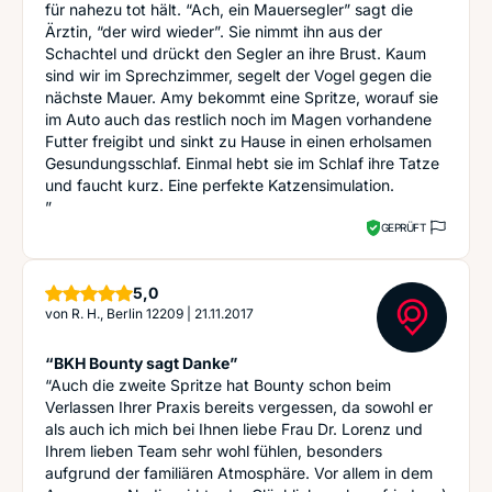
für nahezu tot hält. “Ach, ein Mauersegler” sagt die
Ärztin, “der wird wieder”. Sie nimmt ihn aus der
Schachtel und drückt den Segler an ihre Brust. Kaum
sind wir im Sprechzimmer, segelt der Vogel gegen die
nächste Mauer. Amy bekommt eine Spritze, worauf sie
im Auto auch das restlich noch im Magen vorhandene
Futter freigibt und sinkt zu Hause in einen erholsamen
Gesundungsschlaf. Einmal hebt sie im Schlaf ihre Tatze
und faucht kurz. Eine perfekte Katzensimulation.
”
GEPRÜFT
Sterne
5,0
von
R. H., Berlin 12209
|
21.11.2017
“BKH Bounty sagt Danke”
“Auch die zweite Spritze hat Bounty schon beim
Verlassen Ihrer Praxis bereits vergessen, da sowohl er
als auch ich mich bei Ihnen liebe Frau Dr. Lorenz und
Ihrem lieben Team sehr wohl fühlen, besonders
aufgrund der familiären Atmosphäre. Vor allem in dem