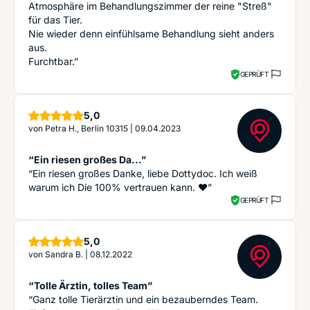
Atmosphäre im Behandlungszimmer der reine "Streß"
für das Tier.
Nie wieder denn einfühlsame Behandlung sieht anders
aus.
Furchtbar.”
GEPRÜFT
Sterne
5,0
von
Petra H., Berlin 10315
|
09.04.2023
“Ein riesen großes Da...”
“Ein riesen großes Danke, liebe Dottydoc. Ich weiß
warum ich Die 100% vertrauen kann. ❤️”
GEPRÜFT
Sterne
5,0
von
Sandra B.
|
08.12.2022
“Tolle Ärztin, tolles Team”
“Ganz tolle Tierärztin und ein bezauberndes Team.