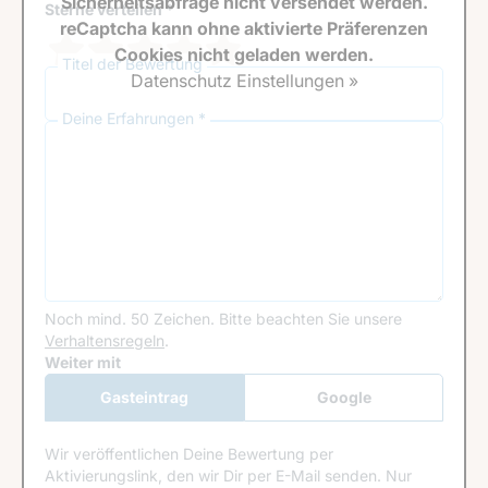
Sicherheitsabfrage nicht versendet werden.
Sterne verteilen *
reCaptcha kann ohne aktivierte Präferenzen
Cookies nicht geladen werden.
Titel der Bewertung
Datenschutz Einstellungen »
Deine Erfahrungen *
Noch mind. 50 Zeichen.
Bitte beachten Sie unsere
Verhaltensregeln
.
Google Recaptcha
Weiter mit
Gasteintrag
Google
Anmeldung
Wir veröffentlichen Deine Bewertung per
Aktivierungslink, den wir Dir per E-Mail senden. Nur