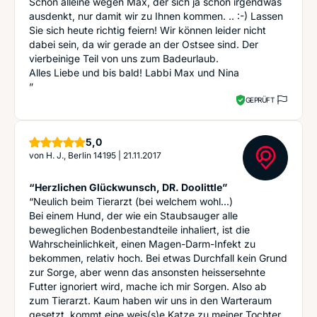
Schon alleine wegen Max, der sich ja schon irgendwas
ausdenkt, nur damit wir zu Ihnen kommen. .. :-) Lassen
Sie sich heute richtig feiern! Wir können leider nicht
dabei sein, da wir gerade an der Ostsee sind. Der
vierbeinige Teil von uns zum Badeurlaub.
Alles Liebe und bis bald! Labbi Max und Nina
”
GEPRÜFT
Sterne
5,0
von
H. J., Berlin 14195
|
21.11.2017
“Herzlichen Glückwunsch, DR. Doolittle”
“Neulich beim Tierarzt (bei welchem wohl...)
Bei einem Hund, der wie ein Staubsauger alle
beweglichen Bodenbestandteile inhaliert, ist die
Wahrscheinlichkeit, einen Magen-Darm-Infekt zu
bekommen, relativ hoch. Bei etwas Durchfall kein Grund
zur Sorge, aber wenn das ansonsten heissersehnte
Futter ignoriert wird, mache ich mir Sorgen. Also ab
zum Tierarzt. Kaum haben wir uns in den Warteraum
gesetzt, kommt eine weis(s)e Katze zu meiner Tochter