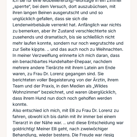
ich sie für eine Möbellieferung/-Montage in ein Zimmer
„sperrte“, bei dem Versuch, dort auszubüchsen, mit
ihren langen Beinen ausgerutscht und und so
unglücklich gefallen, dass sie sich die
Lendenwirbelsäule verrenkt hat. Anfänglich war nichts
zu bemerken, aber ihr Zustand verschlechterte sich
zusehends und dramatisch, bis sie schließlich nicht
mehr laufen konnte, sondern nur noch wegrutschte und
zur Seite kippte. .. und das auch noch zu Weihnachten.
In meiner Verzweiflung erinnerte ich mich daran, dass
ein benachbartes Hundehalter-Ehepaar, nachdem
mehrere andere Tierärzte mit ihrem Latein am Ende
waren, zu Frau Dr. Lorenz gegangen sind. Sie
berichteten voller Begeisterung von der Ärztin, ihrem
Team und der Praxis, in den Medien als „Wildes
Wohnzimmer“ bezeichnet, und waren überglücklich,
dass ihrem Hund nun doch noch geholfen werden
konnte.
Also entschied ich mich, mit Elli zu Frau Dr. Lorenz zu
fahren, obwohl ich bis dahin mit ihr immer bei einem
Tierarzt in der Nähe war. .. und diese Entscheidung war
goldrichtig! Meiner Elli geht, nach zweiwöchiger
Behandlung, wieder bestens. Die Freude war riesig