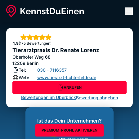
Men
Tierarztpraxis Dr. Renate Lorenz
ANRUFEN
Sterne
4,9
(175 Bewertungen)
Bewertung abgeben
Tierarztpraxis Dr. Renate Lorenz
Oberhofer Weg 68
12209
Berlin
Tel:
030 - 7116357
Web:
www.tierarzt-lichterfelde.de
ANRUFEN
Bewertungen im Überblick
Bewertung abgeben
Ist das Dein Unternehmen?
PREMIUM-PROFIL AKTIVIEREN