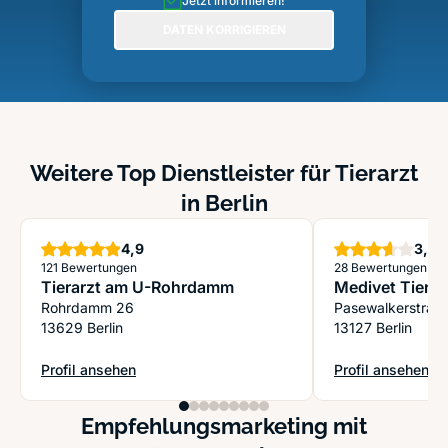
Jetzt informieren!
DATEN KORRIGIEREN
Weitere Top Dienstleister für Tierarzt
in Berlin
Sterne
S
4,9
3,6
121 Bewertungen
28 Bewertungen
Tierarzt am U-Rohrdamm
Medivet Tiera
Rohrdamm 26
Pasewalkerstraß
13629 Berlin
13127 Berlin
Profil ansehen
Profil ansehen
: Tierarzt am U-Rohrdamm
: Medivet Tierar
Empfehlungsmarketing mit