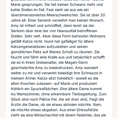
Marie gesprungen. Sie hat keinen Schwanz mehr und
kahle Stellen im Fell. Fast sieht sie aus wie ein
überdimensioniertes Meerschweinchen. Sie ist über 20
Jahre alt. Einer Seniorin verwehrt man keinen Wunsch.
Amy ist irritiert und schnüffelt, dann leckt sie der
Seniorin über eine der von Haarausfall betroffenen
Stellen. Sehr nett. Aber diese Form betreuten Wohnens
gefällt Katze nicht. Hund hat gefälligst für ältere
Katzengenerationen aufzustehen und seinen
gemütlichen Platz auf Maries Schoß zu räumen. Sie
faucht und fährt eine Kralle aus und tatsächlich schafft
sie es in ihrem Greisenalter, die Magen-Darm
geschwächte Amy zu beeindrucken. Amy wandert
weiter zu mir und versenkt beleidigt ihre Schnauze in
meinem Ärmel. Katze sitzt hoheitlich -soweit es die
alten Knochen zulassen- auf Marie und produziert
fröhlich ein Spuckefädchen. Eine ältere Dame kommt
ins Wartezimmer, ohne erkennbare Tierbegleitung. Zum
Glück sind noch Plätze frei. Als wir dran sind, fragt die
Ärztin die Dame, ob sie etwas abholen möchte. Nein,
sie möchte etwas abgeben. Aus einer Einkaufstüte
zieht sie eine Minischachtel mit einem Federtier, das sie