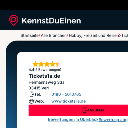
Startseite
Alle Branchen
Hobby, Freizeit und Reisen
Tic
Tickets1a.de
Sterne
4,4
(5 Bewertungen)
Tickets1a.de
Hermannsweg 33a
33415
Verl
Tel:
0180 - 5010765
Web:
www.tickets1a.de
ANRUFEN
Bewertungen im Überblick
Bewertung ab