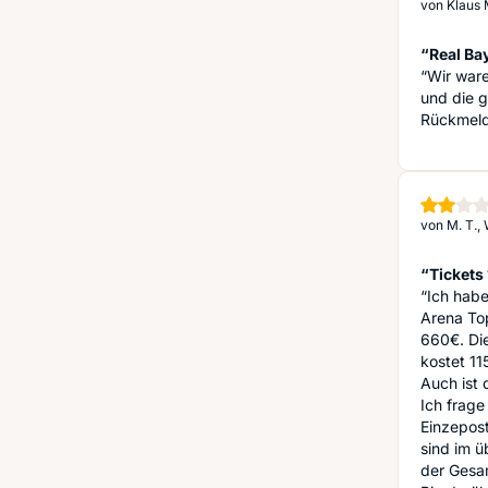
von
Klaus 
“Real Bay
“Wir ware
und die g
Rückmeld
von
M. T.,
“Tickets 
“Ich habe
Arena Top
660€. Di
kostet 11
Auch ist 
Ich frage
Einzepost
sind im ü
der Gesa