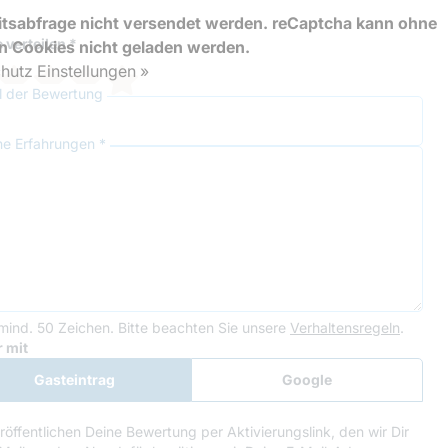
tsabfrage nicht versendet werden. reCaptcha kann ohne
 verteilen *
en Cookies nicht geladen werden.
hutz Einstellungen »
el der Bewertung
ne Erfahrungen *
mind. 50 Zeichen.
Bitte beachten Sie unsere
Verhaltensregeln
.
le Recaptcha
 mit
Gasteintrag
Google
Anmeldung
röffentlichen Deine Bewertung per Aktivierungslink, den wir Dir