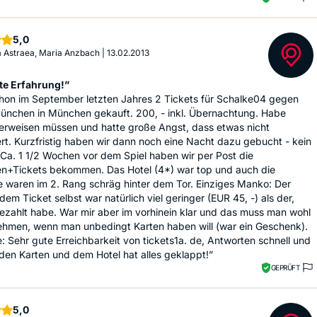
Sterne
5,0
a Astraea, Maria Anzbach
|
13.02.2013
te Erfahrung!”
hon im September letzten Jahres 2 Tickets für Schalke04 gegen
ünchen in München gekauft. 200, - inkl. Übernachtung. Habe
berweisen müssen und hatte große Angst, dass etwas nicht
ert. Kurzfristig haben wir dann noch eine Nacht dazu gebucht - kein
Ca. 1 1/2 Wochen vor dem Spiel haben wir per Post die
en+Tickets bekommen. Das Hotel (4*) war top und auch die
e waren im 2. Rang schräg hinter dem Tor. Einziges Manko: Der
 dem Ticket selbst war natürlich viel geringer (EUR 45, -) als der,
ezahlt habe. War mir aber im vorhinein klar und das muss man wohl
nehmen, wenn man unbedingt Karten haben will (war ein Geschenk).
 Sehr gute Erreichbarkeit von tickets1a. de, Antworten schnell und
den Karten und dem Hotel hat alles geklappt!”
GEPRÜFT
Sterne
5,0