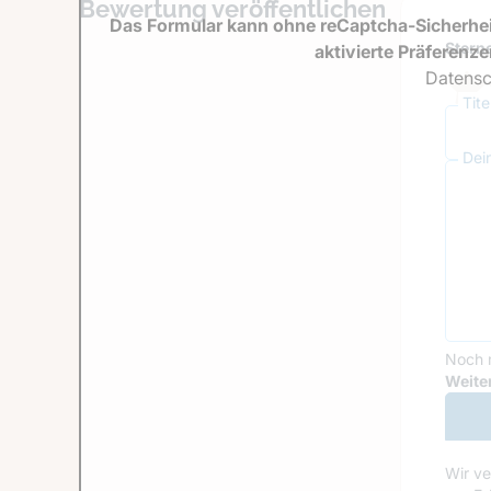
Bewertung veröffentlichen
Das Formular kann ohne reCaptcha-Sicherhei
Sterne
aktivierte Präferenz
Datensc
Tit
Dei
Noch 
Goog
Weiter
Wir ve