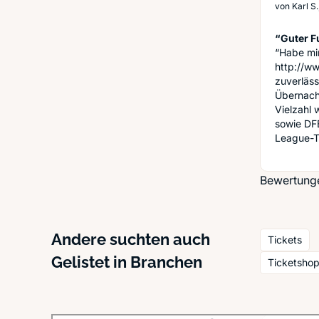
von
Karl S
“Guter F
“Habe mi
http://ww
zuverläss
Übernacht
Vielzahl 
sowie DF
League-T
Bewertunge
Andere suchten auch
Tickets
Gelistet in Branchen
Ticketshop