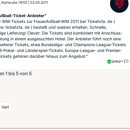
., Karlsruhe 76131
|
02.05.2011
ußball-Ticket-Anbieter”
r WM-Tickets zur Frauenfußball-WM 2011 bei Tickets1a. de (
w. tickets1a. de ) bestellt und soeben erhalten. Schnelle,
ige Lieferung! Clever: Die Tickets sind kombiniert mit Anschluss-
ung in einem ausgesuchten Hotel. Der Anbieter führt noch eine
weiterer Tickets, etwa Bundesliga- und Champions-League-Tickets
B-Pokal- und Länderspiel-Tickets. Europa-League- und Premier-
ickets gehören darüber hinaus zum Angebot.”
GEPRÜFT
n 1 bis 5 von 5
 Verl