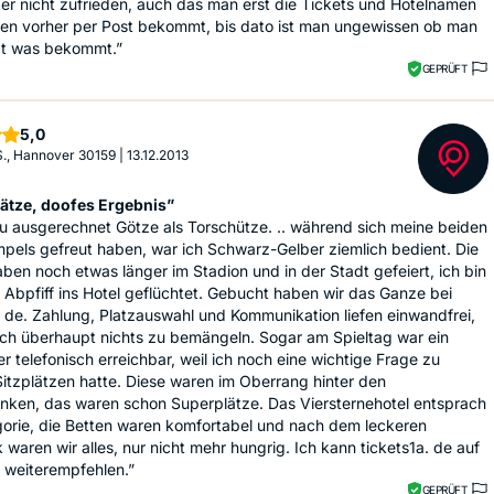
er nicht zufrieden, auch das man erst die Tickets und Hotelnamen
en vorher per Post bekommt, bis dato ist man ungewissen ob man
t was bekommt.”
GEPRÜFT
Sterne
5,0
., Hannover 30159
|
13.12.2013
ätze, doofes Ergebnis”
u ausgerechnet Götze als Torschütze. .. während sich meine beiden
pels gefreut haben, war ich Schwarz-Gelber ziemlich bedient. Die
ben noch etwas länger im Stadion und in der Stadt gefeiert, ich bin
t Abpfiff ins Hotel geflüchtet. Gebucht haben wir das Ganze bei
. de. Zahlung, Platzauswahl und Kommunikation liefen einwandfrei,
ich überhaupt nichts zu bemängeln. Sogar am Spieltag war ein
er telefonisch erreichbar, weil ich noch eine wichtige Frage zu
itzplätzen hatte. Diese waren im Oberrang hinter den
änken, das waren schon Superplätze. Das Viersternehotel entsprach
gorie, die Betten waren komfortabel und nach dem leckeren
 waren wir alles, nur nicht mehr hungrig. Ich kann tickets1a. de auf
l weiterempfehlen.”
GEPRÜFT