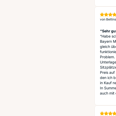
von
Bettin
“Sehr gu
“Habe sc
Bayern M
gleich ü
funktioni
Problem. 
Unterlag
Sitzplätz
Preis auf
den ich b
in Kauf 
In Summe:
auch mit 