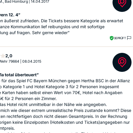
M., Bad Homburg
|
14.04.2017
ern 12. 4”
n äußerst zufrieden. Die Tickets bessere Kategorie als erwartet
anze Kommunikation lief reibungslos und mit sofortige
ung auf fragen. Sehr gerne wieder”
GEPRÜFT
Sterne
2,0
 Wehr 79664
|
08.04.2015
1a total überteuert”
 für das Spiel FC Bayern München gegen Hertha BSC in der Allianz
 Kategorie 1 und Hotel Kategorie 3 für 2 Personen insgesamt
e Karten haben selbst einen Wert von 70€, Hotel nach Angaben
5€ für 2 Personen ein Zimmer.
das Hotel nicht unmittelbar in der Nähe wie angegeben.
 mich wie dieser extrem unrealistische Preis zustande kommt? Diese
en rechtfertigen doch nicht diesen Gesamtpreis. In der Rechnung
brigen keine Einzelposten (Hotelkosten und Tickets)angegeben nur
mtpreis.