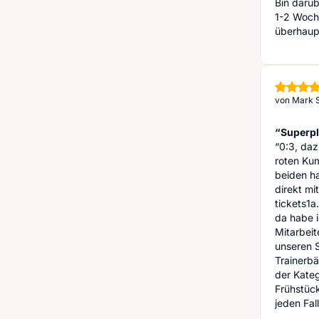
Bin darüb
1-2 Woch
überhaup
von
Mark S
“Superpl
“0:3, daz
roten Kum
beiden ha
direkt mi
tickets1a
da habe 
Mitarbeit
unseren S
Trainerb
der Kate
Frühstück
jeden Fal