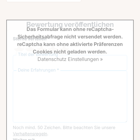
Bewertung veröffentlichen
Das Formular kann ohne reCaptcha-
Sicherheitsabfrage nicht versendet werden.
Sterne verteilen *
reCaptcha kann ohne aktivierte Präferenzen
Cookies nicht geladen werden.
Titel der Bewertung
Datenschutz Einstellungen »
Deine Erfahrungen *
Noch mind. 50 Zeichen.
Bitte beachten Sie unsere
Verhaltensregeln
.
Weiter mit