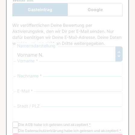
Google Recaptcha
Gasteintrag
Google
Anmeldung
Wir veröffentlichen Deine Bewertung per
Aktivierungslink, den wir Dir per E-Mail senden. Nur
dafür benötigen wir Deine E-Mail-Adresse. Deine Daten
werden von uns nicht an Dritte weitergegeben.
Namensdarstellung
Vorname *
Nachname *
E-Mail *
Stadt / PLZ
Die
AGB
habe ich gelesen und akzeptiert
*
Die
Datenschutzerklärung
habe ich gelesen und akzeptiert
*