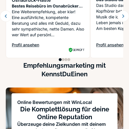
Osnabrück-Haste
Das Studio darf 
Bestes Reisebüro im Osnabrücker
Kopfhörer betrete
Land
Eine Weiterempfehlung, aber klar!
Musik die ich in
Eine ausführliche, kompetente
Leben jemals irg
Beratung und alles mit Geduld, dazu
Am besten Kopfhö
sehr sympathische, nette Damen. Also
wer Wert auf persönl...
Profil ansehen
Profil ansehen
: sonnenklar.TV Reisebüro Osnabrück-Haste
: clever fit Osna
GEPRÜFT
Empfehlungsmarketing mit
KennstDuEinen
Online Bewertungen mit WinLocal
Die Komplettlösung für deine
Online Reputation
Überzeuge deine Zielkunden mit deinem