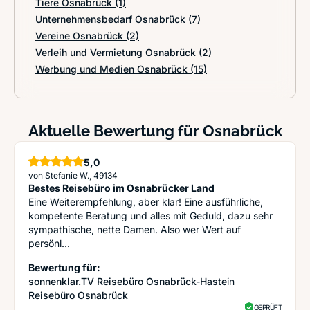
Tiere Osnabrück
(1)
Unternehmensbedarf Osnabrück
(7)
Vereine Osnabrück
(2)
Verleih und Vermietung Osnabrück
(2)
Werbung und Medien Osnabrück
(15)
Aktuelle Bewertung für Osnabrück
5,0
Sterne
von Stefanie W., 49134
Bestes Reisebüro im Osnabrücker Land
Eine Weiterempfehlung, aber klar! Eine ausführliche,
kompetente Beratung und alles mit Geduld, dazu sehr
sympathische, nette Damen. Also wer Wert auf
persönl...
Bewertung für:
sonnenklar.TV Reisebüro Osnabrück-Haste
in
Reisebüro Osnabrück
GEPRÜFT