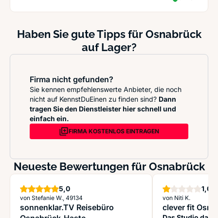
Haben Sie gute Tipps für Osnabrück
auf Lager?
Firma nicht gefunden?
Sie kennen empfehlenswerte Anbieter, die noch
nicht auf KennstDuEinen zu finden sind?
Dann
tragen Sie den Dienstleister hier schnell und
einfach ein.
FIRMA KOSTENLOS EINTRAGEN
Neueste Bewertungen für Osnabrück
Sterne
St
5,0
1,0
von Stefanie W., 49134
von Niti K.
sonnenklar.TV Reisebüro
clever fit Osn
Das Studio darf 