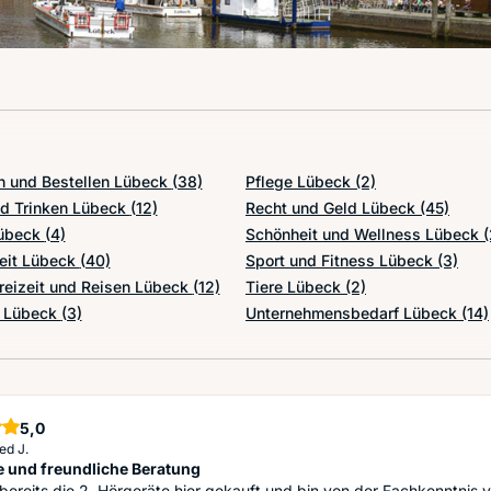
n und Bestellen Lübeck
(38)
Pflege Lübeck
(2)
d Trinken Lübeck
(12)
Recht und Geld Lübeck
(45)
Lübeck
(4)
Schönheit und Wellness Lübeck
(
eit Lübeck
(40)
Sport und Fitness Lübeck
(3)
reizeit und Reisen Lübeck
(12)
Tiere Lübeck
(2)
t Lübeck
(3)
Unternehmensbedarf Lübeck
(14)
5,0
Sterne
ed J.
e und freundliche Beratung
bereits die 2. Hörgeräte hier gekauft und bin von der Fachkenntnis