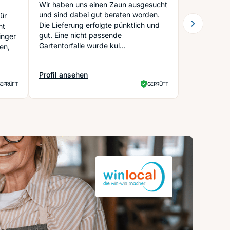
Verhalten
Wir haben uns einen Zaun ausgesucht
und sind dabei gut beraten worden.
ür
Die Lieferung erfolgte pünktlich und
nt
gut. Eine nicht passende
inger
Gartentorfalle wurde kul...
en,
Profil ansehen
ntage und Handelsgesellschaft mbH
: Friedrich Klatt GmbH
EPRÜFT
GEPRÜFT