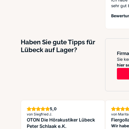
sehr gut b
Bewertun
Haben Sie gute Tipps für
Lübeck auf Lager?
Firma
Sie ke
hier s
Sterne
5,0
von Siegfried J.
von Marita
OTON Die Hörakustiker Lübeck
Fiergol
Peter Schlaak e.K.
Wir habe