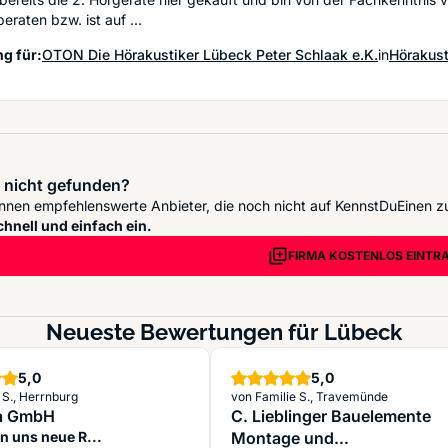
eraten bzw. ist auf ...
g für:
OTON Die Hörakustiker Lübeck Peter Schlaak e.K.
in
Hörakust
 nicht gefunden?
nnen empfehlenswerte Anbieter, die noch nicht auf KennstDuEinen z
chnell und einfach ein.
FIRMA KOSTENLOS EINTR
Neueste Bewertungen für Lübeck
Sterne
Sterne
5,0
5,0
 S., Herrnburg
von Familie S., Travemünde
la GmbH
C. Lieblinger Bauelemente
n uns neue R...
Montage und