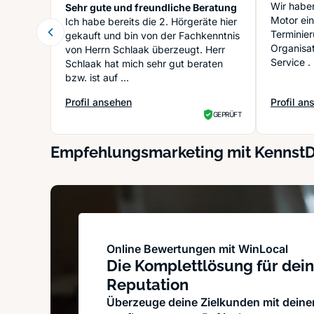
Wir haben
Sehr gute und freundliche Beratung
Motor ein
Ich habe bereits die 2. Hörgeräte hier
Terminier
gekauft und bin von der Fachkenntnis
Organisat
von Herrn Schlaak überzeugt. Herr
Service .
Schlaak hat mich sehr gut beraten
bzw. ist auf ...
Profil ansehen
Profil an
: OTON Die Hörakustiker Lübeck Peter Schlaak e.K.
: Fiergol
GEPRÜFT
Empfehlungsmarketing mit Kennst
Online Bewertungen mit WinLocal
Die Komplettlösung für dein
Reputation
Überzeuge deine Zielkunden mit dein