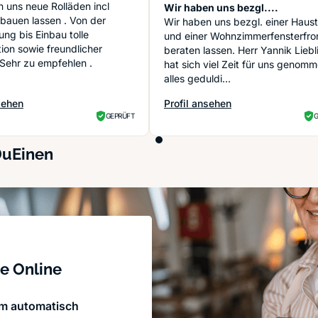
 uns neue Rolläden incl
Handelsgesellschaft mbH
Wir haben uns bezgl....
bauen lassen . Von der
Wir haben uns bezgl. einer Haust
ung bis Einbau tolle
und einer Wohnzimmerfensterfro
ion sowie freundlicher
beraten lassen. Herr Yannik Liebl
 Sehr zu empfehlen .
hat sich viel Zeit für uns genomm
alles geduldi...
sehen
Profil ansehen
la GmbH
: C. Lieblinger Bauelemente Mo
GEPRÜFT
G
DuEinen
e Online
em automatisch