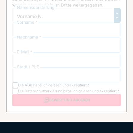
werden von uns nicht an Dritte weitergegeben.
Namensdarstellung
Vorname *
Nachname *
E-Mail *
Stadt / PLZ
Die
AGB
habe ich gelesen und akzeptiert
*
Die
Datenschutzerklärung
habe ich gelesen und akzeptiert
*
BEWERTUNG ABGEBEN