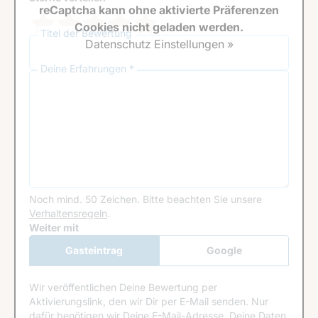
reCaptcha kann ohne aktivierte Präferenzen
Cookies nicht geladen werden.
Titel der Bewertung
Datenschutz Einstellungen »
Deine Erfahrungen *
Noch mind. 50 Zeichen.
Bitte beachten Sie unsere
Verhaltensregeln
.
Google Recaptcha
Weiter mit
Gasteintrag
Google
Anmeldung
Wir veröffentlichen Deine Bewertung per
Aktivierungslink, den wir Dir per E-Mail senden. Nur
dafür benötigen wir Deine E-Mail-Adresse. Deine Daten