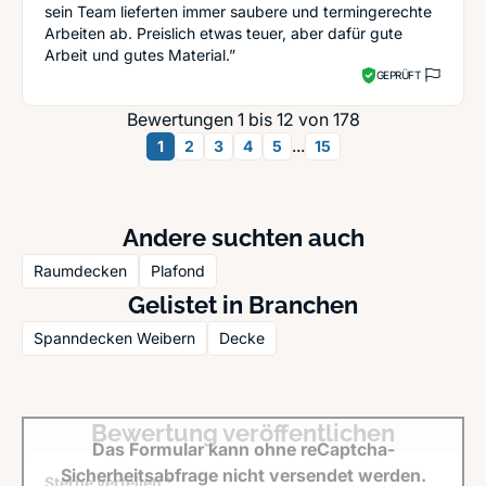
sein Team lieferten immer saubere und termingerechte
Arbeiten ab. Preislich etwas teuer, aber dafür gute
Arbeit und gutes Material.”
GEPRÜFT
Bewertungen 1 bis 12 von 178
...
1
2
3
4
5
15
Andere suchten auch
Raumdecken
Plafond
Gelistet in Branchen
Spanndecken Weibern
Decke
Bewertung veröffentlichen
Das Formular kann ohne reCaptcha-
Sicherheitsabfrage nicht versendet werden.
Sterne verteilen *