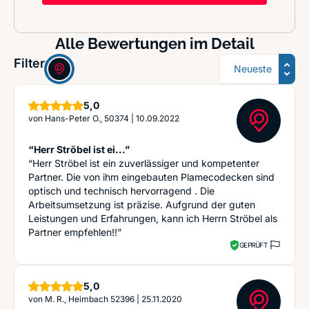
Alle Bewertungen im Detail
Sortierung
Filter:
Sterne
5,0
von
Hans-Peter O., 50374
|
10.09.2022
“Herr Ströbel ist ei...”
“Herr Ströbel ist ein zuverlässiger und kompetenter
Partner. Die von ihm eingebauten Plamecodecken sind
optisch und technisch hervorragend . Die
Arbeitsumsetzung ist präzise. Aufgrund der guten
Leistungen und Erfahrungen, kann ich Herrn Ströbel als
Partner empfehlen!!”
GEPRÜFT
Sterne
5,0
von
M. R., Heimbach 52396
|
25.11.2020