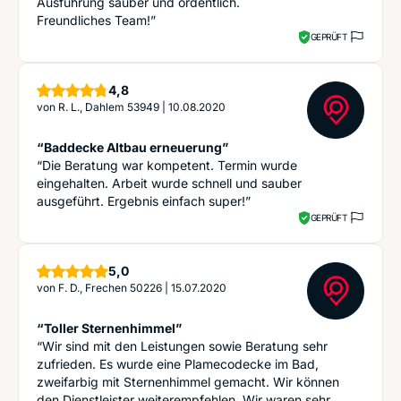
Ausführung sauber und ordentlich.
Freundliches Team!”
GEPRÜFT
Sterne
4,8
von
R. L., Dahlem 53949
|
10.08.2020
“Baddecke Altbau erneuerung”
“Die Beratung war kompetent. Termin wurde
eingehalten. Arbeit wurde schnell und sauber
ausgeführt. Ergebnis einfach super!”
GEPRÜFT
Sterne
5,0
von
F. D., Frechen 50226
|
15.07.2020
“Toller Sternenhimmel”
“Wir sind mit den Leistungen sowie Beratung sehr
zufrieden. Es wurde eine Plamecodecke im Bad,
zweifarbig mit Sternenhimmel gemacht. Wir können
den Dienstleister weiterempfehlen. Wir waren sehr