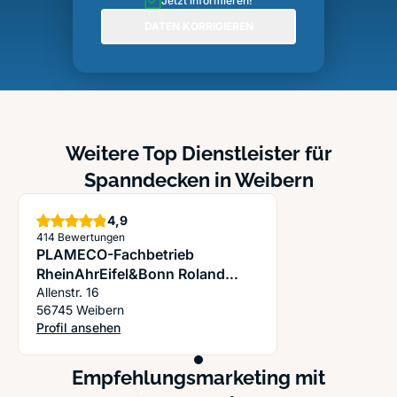
Jetzt informieren!
DATEN KORRIGIEREN
Weitere Top Dienstleister für
Spanndecken in Weibern
Sterne
4,9
414 Bewertungen
PLAMECO-Fachbetrieb
RheinAhrEifel&Bonn Roland
Kaltz
Allenstr. 16
56745 Weibern
Profil ansehen
: PLAMECO-Fachbetrieb RheinAhrEifel&Bonn Roland Kaltz
Empfehlungsmarketing mit