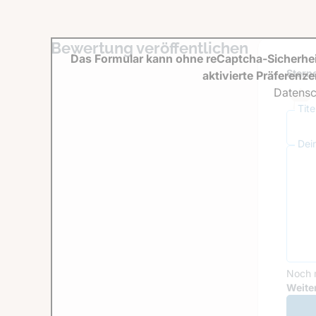
Bewertung veröffentlichen
Das Formular kann ohne reCaptcha-Sicherhei
Sterne
aktivierte Präferenz
Datensc
Tit
Dei
Noch 
Goog
Weiter