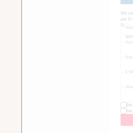
Wir ve
per E-
Deine 
Nam
Vor
Nac
E-Ma
Sta
Die
Die