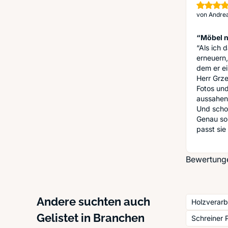
von
Andrea
“Möbel 
“Als ich 
erneuern,
dem er ei
Herr Grz
Fotos und
aussahen
Und schon
Genau so 
passt sie
Bewertungen
Andere suchten auch
Holzverarb
Gelistet in Branchen
Schreiner 