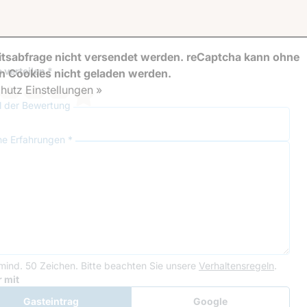
tsabfrage nicht versendet werden. reCaptcha kann ohne
 verteilen *
en Cookies nicht geladen werden.
hutz Einstellungen »
el der Bewertung
ne Erfahrungen *
mind. 50 Zeichen.
Bitte beachten Sie unsere
Verhaltensregeln
.
le Recaptcha
 mit
Gasteintrag
Google