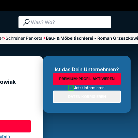
Suche: Was? Wo?
er
Schreiner Panketal
Bau- & Möbeltischlerei - Roman Grzeszkow
Bewertungen im Überblick
Bewertung abgeben
Ist das Dein Unternehmen?
PREMIUM-PROFIL AKTIVIEREN
kowiak
Jetzt informieren!
DATEN KORRIGIEREN
geben