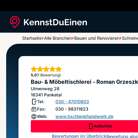
Startseite
Alle Branchen
Bauen und Renovieren
Schrein
Bau- & Möbeltischlerei - Roman Grzeszkowiak
Sterne
5,0
(1 Bewertung)
Bau- & Möbeltischlerei - Roman Grzesz
Ulmenweg 28
16341
Panketal
Tel:
030 - 47010803
Fax:
030 - 98311823
Web:
www.tischlereihandwerk.de
ANRUFEN
Bewertungen im Überblick
Bewertung ab