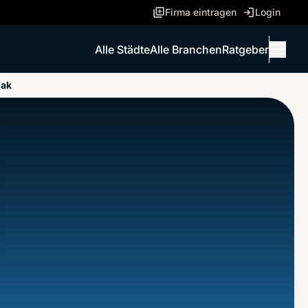
Firma eintragen
Login
Alle Städte
Alle Branchen
Ratgeber
Menü 
iak
ANRUFEN