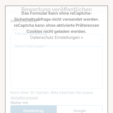
Bewertung veröffentlichen
Das Formular kann ohne reCaptcha-
Sicherheitsabfrage nicht versendet werden.
Sterne verteilen *
reCaptcha kann ohne aktivierte Präferenzen
Cookies nicht geladen werden.
Titel der Bewertung
Datenschutz Einstellungen »
Deine Erfahrungen *
Noch mind. 50 Zeichen.
Bitte beachten Sie unsere
Verhaltensregeln
.
Google Recaptcha
Weiter mit
Gasteintrag
Google