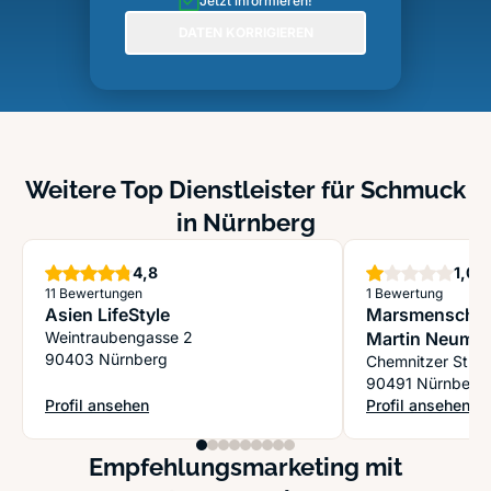
Jetzt informieren!
DATEN KORRIGIEREN
Weitere Top Dienstleister für Schmuck
in Nürnberg
Sterne
St
4,8
1,0
11 Bewertungen
1 Bewertung
Asien LifeStyle
Marsmensch A
Weintraubengasse 2
Martin Neuma
90403 Nürnberg
Chemnitzer Str 1
90491 Nürnberg
Profil ansehen
Profil ansehen
: Asien LifeStyle
: Marsmensch A
Empfehlungsmarketing mit