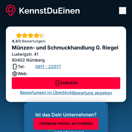
Men
Münzen- und Schmuckhandlung G. Riegel
ANRUFEN
Sterne
4,3
(6 Bewertungen)
Bewertung abgeben
Münzen- und Schmuckhandlung G. Riegel
Ludwigstr. 41
90402
Nürnberg
Tel:
0911 - 22077
Web:
ANRUFEN
Bewertungen im Überblick
Bewertung abgeben
Ist das Dein Unternehmen?
PREMIUM-PROFIL AKTIVIEREN