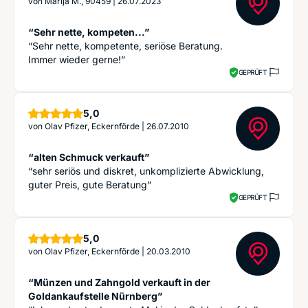
von
Marija M., 90459
|
26.07.2023
“Sehr nette, kompeten...”
“Sehr nette, kompetente, seriöse Beratung.
Immer wieder gerne!”
GEPRÜFT
Sterne
5,0
von
Olav Pfizer, Eckernförde
|
26.07.2010
“alten Schmuck verkauft”
“sehr seriös und diskret, unkomplizierte Abwicklung,
guter Preis, gute Beratung”
GEPRÜFT
Sterne
5,0
von
Olav Pfizer, Eckernförde
|
20.03.2010
“Münzen und Zahngold verkauft in der
Goldankaufstelle Nürnberg”