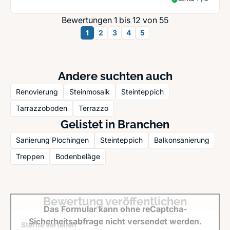
Bewertungen 1 bis 12 von 55
1
2
3
4
5
Andere suchten auch
Renovierung
Steinmosaik
Steinteppich
Tarrazzoboden
Terrazzo
Gelistet in Branchen
Sanierung Plochingen
Steinteppich
Balkonsanierung
Treppen
Bodenbeläge
Bewertung veröffentlichen
Das Formular kann ohne reCaptcha-
Sicherheitsabfrage nicht versendet werden.
Sterne verteilen *