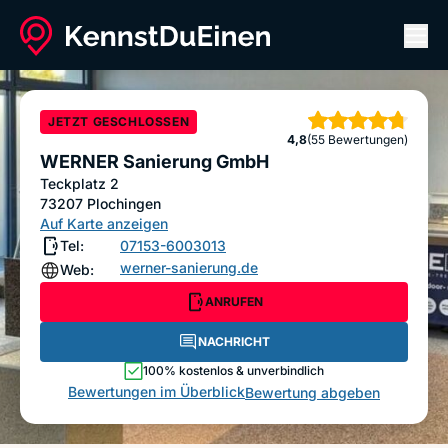
Men
WERNER Sanierung GmbH
ANRUFEN
NACHRICHT
JETZT GESCHLOSSEN
Sterne
4,8
(55 Bewertungen)
Bewertung abgeben
WERNER Sanierung GmbH
Teckplatz 2
73207
Plochingen
Auf Karte anzeigen
Tel:
07153-6003013
werner-sanierung.de
Web:
ANRUFEN
NACHRICHT
100% kostenlos & unverbindlich
Bewertungen im Überblick
Bewertung abgeben