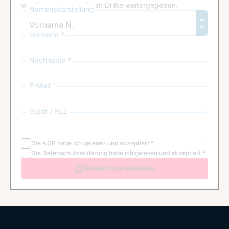
werden von uns nicht an Dritte weitergegeben.
Namensdarstellung
Vorname *
Nachname *
E-Mail *
Stadt / PLZ
Die
AGB
habe ich gelesen und akzeptiert
*
Die
Datenschutzerklärung
habe ich gelesen und akzeptiert
*
BEWERTUNG ABGEBEN