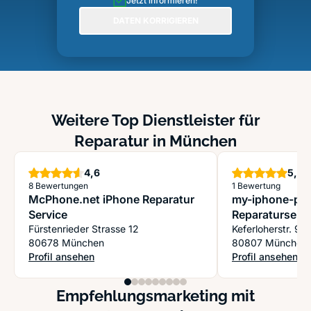
Jetzt informieren!
DATEN KORRIGIEREN
Weitere Top Dienstleister für
Reparatur in München
Sterne
S
4,6
5,0
8 Bewertungen
1 Bewertung
McPhone.net iPhone Reparatur
my-iphone-pla
Service
Reparaturservi
Fürstenrieder Strasse 12
Keferloherstr. 90
80678 München
80807 München
Profil ansehen
Profil ansehen
: McPhone.net iPhone Reparatur Service
: my-iphone-plan
Empfehlungsmarketing mit