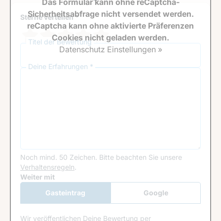
Das Formular kann ohne reCaptcha-
Sicherheitsabfrage nicht versendet werden.
Sterne verteilen *
reCaptcha kann ohne aktivierte Präferenzen
Cookies nicht geladen werden.
Titel der Bewertung
Datenschutz Einstellungen »
Deine Erfahrungen *
Noch mind. 50 Zeichen.
Bitte beachten Sie unsere
Verhaltensregeln
.
Google Recaptcha
Weiter mit
Gasteintrag
Google
Anmeldung
Wir veröffentlichen Deine Bewertung per