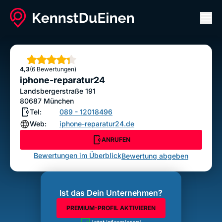
Men
iphone-reparatur24
ANRUFEN
Sterne
4,3
(6 Bewertungen)
Bewertung abgeben
iphone-reparatur24
Landsbergerstraße 191
80687
München
Tel:
089 - 12018496
Web:
iphone-reparatur24.de
ANRUFEN
Bewertungen im Überblick
Bewertung abgeben
Ist das Dein Unternehmen?
PREMIUM-PROFIL AKTIVIEREN