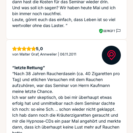
dann hast die Kosten für das Seminar wieder drin.
Und was soll ich sagen? Wir haben heute Mai und ich
bin immer noch rauchfrei.
Leute, gönnt euch das einfach, dass Leben ist so viel
wertvoller ohne das Laster. ”
GEPRÜFT
Sterne
5,0
von
Walter Graf, Annweiler
|
06.11.2011
“letzte Rettung”
“Nach 38 Jahren Raucherdasein (ca. 40 Zigaretten pro
Tag) und etlichen Versuchen mit dem Rauchen
aufzuhören, war das Seminar von Herrn Kaufmann
meine letzte Chance.
Ich war sehr skeptisch, ob bei mir überhaupt etwas
erfolg hat und unmittelbar nach dem Seminar dachte
ich noch: so eine Sch. .. schon wieder nicht geklappt.
Ich hab dann noch die Kräuterzigaretten geraucht und
mir die Hypnose-CDs ein paar Mal angehört und merkte
dann, dass ich überhaupt keine Lust mehr auf Rauchen
hatte.