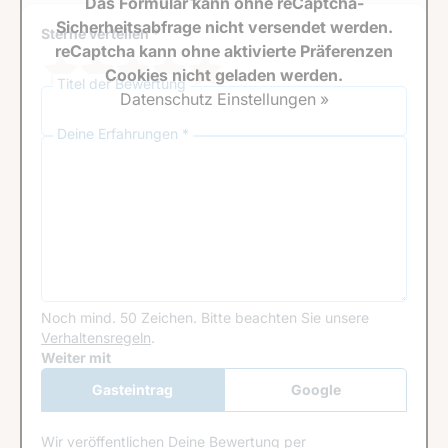
Das Formular kann ohne reCaptcha-
Sicherheitsabfrage nicht versendet werden.
Sterne verteilen *
reCaptcha kann ohne aktivierte Präferenzen
Cookies nicht geladen werden.
Titel der Bewertung
Datenschutz Einstellungen »
Deine Erfahrungen *
Noch mind. 50 Zeichen.
Bitte beachten Sie unsere
Verhaltensregeln
.
Google Recaptcha
Weiter mit
Gasteintrag
Google
Anmeldung
Wir veröffentlichen Deine Bewertung per