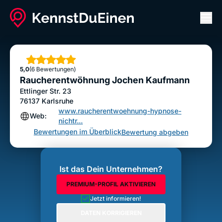
Men
Raucherentwöhnung Jochen Kaufmann
Bewertung abgeben
Sterne
5,0
(6 Bewertungen)
Raucherentwöhnung Jochen Kaufmann
Ettlinger Str. 23
76137
Karlsruhe
www.raucherentwoehnung-hypnose-
Web:
nichtr...
Bewertungen im Überblick
Bewertung abgeben
Ist das Dein Unternehmen?
PREMIUM-PROFIL AKTIVIEREN
Jetzt informieren!
DATEN KORRIGIEREN