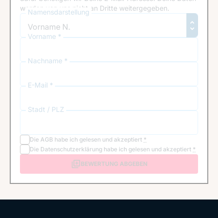
werden von uns nicht an Dritte weitergegeben.
Namensdarstellung
Vorname *
Nachname *
E-Mail *
Stadt / PLZ
Die
AGB
habe ich gelesen und akzeptiert
*
Die
Datenschutzerklärung
habe ich gelesen und akzeptiert
*
BEWERTUNG ABGEBEN