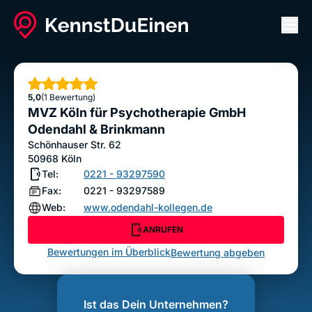
Men
MVZ Köln für Psychotherapie GmbH Odendahl &
Brinkmann
Sterne
5,0
(1 Bewertung)
ANRUFEN
MVZ Köln für Psychotherapie GmbH
Bewertung abgeben
Odendahl & Brinkmann
Schönhauser Str. 62
50968
Köln
Tel:
0221 - 93297590
Fax:
0221 - 93297589
Web:
www.odendahl-kollegen.de
ANRUFEN
Bewertungen im Überblick
Bewertung abgeben
Ist das Dein Unternehmen?