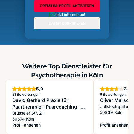
PREMIUM-PROFIL AKTIVIEREN
Jetzt informieren!
DATEN KORRIGIEREN
Weitere Top Dienstleister für
Psychotherapie in Köln
Sterne
S
5,0
3,7
21 Bewertungen
9 Bewertungen
David Gerhard Praxis für
Oliver Marscho
Paartherapie - Paarcoaching -
Zollstockgürtel 
50939 Köln
Psychotherapie, Köln
Brüsseler Str. 21
50674 Köln
Profil ansehen
Profil ansehen
: David Gerhard Praxis für Paartherapie - Paarcoaching - Psy
: Oliver Marschol