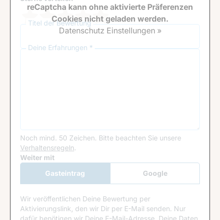
reCaptcha kann ohne aktivierte Präferenzen
Cookies nicht geladen werden.
Titel der Bewertung
Datenschutz Einstellungen »
Deine Erfahrungen *
Noch mind. 50 Zeichen.
Bitte beachten Sie unsere
Verhaltensregeln
.
Google Recaptcha
Weiter mit
Gasteintrag
Google
Anmeldung
Wir veröffentlichen Deine Bewertung per
Aktivierungslink, den wir Dir per E-Mail senden. Nur
dafür benötigen wir Deine E-Mail-Adresse. Deine Daten