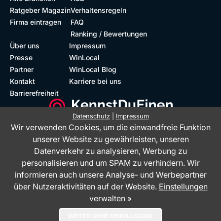
Ratgeber Magazin
Verhaltensregeln
Firma eintragen
FAQ
Ranking / Bewertungen
Über uns
Impressum
Presse
WinLocal
Partner
WinLocal Blog
Kontakt
Karriere bei uns
Barrierefreiheit
Datenschutz
|
Impressum
Wir verwenden Cookies, um die einwandfreie Funktion
Barrierefreie Website
Geprüfte Bewertungen
unserer Website zu gewährleisten, unseren
Datenverkehr zu analysieren, Werbung zu
personalisieren und um SPAM zu verhindern. Wir
informieren auch unsere Analyse- und Werbepartner
über Nutzeraktivitäten auf der Website.
Einstellungen
verwalten »
Das Bewertungsportal KennstDuEinen.de ist ein Service der WinLocal
WEITER OHNE EINWILLIGUNG