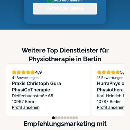
Jetzt informieren!
DATEN KORRIGIEREN
Weitere Top Dienstleister für
Physiotherapie in Berlin
Sterne
S
4,9
5,0
41 Bewertungen
13 Bewertungen
Praxis Christoph Gura
HurraPhysio, P
PhysiCoTherapie
Physiotherapi
Dieffenbachstraße 65
Karl-Heinrich-Ulr
10967 Berlin
10787 Berlin
Profil ansehen
Profil ansehen
: Praxis Christoph Gura PhysiCoTherapie
: HurraPhysio, Pr
Empfehlungsmarketing mit