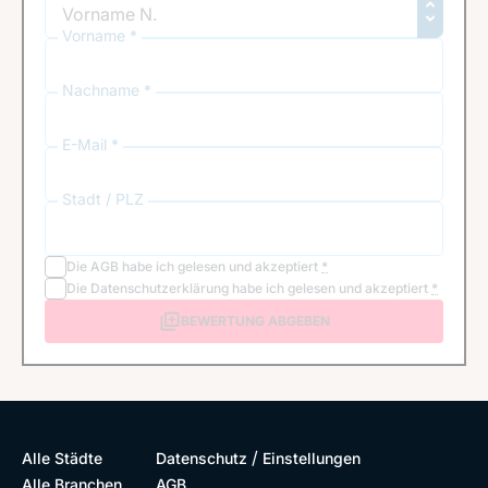
Vorname *
Nachname *
E-Mail *
Stadt / PLZ
Die
AGB
habe ich gelesen und akzeptiert
*
Die
Datenschutzerklärung
habe ich gelesen und akzeptiert
*
BEWERTUNG ABGEBEN
/
Alle Städte
Datenschutz
Einstellungen
Alle Branchen
AGB