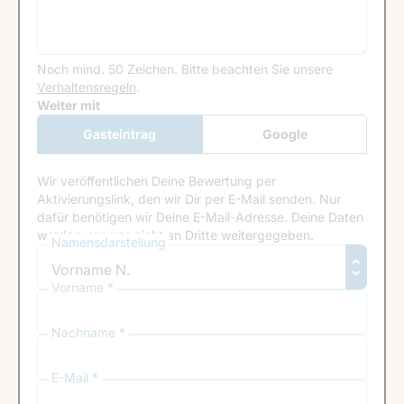
Noch mind. 50 Zeichen.
Bitte beachten Sie unsere
Verhaltensregeln
.
Google Recaptcha
Weiter mit
Gasteintrag
Google
Anmeldung
Wir veröffentlichen Deine Bewertung per
Aktivierungslink, den wir Dir per E-Mail senden. Nur
dafür benötigen wir Deine E-Mail-Adresse. Deine Daten
werden von uns nicht an Dritte weitergegeben.
Namensdarstellung
Vorname *
Nachname *
E-Mail *