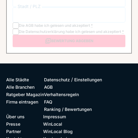
Stadt / PLZ
Die
AGB
habe ich gelesen und akzeptiert
*
Die
Datenschutzerklärung
habe ich gelesen und akzeptiert
*
BEWERTUNG ABGEBEN
/
Alle Städte
Datenschutz
Einstellungen
Alle Branchen
AGB
Ratgeber Magazin
Verhaltensregeln
Firma eintragen
FAQ
Ranking / Bewertungen
Über uns
Impressum
Presse
WinLocal
Partner
WinLocal Blog