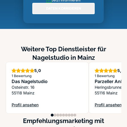
Jetzt informieren!
DATEN KORRIGIEREN
Weitere Top Dienstleister für
Nagelstudio in Mainz
Sterne
S
5,0
5,0
1 Bewertung
1 Bewertung
Das Nagelstudio
Parzeller Anke
Osteinstr. 16
Heringsbrunnen
55118 Mainz
55116 Mainz
Profil ansehen
Profil ansehen
: Das Nagelstudio
: Parzeller Anke 
Empfehlungsmarketing mit