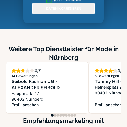
Jetzt informieren!
DATEN KORRIGIEREN
Weitere Top Dienstleister für Mode in
Nürnberg
Sterne
S
2,7
4,2
14 Bewertungen
5 Bewertungen
Seibold Fashion UG -
Tommy Hilfiger
ALEXANDER SEIBOLD
Hefnersplatz 9
90402 Nürnberg
Hauptmarkt 17
90403 Nürnberg
Profil ansehen
Profil ansehen
: Seibold Fashion UG - ALEXANDER SEIBOLD
: Tommy Hilfiger 
Empfehlungsmarketing mit