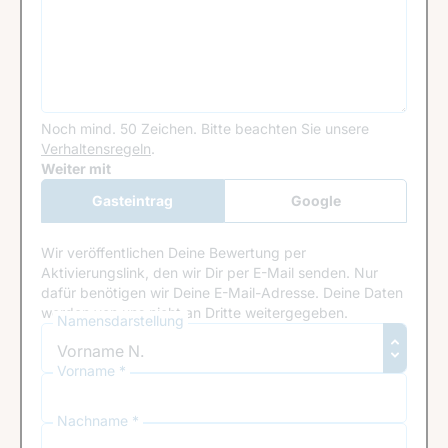
Noch mind. 50 Zeichen.
Bitte beachten Sie unsere
Verhaltensregeln
.
Google Recaptcha
Weiter mit
Gasteintrag
Google
Anmeldung
Wir veröffentlichen Deine Bewertung per
Aktivierungslink, den wir Dir per E-Mail senden. Nur
dafür benötigen wir Deine E-Mail-Adresse. Deine Daten
werden von uns nicht an Dritte weitergegeben.
Namensdarstellung
Vorname *
Nachname *