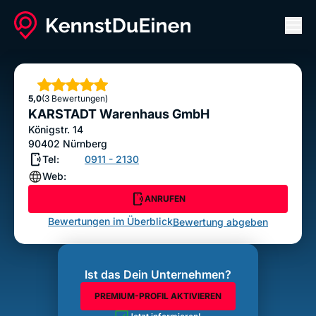
Men
KARSTADT Warenhaus GmbH
ANRUFEN
Sterne
5,0
(3 Bewertungen)
Bewertung abgeben
KARSTADT Warenhaus GmbH
Königstr. 14
90402
Nürnberg
Tel:
0911 - 2130
Web:
ANRUFEN
Bewertungen im Überblick
Bewertung abgeben
Ist das Dein Unternehmen?
PREMIUM-PROFIL AKTIVIEREN