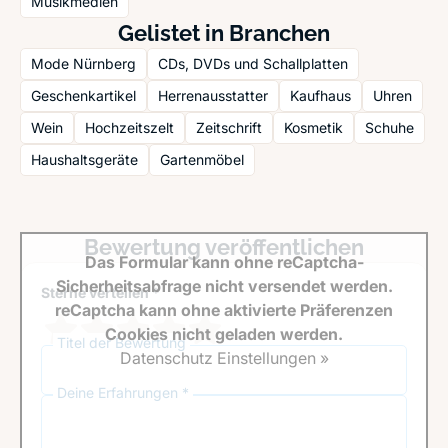
Musikmedien
Gelistet in Branchen
Mode Nürnberg
CDs, DVDs und Schallplatten
Geschenkartikel
Herrenausstatter
Kaufhaus
Uhren
Wein
Hochzeitszelt
Zeitschrift
Kosmetik
Schuhe
Haushaltsgeräte
Gartenmöbel
Bewertung veröffentlichen
Das Formular kann ohne reCaptcha-
Sicherheitsabfrage nicht versendet werden.
Sterne verteilen *
reCaptcha kann ohne aktivierte Präferenzen
Cookies nicht geladen werden.
Titel der Bewertung
Datenschutz Einstellungen »
Deine Erfahrungen *