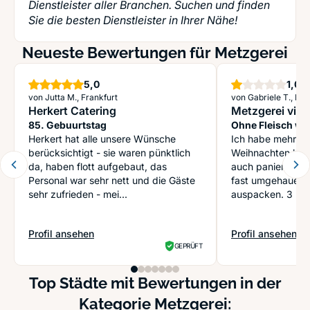
Dienstleister aller Branchen. Suchen und finden
Sie die besten Dienstleister in Ihrer Nähe!
Neueste Bewertungen für Metzgerei
Sterne
St
5,0
1,0
von Jutta M., Frankfurt
von Gabriele T., M
Herkert Catering
Metzgerei vin
85. Gebuurtstag
Ohne Fleisch wär
Herkert hat alle unsere Wünsche
schlechter
Ich habe mehrere
berücksichtigt - sie waren pünktlich
Weihnachten best
da, haben flott aufgebaut, das
auch panierte Sch
Personal war sehr nett und die Gäste
fast umgehauen a
sehr zufrieden - mei...
auspacken. 3 Kalb
Profil ansehen
Profil ansehen
: Herkert Catering
: Metzgerei vinz
GEPRÜFT
Top Städte mit Bewertungen in der
Kategorie Metzgerei: