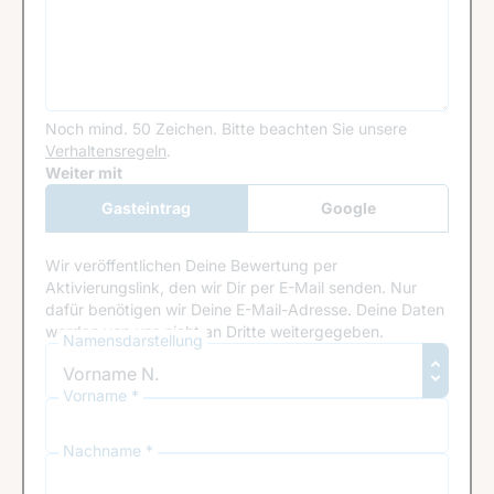
Noch mind. 50 Zeichen.
Bitte beachten Sie unsere
Verhaltensregeln
.
Google Recaptcha
Weiter mit
Gasteintrag
Google
Anmeldung
Wir veröffentlichen Deine Bewertung per
Aktivierungslink, den wir Dir per E-Mail senden. Nur
dafür benötigen wir Deine E-Mail-Adresse. Deine Daten
werden von uns nicht an Dritte weitergegeben.
Namensdarstellung
Vorname *
Nachname *