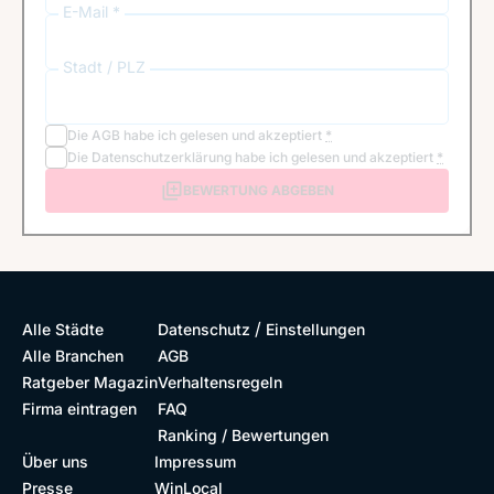
E-Mail *
Stadt / PLZ
Die
AGB
habe ich gelesen und akzeptiert
*
Die
Datenschutzerklärung
habe ich gelesen und akzeptiert
*
BEWERTUNG ABGEBEN
/
Alle Städte
Datenschutz
Einstellungen
Alle Branchen
AGB
Ratgeber Magazin
Verhaltensregeln
Firma eintragen
FAQ
Ranking / Bewertungen
Über uns
Impressum
Presse
WinLocal