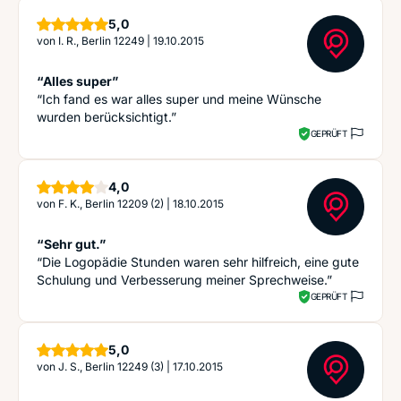
Sterne
5,0
von
I. R., Berlin 12249
|
19.10.2015
“Alles super”
“Ich fand es war alles super und meine Wünsche
wurden berücksichtigt.”
GEPRÜFT
Sterne
4,0
von
F. K., Berlin 12209 (2)
|
18.10.2015
“Sehr gut.”
“Die Logopädie Stunden waren sehr hilfreich, eine gute
Schulung und Verbesserung meiner Sprechweise.”
GEPRÜFT
Sterne
5,0
von
J. S., Berlin 12249 (3)
|
17.10.2015