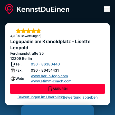
Men
Logopädie am Kranoldplatz - Lisette Leopold
ANRUFEN
Sterne
4,8
(29 Bewertungen)
Bewertung abgeben
Logopädie am Kranoldplatz - Lisette
Leopold
Ferdinandstraße 35
12209
Berlin
Tel:
030 - 86380440
Fax:
030 - 86454431
www.berlin-logo.com
Web:
www.stimm-coach.com
ANRUFEN
Bewertungen im Überblick
Bewertung abgeben