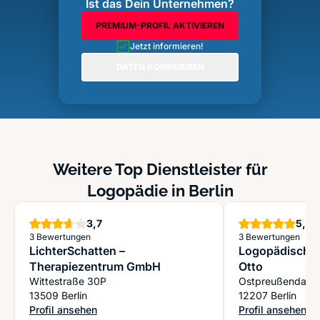
Ist das Dein Unternehmen?
PREMIUM-PROFIL AKTIVIEREN
Jetzt informieren!
DATEN KORRIGIEREN
Weitere Top Dienstleister für
Logopädie in Berlin
Sterne
S
3,7
5,0
3 Bewertungen
3 Bewertungen
LichterSchatten –
Logopädische 
Therapiezentrum GmbH
Otto
Wittestraße 30P
Ostpreußendam
13509 Berlin
12207 Berlin
Profil ansehen
Profil ansehen
: LichterSchatten – Therapiezentrum GmbH
: Logopädische P