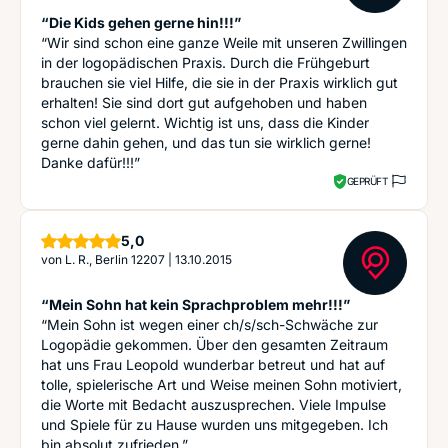
“Die Kids gehen gerne hin!!!”
“Wir sind schon eine ganze Weile mit unseren Zwillingen
in der logopädischen Praxis. Durch die Frühgeburt
brauchen sie viel Hilfe, die sie in der Praxis wirklich gut
erhalten! Sie sind dort gut aufgehoben und haben
schon viel gelernt. Wichtig ist uns, dass die Kinder
gerne dahin gehen, und das tun sie wirklich gerne!
Danke dafür!!!”
GEPRÜFT
Sterne
5,0
von
L. R., Berlin 12207
|
13.10.2015
“Mein Sohn hat kein Sprachproblem mehr!!!”
“Mein Sohn ist wegen einer ch/s/sch-Schwäche zur
Logopädie gekommen. Über den gesamten Zeitraum
hat uns Frau Leopold wunderbar betreut und hat auf
tolle, spielerische Art und Weise meinen Sohn motiviert,
die Worte mit Bedacht auszusprechen. Viele Impulse
und Spiele für zu Hause wurden uns mitgegeben. Ich
bin absolut zufrieden.”