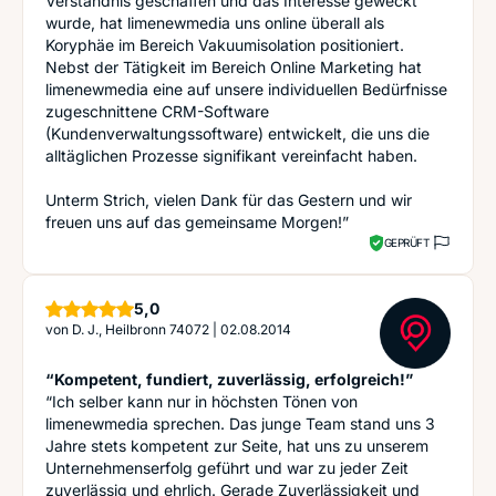
Verständnis geschaffen und das Interesse geweckt
wurde, hat limenewmedia uns online überall als
Koryphäe im Bereich Vakuumisolation positioniert.
Nebst der Tätigkeit im Bereich Online Marketing hat
limenewmedia eine auf unsere individuellen Bedürfnisse
zugeschnittene CRM-Software
(Kundenverwaltungssoftware) entwickelt, die uns die
alltäglichen Prozesse signifikant vereinfacht haben.
Unterm Strich, vielen Dank für das Gestern und wir
freuen uns auf das gemeinsame Morgen!”
GEPRÜFT
Sterne
5,0
von
D. J., Heilbronn 74072
|
02.08.2014
“Kompetent, fundiert, zuverlässig, erfolgreich!”
“Ich selber kann nur in höchsten Tönen von
limenewmedia sprechen. Das junge Team stand uns 3
Jahre stets kompetent zur Seite, hat uns zu unserem
Unternehmenserfolg geführt und war zu jeder Zeit
zuverlässig und ehrlich. Gerade Zuverlässigkeit und