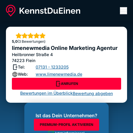
Men
limenewmedia Online Marketing Agentur
ANRUFEN
Sterne
5,0
(3 Bewertungen)
Bewertung abgeben
limenewmedia Online Marketing Agentur
Heilbronner Straße 4
74223
Flein
Tel:
07131 - 1233205
Web:
www.limenewmedia.de
ANRUFEN
Bewertungen im Überblick
Bewertung abgeben
Ist das Dein Unternehmen?
PREMIUM-PROFIL AKTIVIEREN