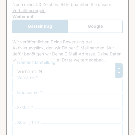
Noch mind. 50 Zeichen.
Bitte beachten Sie unsere
Verhaltensregeln
.
Google Recaptcha
Weiter mit
Gasteintrag
Google
Anmeldung
Wir veröffentlichen Deine Bewertung per
Aktivierungslink, den wir Dir per E-Mail senden. Nur
dafür benötigen wir Deine E-Mail-Adresse. Deine Daten
werden von uns nicht an Dritte weitergegeben.
Namensdarstellung
Vorname *
Nachname *
E-Mail *
Stadt / PLZ