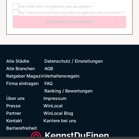
Die
AGB
habe ich gelesen und akzeptiert
*
Die
Datenschutzerklärung
habe ich gelesen und akzeptiert
*
BEWERTUNG ABGEBEN
/
Alle Städte
Datenschutz
Einstellungen
Alle Branchen
AGB
Ratgeber Magazin
Verhaltensregeln
Firma eintragen
FAQ
Ranking / Bewertungen
Über uns
Impressum
Presse
WinLocal
Partner
WinLocal Blog
Kontakt
Karriere bei uns
Barrierefreiheit