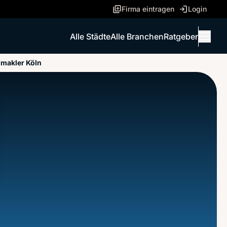
Firma eintragen
Login
Alle Städte
Alle Branchen
Ratgeber
Menü 
makler Köln
ANRUFEN