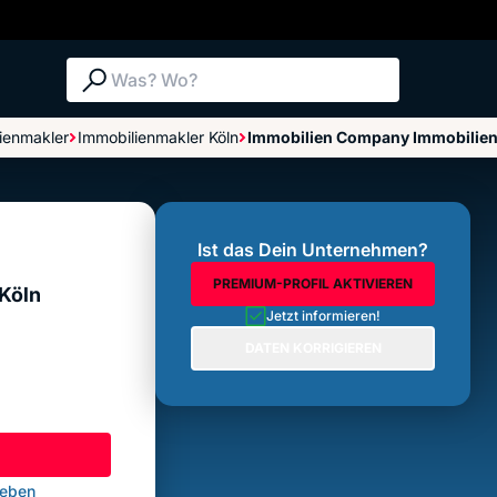
Suche: Was? Wo?
ienmakler
Immobilienmakler Köln
Immobilien Company Immobilien
Bewertungen im Überblick
Bewertung abgeben
Ist das Dein Unternehmen?
PREMIUM-PROFIL AKTIVIEREN
Köln
Jetzt informieren!
DATEN KORRIGIEREN
geben