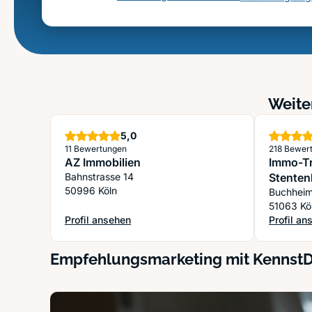
Weite
Sterne
5,0
11 Bewertungen
218 Bewer
AZ Immobilien
Immo-T
Bahnstrasse 14
Stenten
50996 Köln
Buchheim
51063 Kö
Profil ansehen
Profil an
: AZ Immobilien
: Immo-T
Empfehlungsmarketing mit Kennst