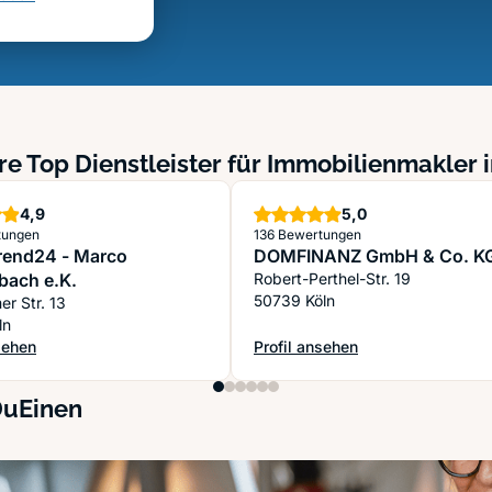
re Top Dienstleister für Immobilienmakler i
Sterne
Sterne
4,9
5,0
tungen
136 Bewertungen
rend24 - Marco
DOMFINANZ GmbH & Co. K
bach e.K.
Robert-Perthel-Str. 19
50739 Köln
er Str. 13
ln
sehen
Profil ansehen
rend24 - Marco Stentenbach e.K.
: DOMFINANZ GmbH & Co. KG
DuEinen