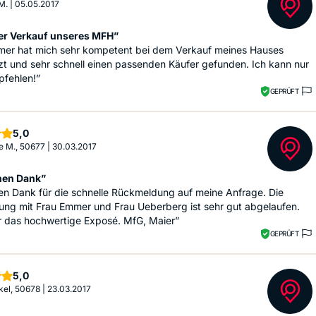
M.
|
05.05.2017
er Verkauf unseres MFH”
mer hat mich sehr kompetent bei dem Verkauf meines Hauses
zt und sehr schnell einen passenden Käufer gefunden. Ich kann nur
pfehlen!”
GEPRÜFT
Sterne
5,0
le M., 50677
|
30.03.2017
hen Dank”
en Dank für die schnelle Rückmeldung auf meine Anfrage. Die
ung mit Frau Emmer und Frau Ueberberg ist sehr gut abgelaufen.
r das hochwertige Exposé. MfG, Maier”
GEPRÜFT
Sterne
5,0
kel, 50678
|
23.03.2017