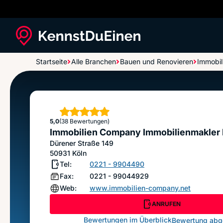
Startseite
Alle Branchen
Bauen und Renovieren
Immobil
Immobilien Company Immobilienmakler Köln
Sterne
5,0
(38 Bewertungen)
Immobilien Company Immobilienmakler 
Dürener Straße 149
50931
Köln
Tel:
0221 - 9904490
Fax:
0221 - 99044929
Web:
www.immobilien-company.net
ANRUFEN
Bewertungen im Überblick
Bewertung ab