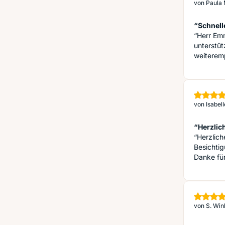
von
Paula 
“Schnell
“Herr Em
unterstüt
weiterem
von
Isabel
“Herzlic
“Herzlich
Besichtig
Danke fü
von
S. Win