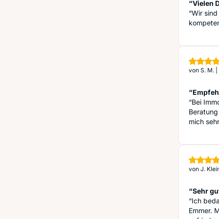
“Vielen D
“Wir sind
kompetent
von
S. M.
|
“Empfeh
“Bei Immo
Beratung 
mich sehr
von
J. Klei
“Sehr gu
“Ich bed
Emmer. M