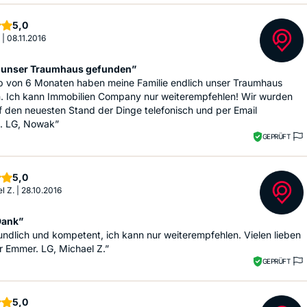
Sterne
5,0
|
08.11.2016
 unser Traumhaus gefunden”
lb von 6 Monaten haben meine Familie endlich unser Traumhaus
. Ich kann Immobilien Company nur weiterempfehlen! Wir wurden
 den neuesten Stand der Dinge telefonisch und per Email
t. LG, Nowak”
GEPRÜFT
Sterne
5,0
l Z.
|
28.10.2016
Dank”
undlich und kompetent, ich kann nur weiterempfehlen. Vielen lieben
r Emmer. LG, Michael Z.”
GEPRÜFT
Sterne
5,0