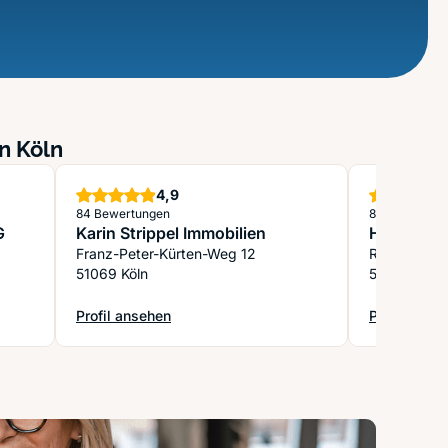
n Köln
Sterne
4,9
84 Bewertungen
81 Bewertung
G
Karin Strippel Immobilien
Hanspach 
Franz-Peter-Kürten-Weg 12
Richard-Wa
51069 Köln
50859 Köln
Profil ansehen
Profil anse
: Karin Strippel Immobilien
: Hanspach 