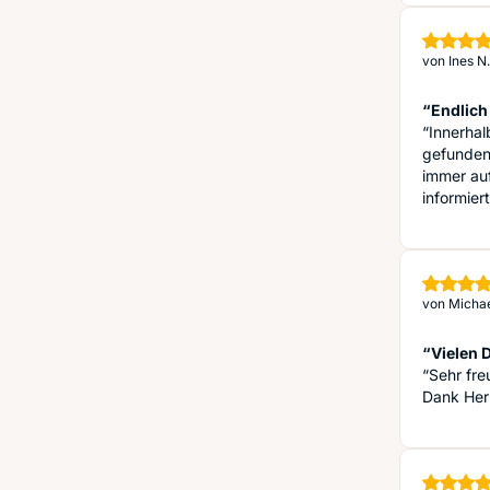
von
Ines N.
“Endlich
“Innerha
gefunden
immer auf
informier
von
Michae
“Vielen 
“Sehr fre
Dank Her