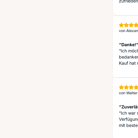
zufrieden
von
Alexan
“Danke!
“Ich möc
bedanken
Kauf hat 
von
Walter
“Zuverlä
“Ich war 
Verfügung
mit best