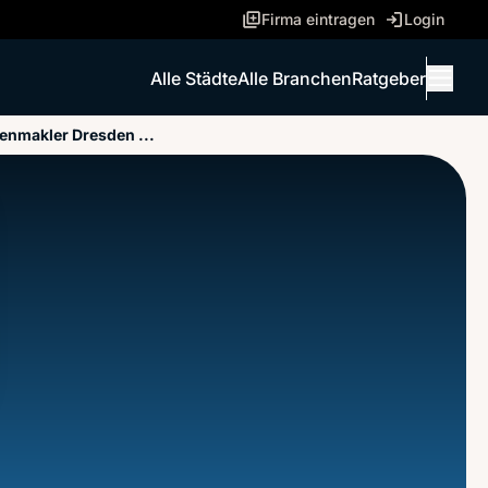
Firma eintragen
Login
Alle Städte
Alle Branchen
Ratgeber
Menü 
nmakler Dresden ...
ANRUFEN