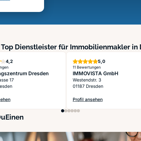
 Top Dienstleister für Immobilienmakler in
Sterne
Sterne
4,2
5,0
ungen
11 Bewertungen
gszentrum Dresden
IMMOVISTA GmbH
rasse 17
Westendstr. 3
resden
01187 Dresden
sehen
Profil ansehen
gszentrum Dresden
: IMMOVISTA GmbH
DuEinen