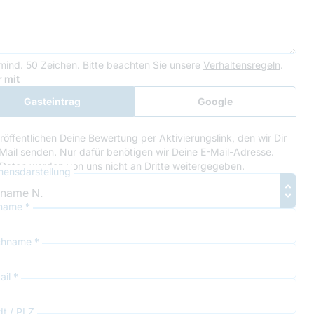
mind. 50 Zeichen.
Bitte beachten Sie unsere
Verhaltensregeln
.
le Recaptcha
 mit
Gasteintrag
Google
Anmeldung
röffentlichen Deine Bewertung per Aktivierungslink, den wir Dir
Mail senden. Nur dafür benötigen wir Deine E-Mail-Adresse.
Daten werden von uns nicht an Dritte weitergegeben.
ensdarstellung
name *
hname *
il *
dt / PLZ