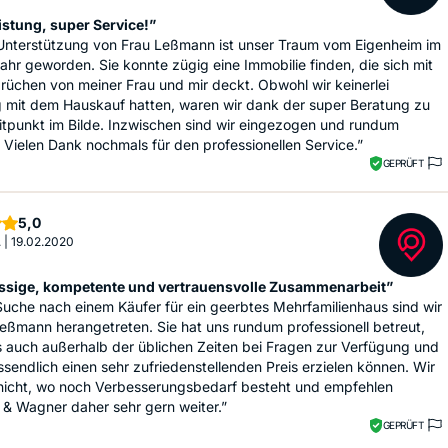
istung, super Service!”
 Unterstützung von Frau Leßmann ist unser Traum vom Eigenheim im
hr geworden. Sie konnte zügig eine Immobilie finden, die sich mit
üchen von meiner Frau und mir deckt. Obwohl wir keinerlei
g mit dem Hauskauf hatten, waren wir dank der super Beratung zu
tpunkt im Bilde. Inzwischen sind wir eingezogen und rundum
. Vielen Dank nochmals für den professionellen Service.”
GEPRÜFT
Sterne
5,0
.
|
19.02.2020
ssige, kompetente und vertrauensvolle Zusammenarbeit”
Suche nach einem Käufer für ein geerbtes Mehrfamilienhaus sind wir
eßmann herangetreten. Sie hat uns rundum professionell betreut,
 auch außerhalb der üblichen Zeiten bei Fragen zur Verfügung und
ssendlich einen sehr zufriedenstellenden Preis erzielen können. Wir
nicht, wo noch Verbesserungsbedarf besteht und empfehlen
& Wagner daher sehr gern weiter.”
GEPRÜFT