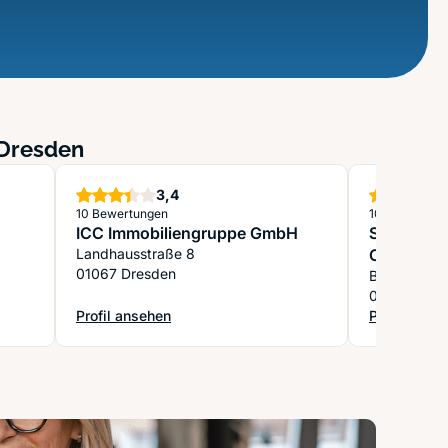
 Dresden
Sterne
3,4
10 Bewertungen
10 Bewertung
ICC Immobiliengruppe GmbH
Saxowert 
Landhausstraße 8
Co. KG
01067 Dresden
Bautzner St
01099 Dres
Profil ansehen
Profil anse
: ICC Immobiliengruppe GmbH
: Saxowert