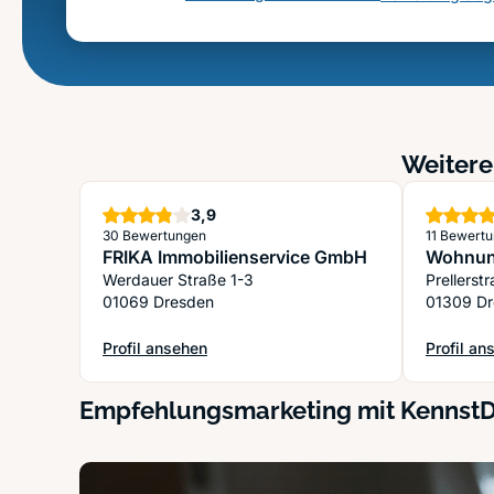
Weitere
Sterne
3,9
30 Bewertungen
11 Bewert
FRIKA Immobilienservice GmbH
Wohnun
Werdauer Straße 1-3
Prellerst
01069 Dresden
01309 D
Profil ansehen
Profil an
: FRIKA Immobilienservice GmbH
: Wohnun
Empfehlungsmarketing mit Kennst