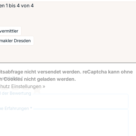
n 1 bis 4 von 4
vermittler
nmakler Dresden
tsabfrage nicht versendet werden. reCaptcha kann ohne
 verteilen *
en Cookies nicht geladen werden.
hutz Einstellungen »
el der Bewertung
ne Erfahrungen *