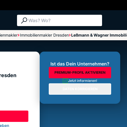
Suche: Was? Wo?
ienmakler
Immobilienmakler Dresden
Leßmann & Wagner Immobilie
Bewertungen im Überblick
Bewertung abgeben
Ist das Dein Unternehmen?
PREMIUM-PROFIL AKTIVIEREN
resden
Jetzt informieren!
DATEN KORRIGIEREN
geben