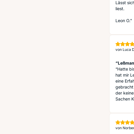
Lässt sic
liest.
Leon O.”
von
Luca D
“Leßmann
“Hatte bi
hat mir 
eine Erfa
gebracht 
der kein
Sachen Ko
von
Norber