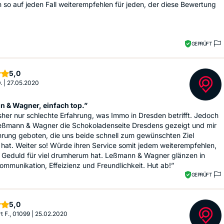
h so auf jeden Fall weiterempfehlen für jeden, der diese Bewertung
GEPRÜFT
Sterne
5,0
.
|
27.05.2020
 & Wagner, einfach top.”
sher nur schlechte Erfahrung, was Immo in Dresden betrifft. Jedoch
Leßmann & Wagner die Schokoladenseite Dresdens gezeigt und mir
hrung geboten, die uns beide schnell zum gewünschten Ziel
hat. Weiter so! Würde ihren Service somit jedem weiterempfehlen,
e Geduld für viel drumherum hat. Leßmann & Wagner glänzen in
mmunikation, Effeizienz und Freundlichkeit. Hut ab!”
GEPRÜFT
Sterne
5,0
t F., 01099
|
25.02.2020