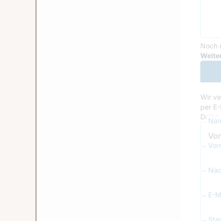
Noch 
Goog
Weiter
Wir ve
per E-
Deine 
Nam
Vor
Nac
E-Ma
Sta