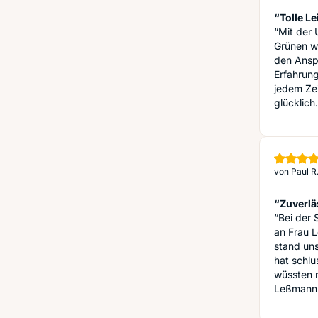
“Tolle Le
“Mit der
Grünen wa
den Anspr
Erfahrun
jedem Zei
glücklich
von
Paul R
“Zuverlä
“Bei der 
an Frau L
stand uns
hat schlu
wüssten 
Leßmann 