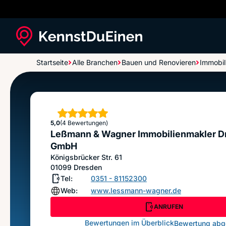
Startseite
Alle Branchen
Bauen und Renovieren
Immobil
Leßmann & Wagner Immobilienmakler Dresden
GmbH
Sterne
5,0
(4 Bewertungen)
Leßmann & Wagner Immobilienmakler D
GmbH
Königsbrücker Str. 61
01099
Dresden
Tel:
0351 - 81152300
Web:
www.lessmann-wagner.de
ANRUFEN
Bewertungen im Überblick
Bewertung ab