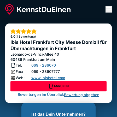
Men
Ibis Hotel Frankfurt City Messe Domizil für
Übernachtungen in Frankfurt
Sterne
5,0
(1 Bewertung)
ANRUFEN
Ibis Hotel Frankfurt City Messe Domizil für
Bewertung abgeben
Übernachtungen in Frankfurt
Leonardo-da-Vinci-Allee 40
60486
Frankfurt am Main
Tel:
069 - 286070
Fax:
069 - 28607777
Web:
www.ibishotel.com
ANRUFEN
Bewertungen im Überblick
Bewertung abgeben
Ist das Dein Unternehmen?