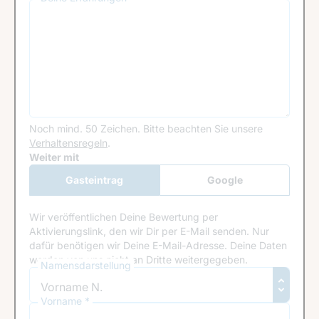
Noch mind. 50 Zeichen.
Bitte beachten Sie unsere
Verhaltensregeln
.
Google Recaptcha
Weiter mit
Gasteintrag
Google
Anmeldung
Wir veröffentlichen Deine Bewertung per
Aktivierungslink, den wir Dir per E-Mail senden. Nur
dafür benötigen wir Deine E-Mail-Adresse. Deine Daten
werden von uns nicht an Dritte weitergegeben.
Namensdarstellung
Vorname *