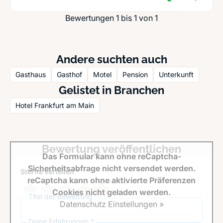
Bewertungen 1 bis 1 von 1
Andere suchten auch
Gasthaus
Gasthof
Motel
Pension
Unterkunft
Gelistet in Branchen
Hotel Frankfurt am Main
Bewertung veröffentlichen
Das Formular kann ohne reCaptcha-
Sicherheitsabfrage nicht versendet werden.
Sterne verteilen *
reCaptcha kann ohne aktivierte Präferenzen
Cookies nicht geladen werden.
Titel der Bewertung
Datenschutz Einstellungen »
Deine Erfahrungen *