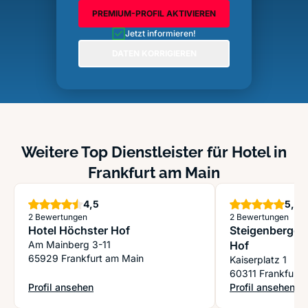
PREMIUM-PROFIL AKTIVIEREN
Jetzt informieren!
DATEN KORRIGIEREN
Weitere Top Dienstleister für Hotel in
Frankfurt am Main
Sterne
S
4,5
5,0
2 Bewertungen
2 Bewertungen
Hotel Höchster Hof
Steigenberger 
Am Mainberg 3-11
Hof
65929 Frankfurt am Main
Kaiserplatz 1
60311 Frankfurt 
Profil ansehen
Profil ansehen
: Hotel Höchster Hof
: Steigenberger H