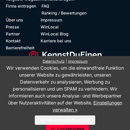
Firma eintragen
FAQ
Ranking / Bewertungen
Über uns
Impressum
Presse
WinLocal
Partner
WinLocal Blog
Kontakt
Karriere bei uns
Barrierefreiheit
Datenschutz
|
Impressum
Wir verwenden Cookies, um die einwandfreie Funktion
Barrierefreie Website
Geprüfte Bewertungen
unserer Website zu gewährleisten, unseren
Datenverkehr zu analysieren, Werbung zu
personalisieren und um SPAM zu verhindern. Wir
informieren auch unsere Analyse- und Werbepartner
über Nutzeraktivitäten auf der Website.
Einstellungen
verwalten »
Das Bewertungsportal KennstDuEinen.de ist ein Service der WinLocal
WEITER OHNE EINWILLIGUNG
GmbH - © 2026
ALLE AKZEPTIEREN