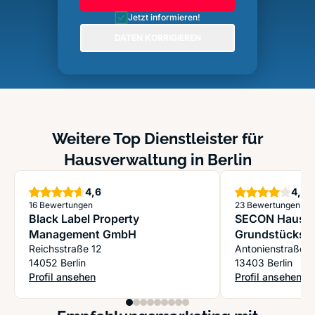
Jetzt informieren!
DATEN KORRIGIEREN
Weitere Top Dienstleister für
Hausverwaltung in Berlin
Sterne
S
4,6
4,0
16 Bewertungen
23 Bewertungen
Black Label Property
SECON Haus- 
Management GmbH
Grundstücksv
Reichsstraße 12
Antonienstraße 
14052 Berlin
13403 Berlin
Profil ansehen
Profil ansehen
: Black Label Property Management GmbH
: SECON Haus- 