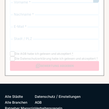
Vorname *
Nachname *
E-Mail *
Stadt / PLZ
Die
AGB
habe ich gelesen und akzeptiert
*
Die
Datenschutzerklärung
habe ich gelesen und akzeptiert
*
BEWERTUNG ABGEBEN
/
Alle Städte
Datenschutz
Einstellungen
Alle Branchen
AGB
Ratgeber Magazin
Verhaltensregeln