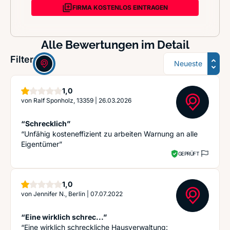
FIRMA KOSTENLOS EINTRAGEN
Alle Bewertungen im Detail
Sortierung
Filter:
Stern
1,0
von
Ralf Sponholz, 13359
|
26.03.2026
“Schrecklich”
“Unfähig kosteneffizient zu arbeiten Warnung an alle
Eigentümer”
GEPRÜFT
Stern
1,0
von
Jennifer N., Berlin
|
07.07.2022
“Eine wirklich schrec...”
“Eine wirklich schreckliche Hausverwaltung: