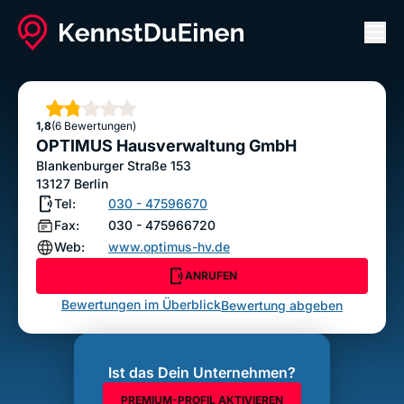
Men
OPTIMUS Hausverwaltung GmbH
ANRUFEN
Sterne
1,8
(6 Bewertungen)
Bewertung abgeben
OPTIMUS Hausverwaltung GmbH
Blankenburger Straße 153
13127
Berlin
Tel:
030 - 47596670
Fax:
030 - 475966720
Web:
www.optimus-hv.de
ANRUFEN
Bewertungen im Überblick
Bewertung abgeben
Ist das Dein Unternehmen?
PREMIUM-PROFIL AKTIVIEREN