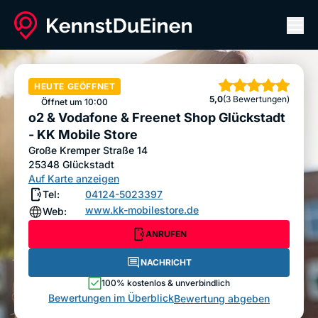
Men
o2 & Vodafone & Freenet Shop Glückstadt - KK
Mobile Store
HEUTE GEÖFFNET
Sterne
ANRUFEN
NACHRICHT
5,0
(3 Bewertungen)
Öffnet um 10:00
o2 & Vodafone & Freenet Shop Glückstadt
Bewertung abgeben
- KK Mobile Store
Große Kremper Straße 14
25348
Glückstadt
Auf Karte anzeigen
Tel:
04124-5023397
www.kk-mobilestore.de
Web:
ANRUFEN
NACHRICHT
100% kostenlos & unverbindlich
Bewertungen im Überblick
Bewertung abgeben