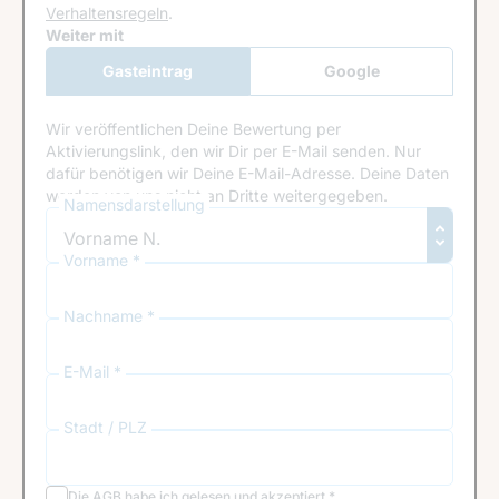
Verhaltensregeln
.
Google Recaptcha
Weiter mit
Gasteintrag
Google
Anmeldung
Wir veröffentlichen Deine Bewertung per
Aktivierungslink, den wir Dir per E-Mail senden. Nur
dafür benötigen wir Deine E-Mail-Adresse. Deine Daten
werden von uns nicht an Dritte weitergegeben.
Namensdarstellung
Vorname *
Nachname *
E-Mail *
Stadt / PLZ
Die
AGB
habe ich gelesen und akzeptiert
*