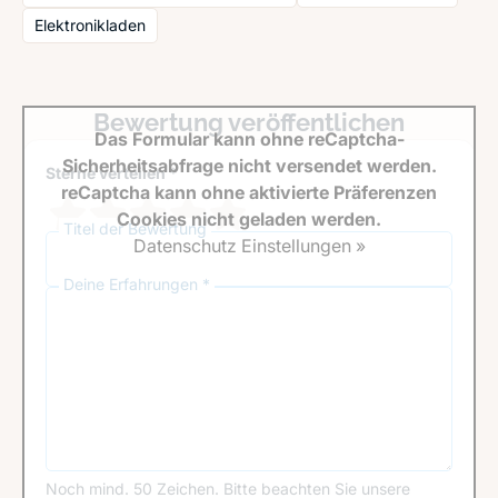
Elektronikladen
Bewertung veröffentlichen
Das Formular kann ohne reCaptcha-
Sicherheitsabfrage nicht versendet werden.
Sterne verteilen *
reCaptcha kann ohne aktivierte Präferenzen
Cookies nicht geladen werden.
Titel der Bewertung
Datenschutz Einstellungen »
Deine Erfahrungen *
Noch mind. 50 Zeichen.
Bitte beachten Sie unsere