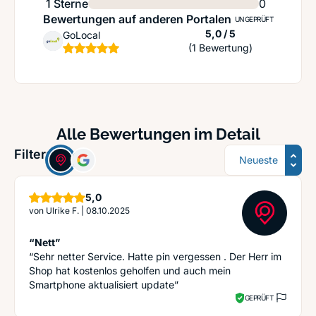
1 Sterne
0
Bewertungen auf anderen Portalen
UNGEPRÜFT
Sternen
5,0 / 5
GoLocal
(1 Bewertung)
Alle Bewertungen im Detail
Sortierung
Filter:
Sterne
5,0
von
Ulrike F.
|
08.10.2025
“Nett”
“Sehr netter Service. Hatte pin vergessen . Der Herr im
Shop hat kostenlos geholfen und auch mein
Smartphone aktualisiert update”
GEPRÜFT