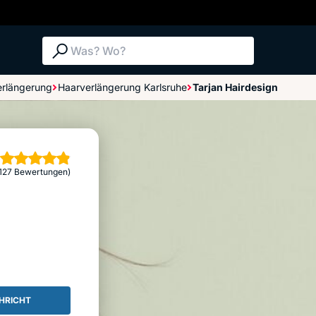
Suche: Was? Wo?
erlängerung
Haarverlängerung Karlsruhe
Tarjan Hairdesign
Bewertungen im Überblick
Bewertung abgeben
rne
(127 Bewertungen)
HRICHT