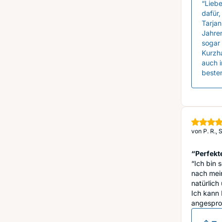
“Lieb
dafür,
Tarjan
Jahren
sogar 
Kurzha
auch i
besten
von
P. R.,
“Perfekt
“Ich bin 
nach mei
natürlich 
Ich kann
angesproc