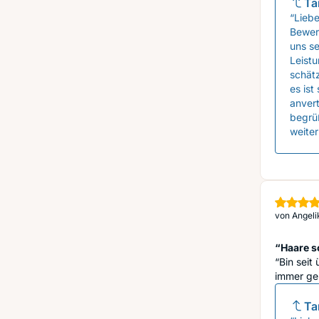
Ta
“Liebe
Bewert
uns se
Leist
schätz
es ist
anvert
begrüß
weiter
von
Angelik
“Haare 
“Bin seit
immer ger
Ta