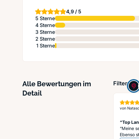
4,9 / 5
5 Sterne
4 Sterne
3 Sterne
2 Sterne
1 Sterne
Alle Bewertungen im
Filter:
Detail
von
Natasc
“Top La
“Meine se
Ebenso st