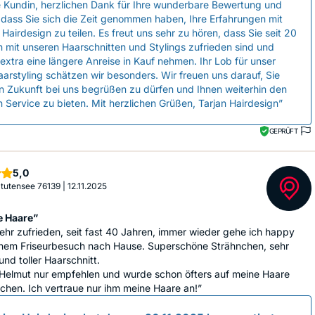
e Kundin, herzlichen Dank für Ihre wunderbare Bewertung und
 dass Sie sich die Zeit genommen haben, Ihre Erfahrungen mit
 Hairdesign zu teilen. Es freut uns sehr zu hören, dass Sie seit 20
 mit unseren Haarschnitten und Stylings zufrieden sind und
extra eine längere Anreise in Kauf nehmen. Ihr Lob für unser
arstyling schätzen wir besonders. Wir freuen uns darauf, Sie
n Zukunft bei uns begrüßen zu dürfen und Ihnen weiterhin den
 Service zu bieten. Mit herzlichen Grüßen, Tarjan Hairdesign”
GEPRÜFT
Sterne
5,0
 Stutensee 76139
|
12.11.2025
e Haare”
sehr zufrieden, seit fast 40 Jahren, immer wieder gehe ich happy
nem Friseurbesuch nach Hause. Superschöne Strähnchen, sehr
und toller Haarschnitt.
 Helmut nur empfehlen und wurde schon öfters auf meine Haare
hen. Ich vertraue nur ihm meine Haare an!”