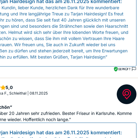
rjan Hairdesign
hat das am
26.11.2025
kommentiert:
 Kundin, lieber Kunde, herzlichen Dank für Ihre wunderbare
ung und Ihre langjährige Treue zu Tarjan Hairdesign! Es freut
hr zu hören, dass Sie seit fast 40 Jahren glücklich mit unseren
ungen sind und besonders die Strähnchen sowie den Haarschnitt
en. Helmut wird sich sehr über Ihre lobenden Worte freuen, und
 schön zu wissen, dass Sie ihm mit vollem Vertrauen Ihre Haare
rauen. Wir freuen uns, Sie auch in Zukunft wieder bei uns
en zu dürfen und stehen jederzeit bereit, um Ihre Erwartungen
hin zu erfüllen. Mit besten Grüßen, Tarjan Hairdesign”
GEPRÜFT
Sterne
5,0
a F., Schleithal
|
08.11.2025
schön”
 über 20 Jahren sehr zufrieden. Bester Friseur in Karlsruhe. Komme
ne wieder. Hoffentlich noch lange.”
rjan Hairdesign
hat das am
26.11.2025
kommentiert: