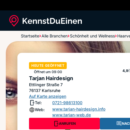
Startseite
Alle Branchen
Schönheit und Wellness
Haarv
Tarjan Hairdesign
HEUTE GEÖFFNET
Ste
4,9
Öffnet um 09:00
Tarjan Hairdesign
Ettlinger Straße 7
76137
Karlsruhe
Auf Karte anzeigen
Tel:
0721-98613100
www.tarjan-hairdesign.info
Web:
www.tarjan-web.de
ANRUFEN
NAC