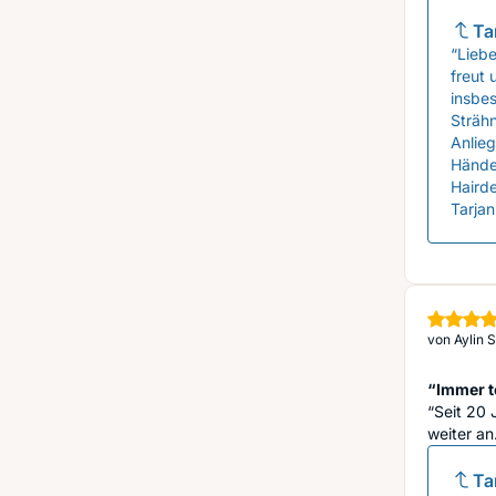
Ta
“Liebe
freut 
insbes
Strähn
Anlieg
Händen
Haird
Tarjan
von
Aylin 
“Immer t
“Seit 20 
weiter an
Ta