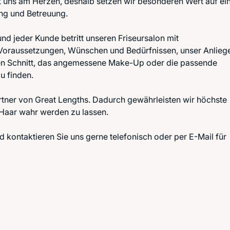
gt uns am Herzen, deshalb setzen wir besonderen Wert auf ei
ung und Betreuung.
nd jeder Kunde betritt unseren Friseursalon mit
 Voraussetzungen, Wünschen und Bedürfnissen, unser Anlieg
kten Schnitt, das angemessene Make-Up oder die passende
u finden.
rtner von Great Lengths. Dadurch gewährleisten wir höchste
 Haar wahr werden zu lassen.
kontaktieren Sie uns gerne telefonisch oder per E-Mail für