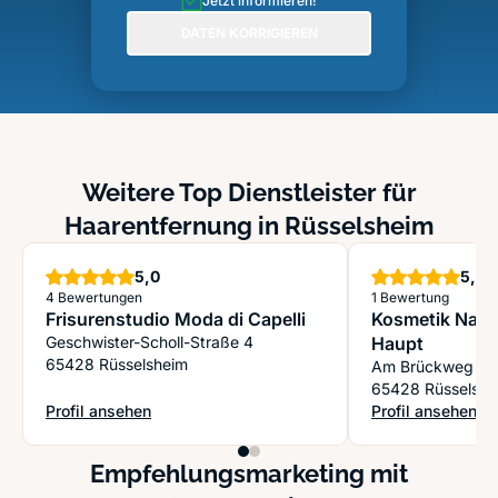
Jetzt informieren!
DATEN KORRIGIEREN
Weitere Top Dienstleister für
Haarentfernung in Rüsselsheim
Sterne
S
5,0
5,0
4 Bewertungen
1 Bewertung
Frisurenstudio Moda di Capelli
Kosmetik Natu
Geschwister-Scholl-Straße 4
Haupt
65428 Rüsselsheim
Am Brückweg 3
65428 Rüsselshe
Profil ansehen
Profil ansehen
: Frisurenstudio Moda di Capelli
: Kosmetik Natur
Empfehlungsmarketing mit