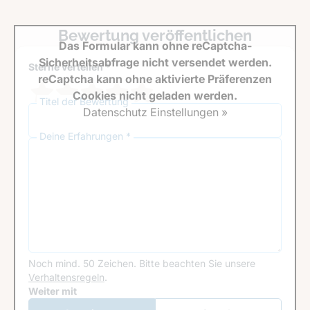
Bewertung veröffentlichen
Das Formular kann ohne reCaptcha-
Sicherheitsabfrage nicht versendet werden.
Sterne verteilen *
reCaptcha kann ohne aktivierte Präferenzen
Cookies nicht geladen werden.
Titel der Bewertung
Datenschutz Einstellungen »
Deine Erfahrungen *
Noch mind. 50 Zeichen.
Bitte beachten Sie unsere
Verhaltensregeln
.
Google Recaptcha
Weiter mit