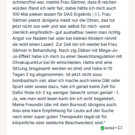
schmerzfrei war, meinte Frau Gärtner, dass 8 reichen
würden (fand ich sehr fair, dabei hätte ich mich auch
100 Mal pieken lassen für DAS Ergebnis ;-) ). Frau
Gärtner piekst übrigens meist nur die Ohren, das tut
jetzt nicht soo weh und war selbst für mich -sonst
ziemlich empfindlich- gut aushaltbar (wenn man richtig
Angst vor Nadeln hat oder bei kleinen Kindern nimmt
sie wohl einen Laser). Zur Zeit bin ich wieder bei Frau
Gärtner in Behandlung. Nach zig Diäten mit Mega-Jo-
Jo-Effekt habe ich mich zu einer Gewichtsregulation mit
Ohrakupunktur bei ihr entschieden. Hatte erst eine
Sitzung (insgesamt werden es drei) und habe in 10
Tagen 2 kg abgenommen. Ist jetzt nicht sooo
bombastisch viel, aber ich mache auch keine Diät oder
Sport oder sowas dazu, hab ich gerad keine Zeit für.
Dafür finde ich 2 kg weniger Gewicht schon genial! :-)
Ja, wie man wohl lesen kann bin ich echt begeistert.
Meine Freundin (die mit dem Burnout) übrigens auch.
Also eine klare Empfehlung für Leute auf der Suche
nach einer super guten Therapeutin (egal ob für
körperliche oder seelische Beschwerden) sind.”
GEPRÜFT