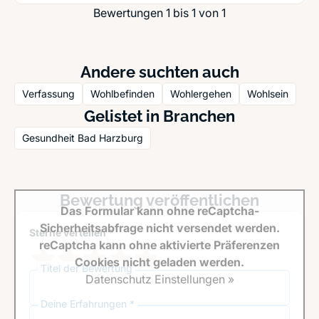
Bewertungen 1 bis 1 von 1
Andere suchten auch
Verfassung
Wohlbefinden
Wohlergehen
Wohlsein
Gelistet in Branchen
Gesundheit Bad Harzburg
Bewertung veröffentlichen
Das Formular kann ohne reCaptcha-
Sicherheitsabfrage nicht versendet werden.
Sterne verteilen *
reCaptcha kann ohne aktivierte Präferenzen
Cookies nicht geladen werden.
Titel der Bewertung
Datenschutz Einstellungen »
Deine Erfahrungen *