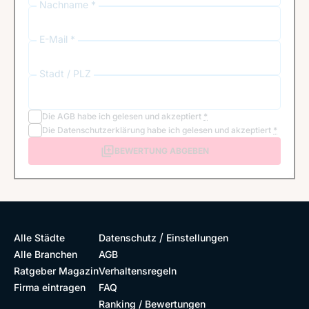
Nachname *
E-Mail *
Stadt / PLZ
Die
AGB
habe ich gelesen und akzeptiert
*
Die
Datenschutzerklärung
habe ich gelesen und akzeptiert
*
BEWERTUNG ABGEBEN
/
Alle Städte
Datenschutz
Einstellungen
Alle Branchen
AGB
Ratgeber Magazin
Verhaltensregeln
Firma eintragen
FAQ
Ranking / Bewertungen