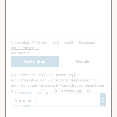
Noch mind. 50 Zeichen.
Bitte beachten Sie unsere
Verhaltensregeln
.
Google Recaptcha
Weiter mit
Gasteintrag
Google
Anmeldung
Wir veröffentlichen Deine Bewertung per
Aktivierungslink, den wir Dir per E-Mail senden. Nur
dafür benötigen wir Deine E-Mail-Adresse. Deine Daten
werden von uns nicht an Dritte weitergegeben.
Namensdarstellung
Vorname *