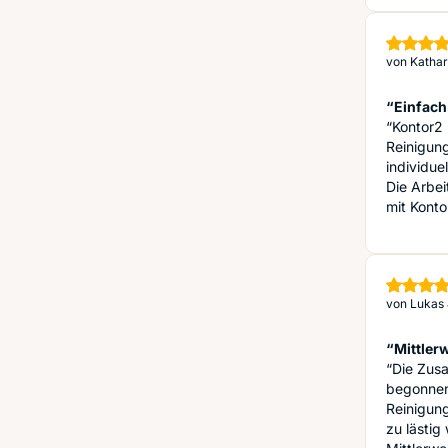
von
Kathar
“Einfach 
“Kontor2 
Reinigung
individue
Die Arbei
mit Konto
von
Lukas 
“Mittler
“Die Zusa
begonnen,
Reinigung
zu lästig