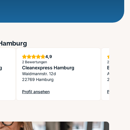
n Hamburg
Sterne
4,9
2 Bewertungen
2 Bewertung
g
Cleanexpress Hamburg
Beator G
Waidmannstr. 12d
Adenaueral
22769 Hamburg
20097 Ham
Profil ansehen
Profil anse
 Hamburg KONTOR²
: Cleanexpress Hamburg
: Beator G