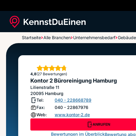
Startseite
Alle Branchen
Unternehmensbedarf
Gebäude
Kontor 2 Büroreinigung Hamburg
Sterne
4,8
(27 Bewertungen)
Kontor 2 Büroreinigung Hamburg
Lilienstraße 11
20095
Hamburg
Tel:
040 - 228668789
Fax:
040 - 22867976
Web:
www.kontor-2.de
ANRUFEN
Bewertungen im Überblick
Bewertung ab