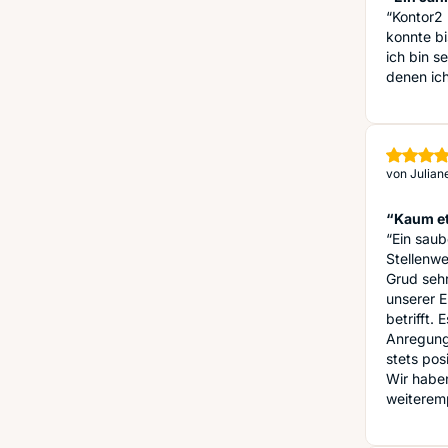
“Kontor2 
konnte bi
ich bin s
denen ich
von
Julian
“Kaum e
“Ein sau
Stellenwe
Grud sehr
unserer E
betrifft.
Anregung
stets po
Wir habe
weiterem