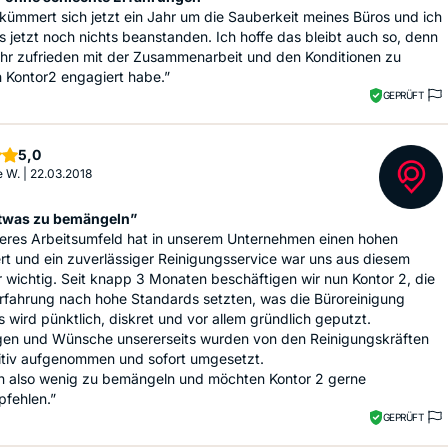
kümmert sich jetzt ein Jahr um die Sauberkeit meines Büros und ich
s jetzt noch nichts beanstanden. Ich hoffe das bleibt auch so, denn
ehr zufrieden mit der Zusammenarbeit und den Konditionen zu
 Kontor2 engagiert habe.”
GEPRÜFT
Sterne
5,0
e W.
|
22.03.2018
twas zu bemängeln”
beres Arbeitsumfeld hat in unserem Unternehmen einen hohen
rt und ein zuverlässiger Reinigungsservice war uns aus diesem
 wichtig. Seit knapp 3 Monaten beschäftigen wir nun Kontor 2, die
rfahrung nach hohe Standards setzten, was die Büroreinigung
 Es wird pünktlich, diskret und vor allem gründlich geputzt.
en und Wünsche unsererseits wurden von den Reinigungskräften
sitiv aufgenommen und sofort umgesetzt.
n also wenig zu bemängeln und möchten Kontor 2 gerne
pfehlen.”
GEPRÜFT