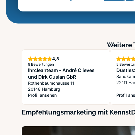
Weitere 
Sterne
4,8
8 Bewertungen
5 Bewertu
Ihrcleanteam - André Clieves
Dustles
und Dirk Cusian GbR
Sandkam
22111 H
Rothenbaumchausse 11
20148 Hamburg
Profil ansehen
Profil an
: Ihrcleanteam - André Clieves und Dirk Cusian GbR
: Dustle
Empfehlungsmarketing mit Kennst