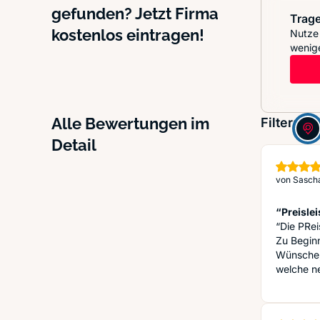
gefunden? Jetzt Firma
Trage
kostenlos eintragen!
Nutze 
wenige
Alle Bewertungen im
Filter:
Detail
von
Sascha
“Preislei
“Die PRei
Zu Beginn
Wünsche, 
welche ne