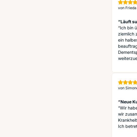
von
Frieda
“Läuft s
“Ich bin 
ziemlich 
ein halbe
beauftrag
Dementsp
weiterzu
von
Simon
“Neue K
“Wir habe
wir zusam
Krankheit
Ich betre