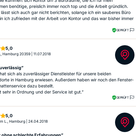
ile kümmert sich Kontor um 3 Büroräume, die ich für mein
en benötige, preislich immer noch top und die Arbeit gründlich.
 lässt sich auch gar nicht berichten, solange ich ein sauberes Büro
in ich zufrieden mit der Arbeit von Kontor und das war bisher immer
GEPRÜFT
Sterne
5,0
E., Hamburg 20359
|
11.07.2018
uverlässig”
hat sich als zuverlässiger Dienstleister für unsere beiden
dorte in Hamburg erwiesen. Außerdem haben wir noch den Fenster-
ttenservice dazu bestellt.
t sehr in Ordnung und der Service ist gut.”
GEPRÜFT
Sterne
5,0
im L., Hamburg
|
24.04.2018
r ohne schlechte Erfahrungen”