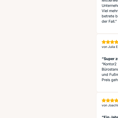
Mittlerwe
Unternehm
Viel mehr
betrete b
der Fall.”
von
Julia 
“Super z
“Kontor2 
Bürostan
und Fußma
Preis geh
von
Joach
“Ein Jah