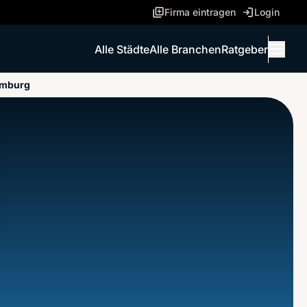
Firma eintragen
Login
Alle Städte
Alle Branchen
Ratgeber
Menü 
amburg
ANRUFEN