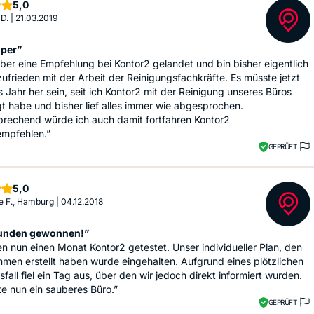
Sterne
5,0
 D.
|
21.03.2019
uper”
über eine Empfehlung bei Kontor2 gelandet und bin bisher eigentlich
zufrieden mit der Arbeit der Reinigungsfachkräfte. Es müsste jetzt
s Jahr her sein, seit ich Kontor2 mit der Reinigung unseres Büros
t habe und bisher lief alles immer wie abgesprochen.
rechend würde ich auch damit fortfahren Kontor2
empfehlen.”
GEPRÜFT
Sterne
5,0
e F., Hamburg
|
04.12.2018
unden gewonnen!”
n nun einen Monat Kontor2 getestet. Unser individueller Plan, den
men erstellt haben wurde eingehalten. Aufgrund eines plötzlichen
sfall fiel ein Tag aus, über den wir jedoch direkt informiert wurden.
te nun ein sauberes Büro.”
GEPRÜFT