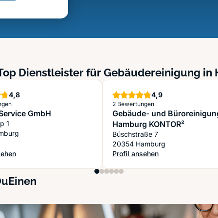
Top Dienstleister für Gebäudereinigung i
Sterne
Sterne
4,8
4,9
ngen
2 Bewertungen
Service GmbH
Gebäude- und Büroreinigun
p 1
Hamburg KONTOR²
amburg
Büschstraße 7
20354 Hamburg
sehen
Profil ansehen
sService GmbH
: Gebäude- und Büroreinigung
DuEinen