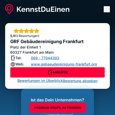
Men
GRF Gebäudereinigung Frankfurt
ANRUFEN
Sterne
5,0
(3 Bewertungen)
Bewertung abgeben
GRF Gebäudereinigung Frankfurt
Platz der Einheit 1
60327
Frankfurt am Main
Tel:
069 - 77044393
Web:
www.gebaeudereinigung-frankfurt.org
ANRUFEN
Bewertungen im Überblick
Bewertung abgeben
Ist das Dein Unternehmen?
PREMIUM-PROFIL AKTIVIEREN