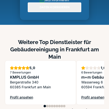
Jetzt informieren!
DATEN KORRIGIEREN
Weitere Top Dienstleister für
Gebäudereinigung in Frankfurt am
Main
Sterne
St
5,0
1,0
7 Bewertungen
6 Bewertungen
KMPLUS GmbH
m+m GebäudeS
Bergerstraße 340
Wasserweg 6
60385 Frankfurt am Main
60594 Frankfurt
Profil ansehen
Profil ansehen
: KMPLUS GmbH
: m+m GebäudeS