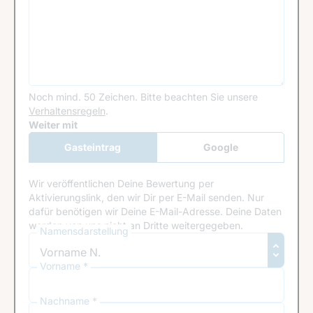
Noch mind. 50 Zeichen.
Bitte beachten Sie unsere
Verhaltensregeln
.
Google Recaptcha
Weiter mit
Gasteintrag
Google
Anmeldung
Wir veröffentlichen Deine Bewertung per
Aktivierungslink, den wir Dir per E-Mail senden. Nur
dafür benötigen wir Deine E-Mail-Adresse. Deine Daten
werden von uns nicht an Dritte weitergegeben.
Namensdarstellung
Vorname *
Nachname *