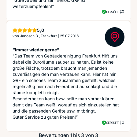
“Gute Arbeit und sehr seriös. GRF ist
weiterzuempfehlen!”
GEPRÜFT
Sterne
5,0
von
Janosch B., Frankfurt
|
25.07.2016
“Immer wieder gerne”
“Das Team von Gebäudereinigung Frankfurt hilft uns
dabei die Büroräume sauber zu halten. Es ist keine
große Fläche, trotzdem braucht man jemanden
zuverlässigen den man vertrauen kann. Hier hat mir
GRF ein schönes Team zusammen gestellt, welches
regelmäßig hier nach Feierabend aufschlägt und die
räume komplett reinigt.
Besonderheiten kann bzw. sollte man vorher klären,
damit das Team weiß, worauf es sich einzustellen hat
und die passenden Geräte usw. mitbringt.
Guter Service zu guten Preisen!”
GEPRÜFT
Bewertungen 1 bis 3 von 3