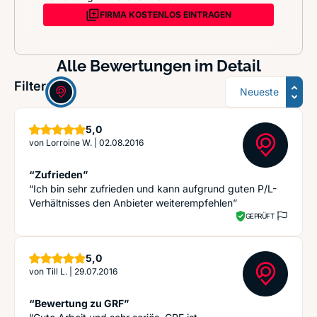
FIRMA KOSTENLOS EINTRAGEN
Alle Bewertungen im Detail
Sortierung
Filter:
Sterne
5,0
von
Lorroine W.
|
02.08.2016
“Zufrieden”
“Ich bin sehr zufrieden und kann aufgrund guten P/L-
Verhältnisses den Anbieter weiterempfehlen”
GEPRÜFT
Sterne
5,0
von
Till L.
|
29.07.2016
“Bewertung zu GRF”