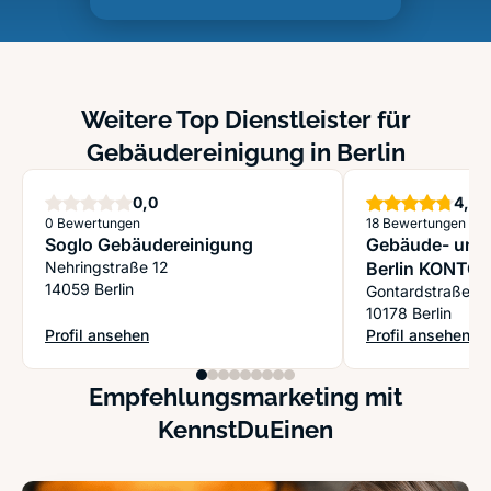
Weitere Top Dienstleister für
Gebäudereinigung in Berlin
Sterne
S
0,0
4,8
0 Bewertungen
18 Bewertungen
Soglo Gebäudereinigung
Gebäude- und 
Nehringstraße 12
Berlin KONTOR
14059 Berlin
Gontardstraße 1
10178 Berlin
Profil ansehen
Profil ansehen
: Soglo Gebäudereinigung
: Gebäude- und 
Empfehlungsmarketing mit
KennstDuEinen