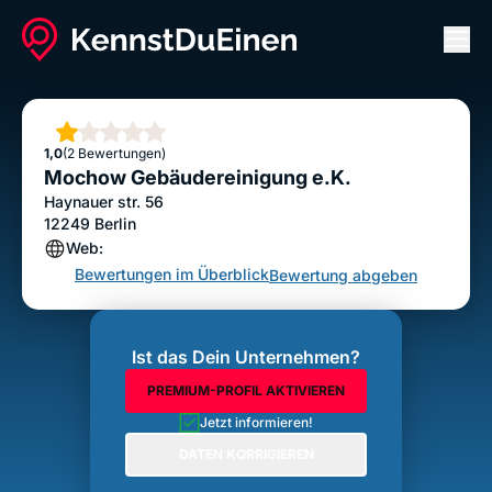
Men
Mochow Gebäudereinigung e.K.
Bewertung abgeben
Stern
1,0
(2 Bewertungen)
Mochow Gebäudereinigung e.K.
Haynauer str. 56
12249
Berlin
Web:
Bewertungen im Überblick
Bewertung abgeben
Ist das Dein Unternehmen?
PREMIUM-PROFIL AKTIVIEREN
Jetzt informieren!
DATEN KORRIGIEREN