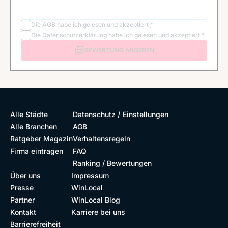
Die
AGB
habe ich gelesen und akzeptiert
*
Die
Datenschutzerklärung
habe ich gelesen und akzeptiert
*
BEWERTUNG ABGEBEN
/
Alle Städte
Datenschutz
Einstellungen
Alle Branchen
AGB
Ratgeber Magazin
Verhaltensregeln
Firma eintragen
FAQ
Ranking / Bewertungen
Über uns
Impressum
Presse
WinLocal
Partner
WinLocal Blog
Kontakt
Karriere bei uns
Barrierefreiheit