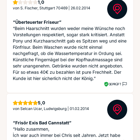
Stern
1,0
von
S. Fischer, Stuttgart 70469
|
26.02.2014
“Überteuerter Friseur”
“Beim Haarschnitt wurden weder meine Wünsche noch
Vorstellungen respektiert, sogar stark kritisiert. Anstatt
Pony und Kurzhaarschnitt gab es Spitzen weg und eine
Fönfrisur. Beim Waschen wurde nicht einmal
nachgefragt, ob die Wassertemperatur in Ordung sei.
Künstliche Fingernägel bei der Kopfhautmassage sind
sehr unangenehm. Getränke wurden nicht angeboten.
Für so etwas 40€ zu bezahlen ist pure Frechheit. Der
Kunde ist hier sicherlich nicht der König.”
GEPRÜFT
Sterne
5,0
von
Selcan Ucar, Ludwigsburg
|
01.02.2014
“Frisör Exis Bad Cannstatt”
“Hallo zusammen,
İch war auch immer bei Chris seit Jahren. Jetzt habe