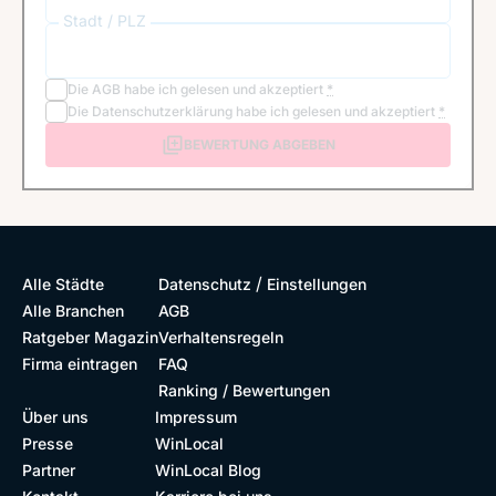
Stadt / PLZ
Die
AGB
habe ich gelesen und akzeptiert
*
Die
Datenschutzerklärung
habe ich gelesen und akzeptiert
*
BEWERTUNG ABGEBEN
/
Alle Städte
Datenschutz
Einstellungen
Alle Branchen
AGB
Ratgeber Magazin
Verhaltensregeln
Firma eintragen
FAQ
Ranking / Bewertungen
Über uns
Impressum
Presse
WinLocal
Partner
WinLocal Blog