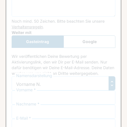
Noch mind. 50 Zeichen.
Bitte beachten Sie unsere
Verhaltensregeln
.
Google Recaptcha
Weiter mit
Gasteintrag
Google
Anmeldung
Wir veröffentlichen Deine Bewertung per
Aktivierungslink, den wir Dir per E-Mail senden. Nur
dafür benötigen wir Deine E-Mail-Adresse. Deine Daten
werden von uns nicht an Dritte weitergegeben.
Namensdarstellung
Vorname *
Nachname *
E-Mail *