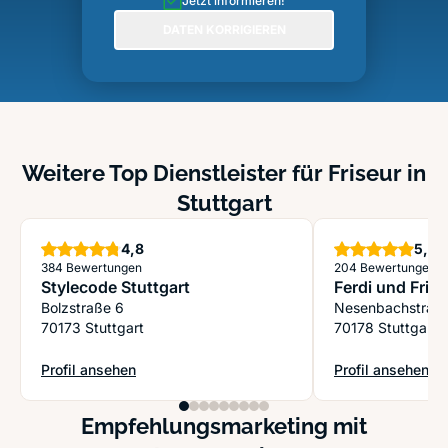
Jetzt informieren!
DATEN KORRIGIEREN
Weitere Top Dienstleister für Friseur in
Stuttgart
Sterne
S
4,8
5,0
384 Bewertungen
204 Bewertungen
Stylecode Stuttgart
Ferdi und Frie
Bolzstraße 6
Nesenbachstraß
70173 Stuttgart
70178 Stuttgart
Profil ansehen
Profil ansehen
: Stylecode Stuttgart
: Ferdi und Frien
Empfehlungsmarketing mit