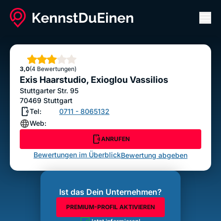
Men
Exis Haarstudio, Exioglou Vassilios
ANRUFEN
Sterne
3,0
(4 Bewertungen)
Bewertung abgeben
Exis Haarstudio, Exioglou Vassilios
Stuttgarter Str. 95
70469
Stuttgart
Tel:
0711 - 8065132
Web:
ANRUFEN
Bewertungen im Überblick
Bewertung abgeben
Ist das Dein Unternehmen?
PREMIUM-PROFIL AKTIVIEREN